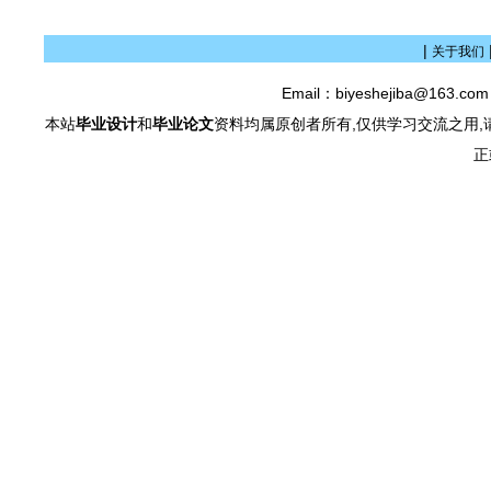
|
关于我们
Email：biyeshejiba@163.c
本站
毕业设计
和
毕业论文
资料均属原创者所有,仅供学习交流之用,
正