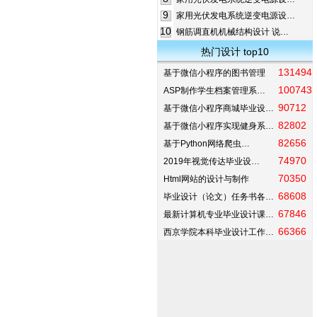
9
家用光伏发电系统逆变电源设…
10
钢筋调直机机械结构设计 说…
热门设计 top10
131494
基于微信小程序的图书管理
100743
ASP制作学生档案管理系…
90712
基于微信小程序商城毕业设…
82802
基于微信小程序实现健身系…
82656
基于Python网络爬虫…
74970
2019年视觉传达毕业设…
70350
Html网站的设计与制作
68608
毕业设计（论文）任务书各…
67846
最新计算机专业毕业设计课…
66366
西京学院本科毕业设计工作…