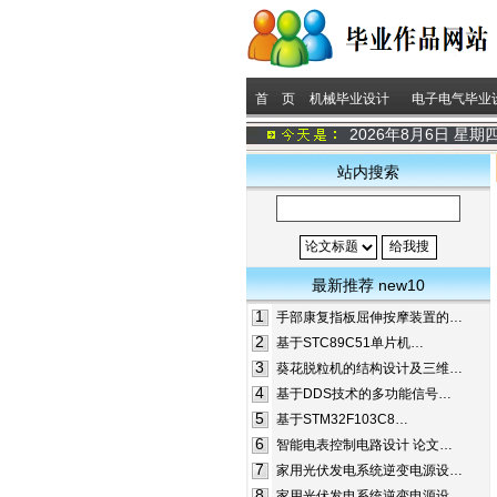
首 页
机械毕业设计
电子电气毕业
2026年8月6日 星期
站内搜索
最新推荐 new10
1
手部康复指板屈伸按摩装置的…
2
基于STC89C51单片机…
3
葵花脱粒机的结构设计及三维…
4
基于DDS技术的多功能信号…
5
基于STM32F103C8…
6
智能电表控制电路设计 论文…
7
家用光伏发电系统逆变电源设…
8
家用光伏发电系统逆变电源设…