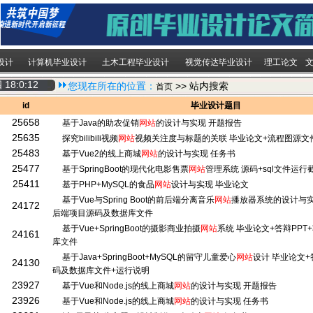
设计
计算机毕业设计
土木工程毕业设计
视觉传达毕业设计
理工论文
四
18:0:12
您现在所在的位置：
>> 站内搜索
首页
id
毕业设计题目
25658
基于Java的助农促销
网站
的设计与实现 开题报告
25635
探究bilibili视频
网站
视频关注度与标题的关联 毕业论文+流程图源文
25483
基于Vue2的线上商城
网站
的设计与实现 任务书
25477
基于SpringBoot的现代化电影售票
网站
管理系统 源码+sql文件运行
25411
基于PHP+MySQL的食品
网站
设计与实现 毕业论文
基于Vue与Spring Boot的前后端分离音乐
网站
播放器系统的设计与实
24172
后端项目源码及数据库文件
基于Vue+SpringBoot的摄影商业拍摄
网站
系统 毕业论文+答辩PPT
24161
库文件
基于Java+SpringBoot+MySQL的留守儿童爱心
网站
设计 毕业论文+
24130
码及数据库文件+运行说明
23927
基于Vue和Node.js的线上商城
网站
的设计与实现 开题报告
23926
基于Vue和Node.js的线上商城
网站
的设计与实现 任务书