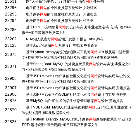
23631
以 “天子茶”为主题，设计制作一个动态
网站
任务书
23296
电子商务
网站
的个性化推荐系统设计 文献综述
23295
电子商务
网站
的个性化推荐系统设计 开题报告
23294
电子商务
网站
的个性化推荐系统设计 任务书
基于HTML5宠物领养
网站
的设计与实现 毕业论文定稿+初稿+答辩P
23285
报告+项目源码及数据库文件
23262
NBA湖人队官方
网站
前端开发设计 报告+html源码
23123
基于Java的旅游
网站
系统设计与实现 毕业论文
基于Python+scopy实现的渗透测试工具对
网站
URL以及端口进行漏
23078
文+答辩PPT+演示视频+项目源码及数据库文件+查重检测报告
基于SpringBoot+MySQL的外卖点餐系统
网站
设计与实现 毕业论文+
23071
频+运行环境说明+项目源码及数据库文件
基于JSP+Maven+MySQL的社区文化宣传
网站
设计与实现 毕业论文
22908
告+答辩PPT+运行说明+项目源码及数据库文件
22907
基于JSP+Maven+MySQL的社区文化宣传
网站
设计与实现 开题报告
22906
基于JSP+Maven+MySQL的社区文化宣传
网站
设计与实现 任务书
22875
基于MySQL与PHP技术的学生信息管理动态
网站
设计 开题报告
基于VUE+SSM+MySQL的珠宝银饰购物
网站
设计与实现 毕业论文+
22870
置说明+项目源码及数据库文件
基于Python+Django+MySQL的电子商务
网站
商城购物系统 毕业论
22823
PPT+运行说明+演示视频+项目源码及数据库文件