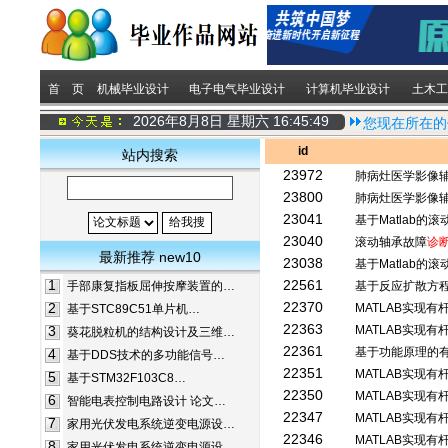
首 页
机械毕业设计
电子电气毕业设计
计算机毕业设计
土木工
2026年8月8日 星期六
16:45:49
您现在所在的
id
站内搜索
23972
肺病灶医学影像
23800
肺病灶医学影像
23041
基于Matlab的
23040
滚动轴承故障
诊
最新推荐 new10
23038
基于Matlab的
1
22561
手部康复指板屈伸按摩装置的…
基于反应扩散方
22370
2
MATLAB实现
基于STC89C51单片机…
22363
3
MATLAB实现
葵花脱粒机的结构设计及三维…
22361
基于功能原理的
4
基于DDS技术的多功能信号…
22351
MATLAB实现
5
基于STM32F103C8…
22350
MATLAB实现
6
智能电表控制电路设计 论文…
22347
MATLAB实现
7
家用光伏发电系统逆变电源设…
22346
MATLAB实现
8
家用光伏发电系统逆变电源设…