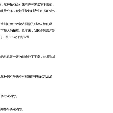
动，这种振动会产生噪声和加速轴承磨损，
的质量分布，使转子旋转时产生的振动或作
上磨削过程中砂轮表面微孔对冷却液的吸
留下较大的振痕。近年来，我国多家磨床制
司进口的SBS动平衡装置。
轮仍然保留一定的残余静不平衡，结果造成
且这种偶不平衡不可能用静平衡的方法消
平衡方法消除。
能用静平衡法消除。