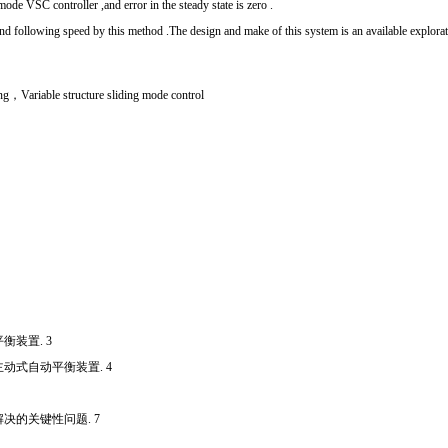
ode VSC controller ,and error in the steady state is zero .
nd following speed by this method .The design and make of this system is an available explorati
g，Variable structure sliding mode control
衡装置. 3
主动式自动平衡装置. 4
决的关键性问题. 7