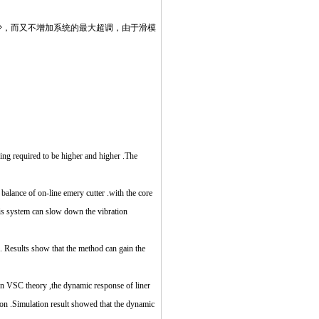
少，而又不增加系统的最大超调，由于滑模
ing required to be higher and higher .The
alance of on-line emery cutter .with the core
his system can slow down the vibration
. Results show that the method can gain the
on VSC theory ,the dynamic response of liner
ion .Simulation result showed that the dynamic