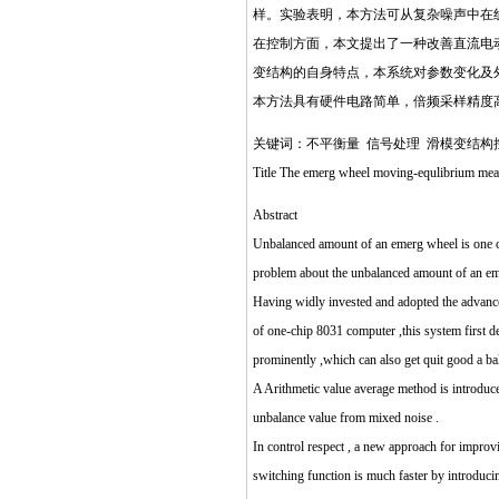
样。实验表明，本方法可从复杂噪声中在
在控制方面，本文提出了一种改善直流电
变结构的自身特点，本系统对参数变化及
本方法具有硬件电路简单，倍频采样精度
关键词：不平衡量 信号处理 滑模变结构
Title The emerg wheel moving-equlibrium measur
Abstract
Unbalanced amount of an emerg wheel is one of 
problem about the unbalanced amount of an eme
Having widly invested and adopted the advance
of one-chip 8031 computer ,this system first d
prominently ,which can also get quit good a ba
A Arithmetic value average method is introduce
unbalance value from mixed noise .
In control respect , a new approach for improv
switching function is much faster by introduci