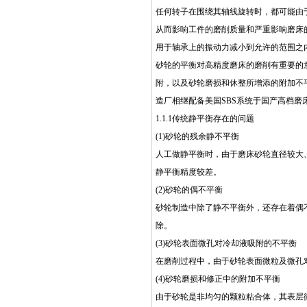
任何转子在围绕其轴线旋转时，都可能由
从而影响工件的磨削质量和严重影响磨床
用于轴承上的振动力减小到允许的范围之
砂轮的平衡对高精度磨床的磨削有重要的
附，以及砂轮磨损和休整所增添的附加不
造厂相继配备美国SBS系统于国产高档磨床产
1.1.1传统静平衡存在的问题
(1)砂轮的残余静不平衡
人工做静平衡时，由于磨床砂轮直径较大
静平衡精度较差。
(2)砂轮的偶不平衡
砂轮制造中除了静不平衡外，还存在着偶
除。
(3)砂轮表面微孔对冷却液吸附的不平衡
在磨削过程中，由于砂轮表面微粒及微孔
(4)砂轮磨损和修正中的附加不平衡
由于砂轮是非均匀的颗粒粘合体，其表层