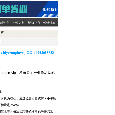
文科论文
毕设资料
帮助中心
设计流程
内容
：
biyezuopinvvp
QQ：
1015083682
ezuopin.vip 发布者：毕业作品网站
切。
单片机为核心，通过检测砂轮旋转时不平衡
平衡量进行补偿。
用算术平均值法实现砂轮振动信号倍频采