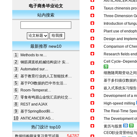
ANTICANCER AGE
电子商务毕业论文
Taxus chinensis pro
站内搜索
Three-Dimension Gr
Introduction of fung
Plant use of endophy
Design and Impleme
最新推荐 new10
Comparison of Chemi
Research fields end
1
Methods to re…
2
Cell Cycle–Dependen
钢筋调直机机械结构设计 实…
3
Automated sur…
细胞随周期变动之间
4
基于教育行业的人工智能技术…
基于多扫描仪数据的
5
基于POI数据的巴中市生活…
嵌入式系统实习报告
6
Room-Temperat…
Development of a mu
7
零食有鸣眉山金悦汇店的社交…
High-speed milling
8
REST and AJAX
9
The Real-Time Speci
基于SpringBoot和…
10
ANTICANCER AG…
The Development of
黄历与股票
热门设计 top10
CEO职业背景特征与
54787
数据结构期末复习章节试题…