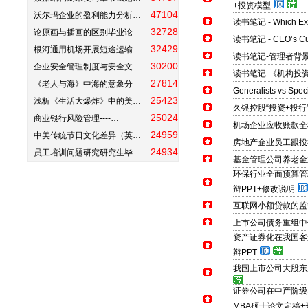
+投资模型
47104
沃尔玛企业的盈利能力分析…
读书笔记 - Which Execu
32728
论原画与插画的区别毕业论
读书笔记 - CEO’s Cult
32429
根河通用机场开展短途运输…
读书笔记-管理者背
30200
企业安全管理制度与安全文…
读书笔记-《机构投
27814
《老人与海》中海的意象分
Generalists vs 
25423
浅析《生活大爆炸》中的美…
久银控股“投资+投行
25024
商业银行风险管理----…
机场企业应收账款全
24959
中美传统节日文化差异（英…
房地产企业员工跟投
24934
员工培训问题研究研究生毕…
基金管理公司养老金
环保行业全面预算管理
辩PPT+修改说明
互联网小额贷款的监
上市公司债务重组中
资产证券化在我国客
辩PPT
我国上市公司大股东股
证券公司在中产阶级
MBA硕士论文定稿+