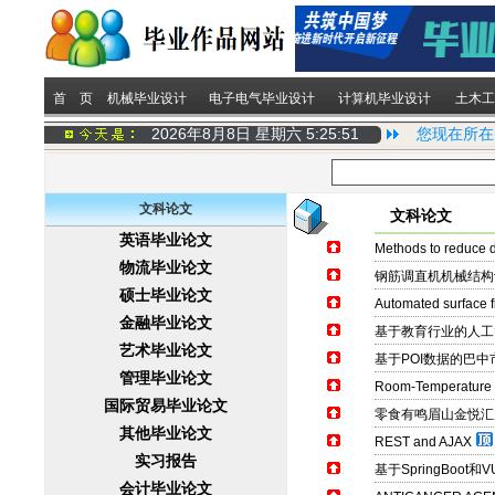
首 页
机械毕业设计
电子电气毕业设计
计算机毕业设计
土木工
2026年8月8日 星期六
5:25:51
您现在所在
文科论文
文科论文
英语毕业论文
Methods to reduce d
物流毕业论文
钢筋调直机机械结构
硕士毕业论文
Automated surface fi
金融毕业论文
基于教育行业的人工
艺术毕业论文
基于POI数据的巴
管理毕业论文
Room-Temperature M
国际贸易毕业论文
零食有鸣眉山金悦汇
其他毕业论文
REST and AJAX
实习报告
基于SpringBoo
会计毕业论文