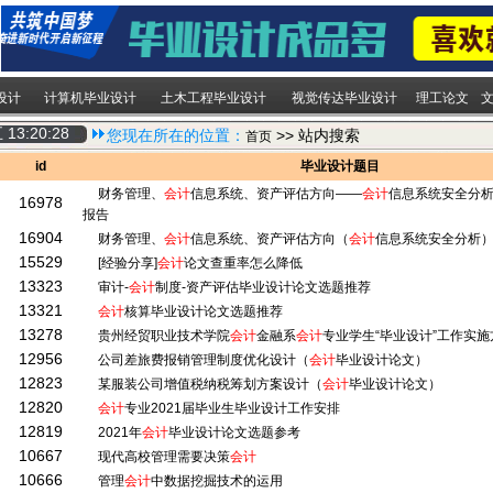
设计
计算机毕业设计
土木工程毕业设计
视觉传达毕业设计
理工论文
五
13:20:28
您现在所在的位置：
>> 站内搜索
首页
id
毕业设计题目
财务管理、
会计
信息系统、资产评估方向——
会计
信息系统安全分析
16978
报告
16904
财务管理、
会计
信息系统、资产评估方向（
会计
信息系统安全分析
15529
[经验分享]
会计
论文查重率怎么降低
13323
审计-
会计
制度-资产评估毕业设计论文选题推荐
13321
会计
核算毕业设计论文选题推荐
13278
贵州经贸职业技术学院
会计
金融系
会计
专业学生“毕业设计”工作实施
12956
公司差旅费报销管理制度优化设计（
会计
毕业设计论文）
12823
某服装公司增值税纳税筹划方案设计（
会计
毕业设计论文）
12820
会计
专业2021届毕业生毕业设计工作安排
12819
2021年
会计
毕业设计论文选题参考
10667
现代高校管理需要决策
会计
10666
管理
会计
中数据挖掘技术的运用