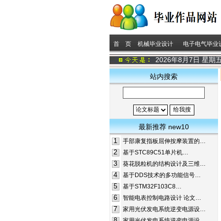
首 页
机械毕业设计
电子电气毕业
2026年8月7日 星期
站内搜索
最新推荐 new10
1
手部康复指板屈伸按摩装置的…
2
基于STC89C51单片机…
3
葵花脱粒机的结构设计及三维…
4
基于DDS技术的多功能信号…
5
基于STM32F103C8…
6
智能电表控制电路设计 论文…
7
家用光伏发电系统逆变电源设…
8
家用光伏发电系统逆变电源设…