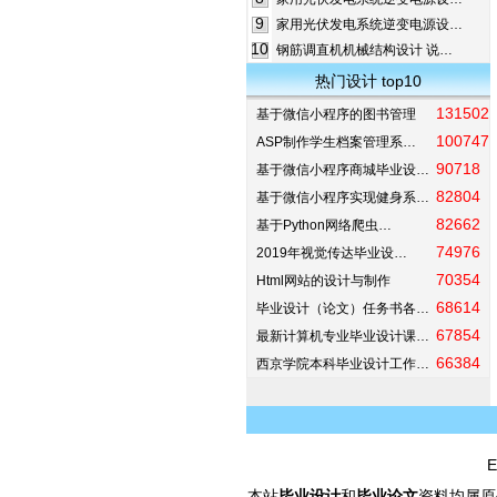
9
家用光伏发电系统逆变电源设…
10
钢筋调直机机械结构设计 说…
热门设计 top10
131502
基于微信小程序的图书管理
100747
ASP制作学生档案管理系…
90718
基于微信小程序商城毕业设…
82804
基于微信小程序实现健身系…
82662
基于Python网络爬虫…
74976
2019年视觉传达毕业设…
70354
Html网站的设计与制作
68614
毕业设计（论文）任务书各…
67854
最新计算机专业毕业设计课…
66384
西京学院本科毕业设计工作…
E
本站
毕业设计
和
毕业论文
资料均属原