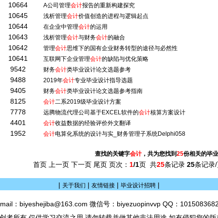
10664
A公司管理
会计
报告的重新构建探究
10645
浅析管理
会计
价值创造的进程与逻辑起点
10644
在企业中管理
会计
的运用
10643
浅析管理
会计
与财务
会计
的融合
10642
管理
会计
思维下的国有企业财务转型的途径与必然性
10641
互联网下企业管理
会计
的缺陷与优化策略
9542
财务
会计
类毕业设计论文选题参考
9488
2019年
会计
专业毕业设计指导选题
9405
财务
会计
类毕业设计论文选题参考指南
8125
会计
二系2019级毕业设计方案
7778
远腾物流代理公司基于EXCEL软件的
会计
核算方案设计
4401
会计
收益数据的经验评价外文翻译
1952
会计
电算化系统的设计与实_财务管理子系统Delphi058
查找的关键字
会计
，共为您找到
25
份相关的毕
首页 上一页 下一页 尾页 页次：
1
/1
页 共
25
条记录
25
条记录/
|
|
|
|
关于我们
友情链接
毕业设计招聘
mail：biyeshejiba@163.com 微信号：biyezuopinvvp QQ：101508368
创者所有,仅供学习交流之用,请勿转载并做其他非法用途.如有侵犯您的版