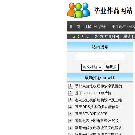
首 页
机械毕业设计
电子电气毕业
2026年8月9日 星期
站内搜索
最新推荐 new10
1
手部康复指板屈伸按摩装置的…
2
基于STC89C51单片机…
3
葵花脱粒机的结构设计及三维…
4
基于DDS技术的多功能信号…
5
基于STM32F103C8…
6
智能电表控制电路设计 论文…
7
家用光伏发电系统逆变电源设…
8
家用光伏发电系统逆变电源设…