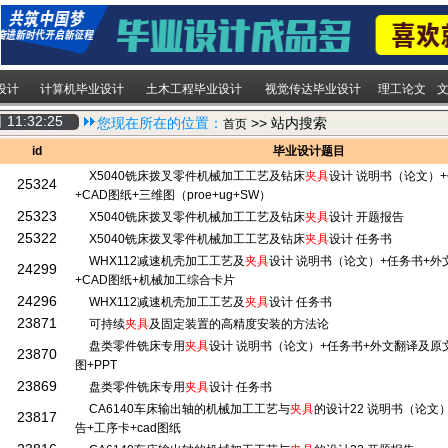
设计
计算机毕业设计
土木工程毕业设计
视觉传达毕业设计
理工论文
日
11:32:25
您现在所在的位置：
>> 站内搜索
首页
id
毕业设计题目
X5040铣床拨叉零件机械加工工艺及钻床
夹具
设计 说明书（论文）
25324
+CAD图纸+三维图（proe+ug+SW）
25323
X5040铣床拨叉零件机械加工工艺及钻床
夹具
设计 开题报告
25322
X5040铣床拨叉零件机械加工工艺及钻床
夹具
设计 任务书
WHX112减速机壳加工工艺及
夹具
设计 说明书（论文）+任务书+外
24299
+CAD图纸+机械加工综合卡片
24296
WHX112减速机壳加工工艺及
夹具
设计 任务书
23871
可持续
夹具
及固定装置的高精度安装的方法论
盘类零件铣床专用
夹具
设计 说明书（论文）+任务书+外文翻译及原文
23870
图+PPT
23869
盘类零件铣床专用
夹具
设计 任务书
CA6140车床输出轴的机械加工工艺与
夹具
的设计22 说明书（论文
23817
告+工序卡+cad图纸