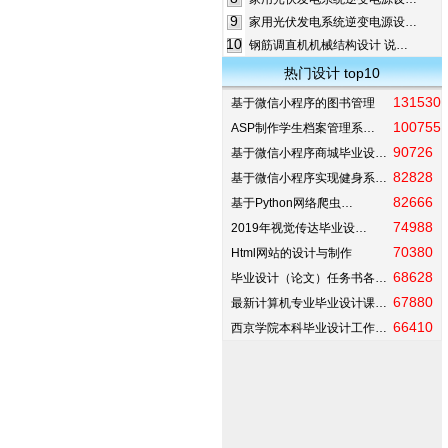
9
家用光伏发电系统逆变电源设…
10
钢筋调直机机械结构设计 说…
热门设计 top10
131530
基于微信小程序的图书管理
100755
ASP制作学生档案管理系…
90726
基于微信小程序商城毕业设…
82828
基于微信小程序实现健身系…
82666
基于Python网络爬虫…
74988
2019年视觉传达毕业设…
70380
Html网站的设计与制作
68628
毕业设计（论文）任务书各…
67880
最新计算机专业毕业设计课…
66410
西京学院本科毕业设计工作…