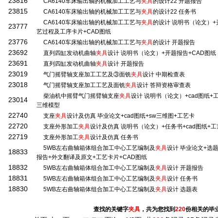
23816
CA6140车床输出轴的机械加工工艺与
夹具
的设计22 开题报告
23815
CA6140车床输出轴的机械加工工艺与
夹具
的设计22 任务书
CA6140车床输出轴的机械加工工艺与
夹具
的设计 说明书（论文）+
23777
艺过程及工序卡片+CAD图纸
23776
CA6140车床输出轴的机械加工工艺与
夹具
的设计 开题报告
23692
直列四缸发动机曲轴
夹具
设计 说明书（论文）+开题报告+CAD图纸
23691
直列四缸发动机曲轴
夹具
设计 开题报告
23019
气门摇臂轴支座加工工艺及③面铣
夹具
设计 中期检查表
23018
气门摇臂轴支座加工工艺及面铣
夹具
设计 答辩资格审查表
柴油机中摇臂气门摇臂轴支座
夹具
设计 说明书（论文）+cad图纸+工序卡
23014
三维模型
22740
支座
夹具
设计及仿真 毕业论文+cad图纸+sw三维图+工艺卡
22720
支座外形加工
夹具
设计及仿真 说明书（论文）+任务书+cad图纸+工
22719
支座外形加工
夹具
设计及仿真 任务书
5WB左右曲轴箱体组合加工中心工艺编制及
夹具
设计 毕业论文+选
18833
报告+外文翻译及原文+工艺卡片+CAD图纸
18832
5WB左右曲轴箱体组合加工中心工艺编制及
夹具
设计 开题报告
18831
5WB左右曲轴箱体组合加工中心工艺编制及
夹具
设计 任务书
18830
5WB左右曲轴箱体组合加工中心工艺编制及
夹具
设计 选题表
查找的关键字
夹具
，共为您找到
220
份相关的毕