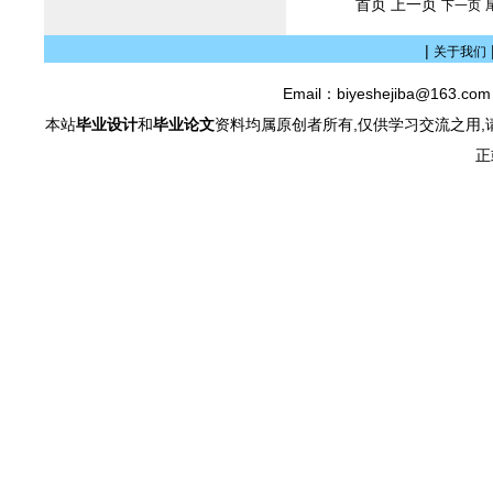
首页 上一页
下一页
|
关于我们
Email：biyeshejiba@163.c
本站
毕业设计
和
毕业论文
资料均属原创者所有,仅供学习交流之用,
正