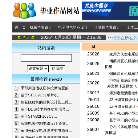
首 页
机械毕业设计
电子电气毕业设计
计算机毕业设计
土木工
2026年8月10日 星期一
2:15:35
您现在所在的
id
站内搜索
26028
家用光伏发电系
钢筋调直机机械结
26025
图纸
26021
钢筋调直机机械
最新推荐 new10
溶剂定量滴定控制
26020
+外文翻译及原文+C
1
手部康复指板屈伸按摩装置的…
26017
溶剂定量滴定控
2
基于STC89C51单片机…
26011
JZ-H调直机设计
3
葵花脱粒机的结构设计及三维…
26010
JZ-H调直机设计
4
基于DDS技术的多功能信号…
26009
基于PLC的小型
5
基于STM32F103C8…
26008
基于PLC的小型
6
智能电表控制电路设计 论文…
分布式风电场低电
26007
7
家用光伏发电系统逆变电源设…
真模型
8
家用光伏发电系统逆变电源设…