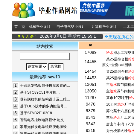
首 页
机械毕业设计
电子电气毕业设计
计算机毕业设计
土木工
2026年8月8日 星期六
15:59:1
您现在所在的
id
站内搜索
17089
给水
排水工程毕
某25层综合楼
给
14455
原文+全套cad图纸
14454
某25层综合楼
给
最新推荐 new10
14453
某25层综合楼
给
13051
主
给水
调节阀机
1
手部康复指板屈伸按摩装置的…
13050
主
给水
调节阀机
2
基于STC89C51单片机…
11287
某市10万吨/日
给
3
葵花脱粒机的结构设计及三维…
9470
10万吨
给水
厂毕
4
基于DDS技术的多功能信号…
9379
苏北某十六层住
5
基于STM32F103C8…
9343
丰润
给水
厂工艺设
6
智能电表控制电路设计 论文…
9342
唐山市丰润（2万m
7
家用光伏发电系统逆变电源设…
9318
办公楼消火栓
给
8
家用光伏发电系统逆变电源设…