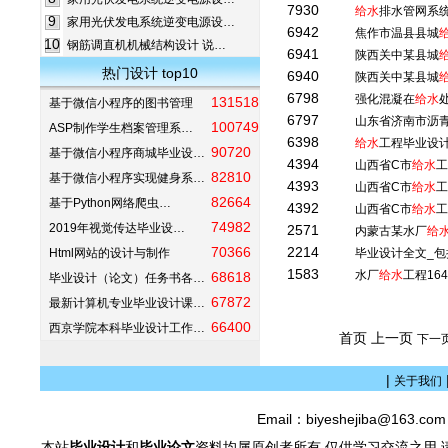
7930
给水
排水管网系
9
家用光伏发电系统逆变电源设…
6942
焦作市温县县城
10
钢筋调直机机械结构设计 说…
6941
陕西关中某县城
热门设计 top10
6940
陕西关中某县城
6798
强化混凝在
给水
131518
基于微信小程序的图书管理
6797
山东省济南市沥
100749
ASP制作学生档案管理系…
6398
给水
工程毕业设
90720
基于微信小程序商城毕业设…
4394
山西省C市
给水
工
82810
基于微信小程序实现健身系…
4393
山西省C市
给水
工
82664
基于Python网络爬虫…
4392
山西省C市
给水
工
74982
2019年视觉传达毕业设…
2571
内蒙古某水厂
给
70366
2214
Html网站的设计与制作
毕业设计全文_包
1583
水厂
给水
工程164
68618
毕业设计（论文）任务书各…
67872
最新计算机专业毕业设计课…
66400
西京学院本科毕业设计工作…
首页 上一页
下一
|
关于我们
Email：biyeshejiba@163.c
本站
毕业设计
和
毕业论文
资料均属原创者所有,仅供学习交流之用,