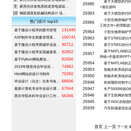
基于大模型的代码
25985
9
家用光伏发电系统逆变电源设…
+项目源码
10
25983
钢筋调直机机械结构设计 说…
基于大模型的代
小型生物质锅炉节
热门设计 top10
25966
工程文件+原理图源
131490
基于微信小程序的图书管理
25964
小型生物质锅炉
100741
ASP制作学生档案管理系…
25963
基于STM32的
90712
25961
基于微信小程序商城毕业设…
基于STM32的
基于MATLAB
82802
基于微信小程序实现健身系…
25957
辩稿+开题答辩PPT
82656
基于Python网络爬虫…
25954
基于MATLAB
74962
2019年视觉传达毕业设…
25953
智能衣柜系统的设
70350
Html网站的设计与制作
25950
智能衣柜系统的
68606
毕业设计（论文）任务书各…
25948
疾病预防控制中
67844
25947
最新计算机专业毕业设计课…
年产5000吨低
25946
66366
基于互联网的智
西京学院本科毕业设计工作…
25945
基于AIGC的校
25939
汽车防撞梁优化设
首页 上一页
下一页