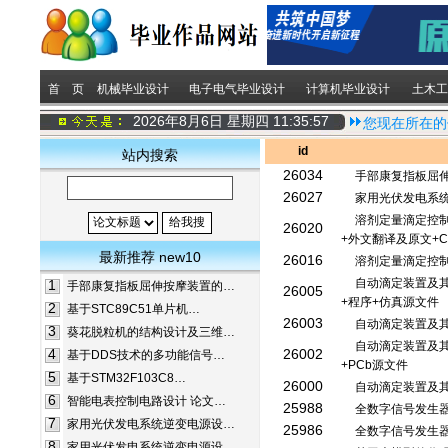
首 页
机械毕业设计
电子电气毕业设计
计算机毕业设计
土木工
2026年8月6日 星期四
11:35:57
您现在所在的
id
站内搜索
26034
手部康复指板屈
26027
家用光伏发电系
溶剂定量滴定控制
26020
+外文翻译及原文+C
最新推荐 new10
26016
溶剂定量滴定控
自动滴定装置及其
1
手部康复指板屈伸按摩装置的…
26005
+程序+仿真源文件
2
基于STC89C51单片机…
26003
自动滴定装置及
3
葵花脱粒机的结构设计及三维…
自动滴定装置及其
4
26002
基于DDS技术的多功能信号…
+PCb源文件
5
基于STM32F103C8…
26000
自动滴定装置及
6
智能电表控制电路设计 论文…
25988
全数字信号发生器
7
家用光伏发电系统逆变电源设…
25986
全数字信号发生
8
家用光伏发电系统逆变电源设…