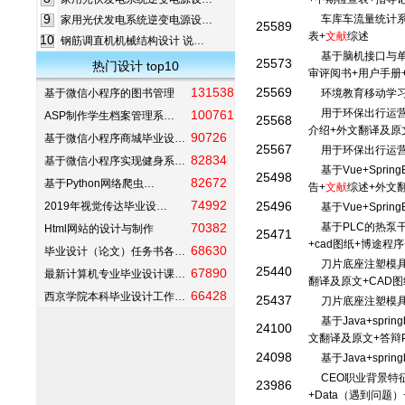
9
车库车流量统计系
家用光伏发电系统逆变电源设…
25589
表+
文献
综述
10
钢筋调直机机械结构设计 说…
基于脑机接口与单
25573
热门设计 top10
审评阅书+用户手册
131538
25569
基于微信小程序的图书管理
环境教育移动学
用于环保出行运营
100761
ASP制作学生档案管理系…
25568
介绍+外文翻译及原
90726
基于微信小程序商城毕业设…
25567
用于环保出行运
82834
基于微信小程序实现健身系…
基于Vue+Spr
25498
82672
基于Python网络爬虫…
告+
文献
综述+外文
74992
25496
2019年视觉传达毕业设…
基于Vue+Spri
70382
基于PLC的热泵
Html网站的设计与制作
25471
+cad图纸+博途程
68630
毕业设计（论文）任务书各…
刀片底座注塑模具
25440
67890
最新计算机专业毕业设计课…
翻译及原文+CAD图
66428
西京学院本科毕业设计工作…
25437
刀片底座注塑模
基于Java+spr
24100
文翻译及原文+答辩
24098
基于Java+spri
CEO职业背景特
23986
+Data（遇到问题）