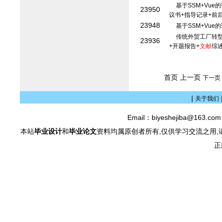
基于SSM+Vu
23950
议书+指导记录+前
23948
基于SSM+Vu
传统外贸工厂转型
23936
+开题报告+
文献
综
首页 上一页
下一页
|
关于我们
Email：biyeshejiba@163.c
本站
毕业设计
和
毕业论文
资料均属原创者所有,仅供学习交流之用,
正