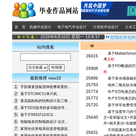
首 页
机械毕业设计
电子电气毕业设计
计算机毕业设计
土木工
2026年8月10日 星期一
19:8:37
您现在所在的
id
站内搜索
基于MatlabS
26015
考
文献
基于POI数据的
25908
献
最新推荐 new10
25806
基于多传感器融
25793
纳米二氧化钛光催
1
手部康复指板屈伸按摩装置的…
25774
年产9万吨液态奶
2
基于STC89C51单片机…
25773
年产9万吨液态
3
葵花脱粒机的结构设计及三维…
25720
基于停车收费管理
4
基于DDS技术的多功能信号…
基于深度学习的
5
基于STM32F103C8…
25640
文+盲审版论文+开题
6
智能电表控制电路设计 论文…
件+相关算法+实验
7
家用光伏发电系统逆变电源设…
不同因素对百香果
25631
8
家用光伏发电系统逆变电源设…
+中期检查表+指导