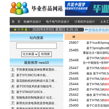
首 页
机械毕业设计
电子电气毕业设计
计算机毕业设计
土木工
2026年8月9日 星期日
8:25:16
您现在所在的
id
站内搜索
25807
基于Vue和Spri
基于SpringBoot
25485
重版论文+项目源码
基于HTML5的
购
25448
最新推荐 new10
告+中期报告+答辩
25447
基于HTML5的
购
1
手部康复指板屈伸按摩装置的…
25446
修改 基于HTML5
2
基于STC89C51单片机…
25445
基于HTML5的
购
3
葵花脱粒机的结构设计及三维…
25444
基于HTML5的
购
4
基于DDS技术的多功能信号…
25443
基于HTML5的
购
5
基于STM32F103C8…
25442
修改 基于HTML5
6
智能电表控制电路设计 论文…
25441
基于HTML5的
购
7
家用光伏发电系统逆变电源设…
25400
基于C语言实现
8
家用光伏发电系统逆变电源设…