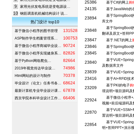
25386
基于C#的网上
购
9
家用光伏发电系统逆变电源设…
24135
基于JavaWeb的
10
钢筋调直机机械结构设计 说…
基于SpringBoot
23894
库文件
热门设计 top10
基于SpringBo
23848
131528
基于微信小程序的图书管理
翻译及原文+答辩P
100753
ASP制作学生档案管理系…
23847
基于.NET的网上
90724
基于微信小程序商城毕业设…
23846
基于SpringBo
82826
23845
基于微信小程序实现健身系…
基于SpringBo
基于VUE+Sprin
82664
基于Python网络爬虫…
23840
及数据库文件
74986
2019年视觉传达毕业设…
23839
基于VUE+Sprin
70378
Html网站的设计与制作
23416
基于AI+RFID
68624
毕业设计（论文）任务书各…
基于PKI的电子
购
23209
67878
最新计算机专业毕业设计课…
境说明+项目源码及
66406
基于微信小程序+Ja
西京学院本科毕业设计工作…
22924
视频+前后端源码及
基于VUE+SSM
22870
置说明+项目源码及
基于VUE+Sprin
22854
明+答辩PPT+演