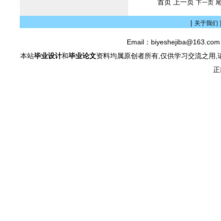
首页 上一页
下一页
|
关于我们
Email：biyeshejiba@163.c
本站
毕业设计
和
毕业论文
资料均属原创者所有,仅供学习交流之用,
正