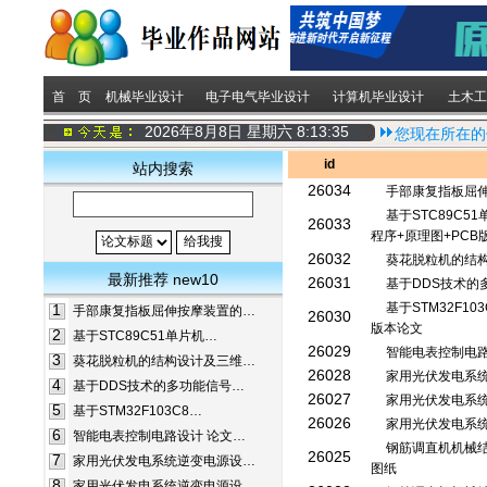
首 页
机械毕业设计
电子电气毕业设计
计算机毕业设计
土木工
2026年8月8日 星期六
8:13:35
您现在所在的
id
站内搜索
26034
手部康复指板屈
基于STC89C
26033
程序+原理图+PCB
26032
葵花脱粒机的结
最新推荐 new10
26031
基于DDS技术的
基于STM32F1
1
手部康复指板屈伸按摩装置的…
26030
版本论文
2
基于STC89C51单片机…
26029
智能电表控制电
3
葵花脱粒机的结构设计及三维…
26028
家用光伏发电系
4
基于DDS技术的多功能信号…
26027
家用光伏发电系
5
基于STM32F103C8…
26026
家用光伏发电系
6
智能电表控制电路设计 论文…
钢筋调直机机械
26025
7
家用光伏发电系统逆变电源设…
图纸
8
家用光伏发电系统逆变电源设…