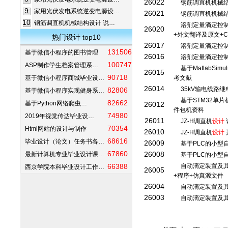
26022
钢筋调直机机械
9
家用光伏发电系统逆变电源设…
26021
钢筋调直机机械
10
钢筋调直机机械结构设计 说…
溶剂定量滴定控
26020
+外文翻译及原文+C
热门设计 top10
26017
溶剂定量滴定控
131506
基于微信小程序的图书管理
26016
溶剂定量滴定控
100747
ASP制作学生档案管理系…
基于MatlabSi
26015
90718
基于微信小程序商城毕业设…
考文献
26014
35kV输电线路
82806
基于微信小程序实现健身系…
基于STM32单
82662
基于Python网络爬虫…
26012
件包机资料
74980
2019年视觉传达毕业设…
26011
JZ-H调直机
设计
70354
Html网站的设计与制作
26010
JZ-H调直机
设计
68616
毕业设计（论文）任务书各…
26009
基于PLC的小型
67860
26008
最新计算机专业毕业设计课…
基于PLC的小型
66388
自动滴定装置及
西京学院本科毕业设计工作…
26005
+程序+仿真源文件
26004
自动滴定装置及
26003
自动滴定装置及