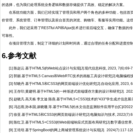
的选择，也为我们处理系统业务逻辑和数据存储提供了高效、稳定的解决方案。
在系统功能方面，我们已经实现了管理员和用户两个角色的多种功能，包括首
价管理、系统管理、订单管理以及前台首页的浏览、购物车、客服等实用功能。这
此外，我们还采用了RESTful API和Ajax技术进行前后端交互，确保了
可靠性。
在项目管理方面，制定了详细的计划和时间表，通过合理的任务分配和进度控
6.参考文献
[1] 陈赵云.基于HTML5的Web站点设计与实现[J].现代信息科技, 2023, 7(6):69-7
[2] 郭丽.基于HTML5 Canvas和WebRTC技术的画板工具设计研究[J].电脑编程技巧与维
[3] 邹晓丹.基于HTML5和CSS3的网页前端设计优化研究[J].自动化应用, 2023, 64(S
[4] 王存印,黄建明.基于HTML5的一种渐进式前端缓存方案的设计和研究[J]. 2022
[5] 赵晓凡 高天栋 李文迪 陈燕.基于HTML5+CSS3技术的"433"学生成才信息展示系统
[6] 冯志雨,孙本国,谈晓珊,等.基于HTML5的水文信息监测软件应用平台[C]//2
[7] 徐亚.基于HTML5和CSS3的网页前端设计研究[J].电脑知识与技术, 2022(7):61-
[8] 陈红卫.基于HTML5+CSS3的Web前端响应式页面布局研究[J].数字通信世界, 202
[9] 王培培.基于SpringBoot的网上商城管理系统设计与实现[J]. 2024(7):117-120