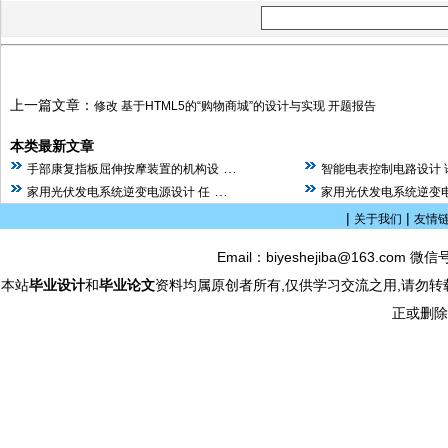
上一篇文章：
修改 基于HTML5的“购物商城”的设计与实现 开题报告
本类最新文章
…
手部康复指板屈伸按摩装置的机构设
智能电表控制电路设计 
…
家用光伏发电系统逆变电源设计 任
家用光伏发电系统逆变电
|
|
关于我们
友情
Email：biyeshejiba@163.com 微信
本站
毕业设计
和
毕业论文
资料均属原创者所有,仅供学习交流之用,请勿转
正或删除