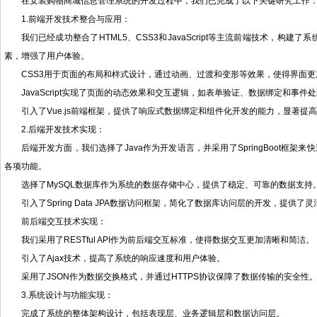
在女装购物商城信息管理系统的开发过程中，我们已完成了以下关键研究工作
1.前端开发技术整合与应用：
我们已经成功整合了HTML5、CSS3和JavaScript等主流前端技术，构
素，增强了用户体验。
CSS3用于页面的布局和样式设计，通过动画、过渡和变形等效果，使得界面
JavaScript实现了页面的动态效果和交互逻辑，如表单验证、数据绑定和事件
引入了Vue.js前端框架，提供了响应式数据绑定和组件化开发的能力，显著提
2.后端开发技术实现：
后端开发方面，我们选择了Java作为开发语言，并采用了SpringBoot框架来
各项功能。
选择了MySQL数据库作为系统的数据存储中心，提供了稳定、可靠的数据支持
引入了Spring Data JPA数据访问框架，简化了数据库访问层的开发，提供
前后端交互技术实现：
我们采用了RESTful API作为前后端交互标准，使得数据交互更加清晰和简洁。
引入了Ajax技术，提高了系统的响应速度和用户体验。
采用了JSON作为数据交换格式，并通过HTTPS协议保障了数据传输的安全性
3.系统设计与功能实现：
完成了系统的整体架构设计，包括表现层、业务逻辑层和数据访问层。