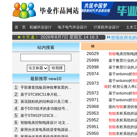
首 页
机械毕业设计
电子电气毕业设计
计算机毕业设计
土木工
2026年8月7日 星期五
14:16:3
您现在所在的
id
站内搜索
26029
智能
电表控制电路
25999
基于教育行业的
25998
基于教育行业的
25974
基于arduino的
智
最新推荐 new10
基于arduino的
智
25973
能
灯-机智云接入串
1
手部康复指板屈伸按摩装置的…
25972
基于arduino的
智
2
基于STC89C51单片机…
25971
基于arduino的
智
3
葵花脱粒机的结构设计及三维…
25968
面向
智能
家居的
4
基于DDS技术的多功能信号…
25953
智能
衣柜系统的设
5
基于STM32F103C8…
25952
智能
衣柜系统的设
6
智能电表控制电路设计 论文…
25951
智能
衣柜系统的设
7
家用光伏发电系统逆变电源设…
25950
智能
衣柜系统的设
8
家用光伏发电系统逆变电源设…