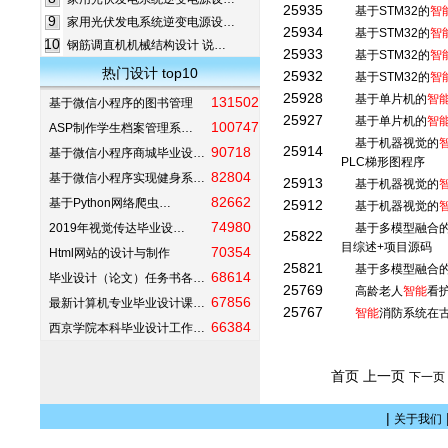
25935
基于STM32的
智
9
家用光伏发电系统逆变电源设…
25934
基于STM32的
智
10
钢筋调直机机械结构设计 说…
25933
基于STM32的
智
热门设计 top10
25932
基于STM32的
智
25928
基于单片机的
智
131502
基于微信小程序的图书管理
25927
基于单片机的
智
100747
ASP制作学生档案管理系…
基于机器视觉的
25914
90718
基于微信小程序商城毕业设…
PLC梯形图程序
82804
基于微信小程序实现健身系…
25913
基于机器视觉的
82662
基于Python网络爬虫…
25912
基于机器视觉的
74980
2019年视觉传达毕业设…
基于多模型融合
25822
目综述+项目源码
70354
Html网站的设计与制作
25821
基于多模型融合
68614
毕业设计（论文）任务书各…
25769
高龄老人
智能
看
67856
最新计算机专业毕业设计课…
25767
智能
消防系统在古
66384
西京学院本科毕业设计工作…
首页 上一页
下一页
|
关于我们