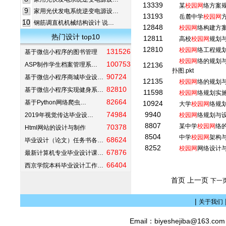
13339
某
校园网
络方案
9
家用光伏发电系统逆变电源设…
13193
岳麓中学
校园网
10
钢筋调直机机械结构设计 说…
12848
校园网
络构建方案
热门设计 top10
12811
高校
校园网
规划
12810
校园网
络工程规
131526
基于微信小程序的图书管理
校园网
络的规划与实
100753
ASP制作学生档案管理系…
12136
扑图.pkt
90724
基于微信小程序商城毕业设…
12135
校园网
络的规划
82810
基于微信小程序实现健身系…
11598
校园网
络规划实
82664
基于Python网络爬虫…
10924
大学
校园网
络规
74984
9940
2019年视觉传达毕业设…
校园网
络规划与
8807
某中学
校园网
络
70378
Html网站的设计与制作
8504
中学
校园网
架构
68624
毕业设计（论文）任务书各…
8252
校园网
网络设计
67876
最新计算机专业毕业设计课…
66404
西京学院本科毕业设计工作…
首页 上一页
下一
|
关于我们
Email：biyeshejiba@163.c