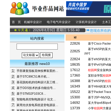
首 页
机械毕业设计
电子电气毕业设计
计算机毕业设计
土木工
2026年8月9日 星期日
5:55:41
您现在所在的
id
站内搜索
22826
基于Cisco Packe
基于eNSP的某
22825
PPT
22824
基于eNSP的某
最新推荐 new10
18635
基于IPv4与IPv
17612
校园网
安全架构实
1
手部康复指板屈伸按摩装置的…
17360
某职业学院
校园
2
基于STC89C51单片机…
16388
基于eNSP的
校园
3
葵花脱粒机的结构设计及三维…
16349
基于Html的某大
4
基于DDS技术的多功能信号…
15522
基于Packet Trac
5
基于STM32F103C8…
15300
基于JSP+MySQ
6
智能电表控制电路设计 论文…
14692
某大学ipv6和ip
7
家用光伏发电系统逆变电源设…
13739
小学
校园网
方案
8
家用光伏发电系统逆变电源设…