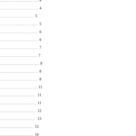
…………………………… 4
…………………………… 4
………………………… 5
…………………………… 5
…………………………… 6
…………………………… 6
…………………………… 7
………………………… 7
…………………………… 8
…………………………… 8
…………………………… 8
………………………… 11
………………………… 11
………………………… 11
………………………… 12
………………………… 13
……………………… 13
……………………… 14