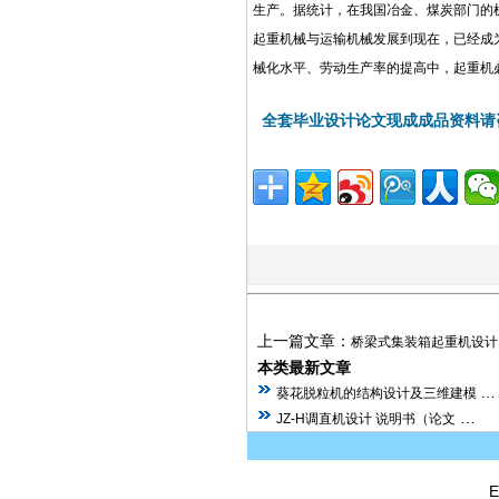
生产。据统计，在我国冶金、煤炭部门的机
起重机械与运输机械发展到现在，已经成
械化水平、劳动生产率的提高中，起重机
全套毕业设计论文现成成品资料请
上一篇文章：
桥梁式集装箱起重机设计1
本类最新文章
…
葵花脱粒机的结构设计及三维建模
…
JZ-H调直机设计 说明书（论文
E