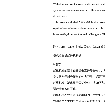
With development,the crane and transport machi
symbols of modern manufacture..The crane will
departments.
This carne is a kind of 250/50/10t bridge carn
repair of sets of water-turbine generator. Thi
brake staffs, drum devices and pulley gears. The
Key words: carne, Bridge Crane, design of t
桥式起重机起升机构设计
0 引言
起重机械的基本任务是垂直升降重物，并
备，它对于减轻繁重的体力劳动、提高劳
起重机械广泛应用于工矿企业、港口码头
进行着有效的工作。
起重机械不仅可以作为辅助的生产设备，
铁冶金生产中的各个环节，从炉料准备、