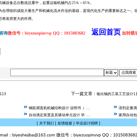
械设备总台数或总重中，起重运输机械约占25％～65％。
为合理组织成批大量生产和机械化流水作业的基础，是现代化生产的重要标志之一。
必将发挥更大的作用。
返回首页
咨询
微信号：biyezuopinvvp QQ：1015083682
如转载请注
下一篇文章：
13
输出轴的工装工艺设计11
…
钢筋调直机机械结构设计 说明书（
溶剂定量滴
…
自动滴定装置及其驱动单元设计 毕
家用自动包
|
|
|
|
关于我们
友情链接
毕业设计招聘
mail：biyeshejiba@163.com 微信号：biyezuopinvvp QQ：101508368