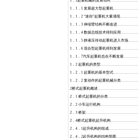
1．1起重机械的发展动向…………………
1．1．1 发展超大型起重机………………
1．1．2 “迷你”起重机大量涌现…………
1．1．3 伸缩臂结构不断改进……………
1．1．4 数据总线技术得到应用…………
1．1．5 静液压传动起重机进入市场……
1．1．6 混合型起重机得到发展…………
1．1．7汽车起重机也在不断发展…………
1．2 起重机的类型…………………………
1．2．1 起重机的基本型式………………
1．2．2 复动作的起重机械分类…………
2桥式起重机概述……………………………
2．1 桥式起重机的分类……………………
2．2 小车运行机构…………………………
2．3 桥架……………………………………
2．4桥式起重机起升机构…………………
2．4．1起升机构的组成……………………
2．4．2起升机构的结构简图………………