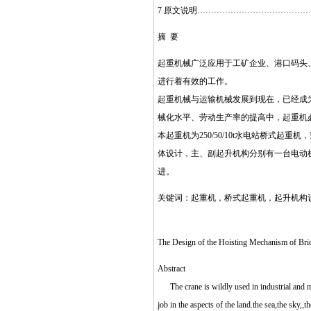
7 原文说明……………………………………
摘 要
起重机械广泛应用于工矿企业、港口码头
进行着有效的工作。
起重机械与运输机械发展到现在，已经成
械化水平、劳动生产率的提高中，起重机
本起重机为250/50/10t水电站桥
体设计，主、副起升机构分别有一台电动机
进。
关键词：起重机，桥式起重机，起升机构
The Design of the Hoisting Mechanism of Bri
Abstract
The crane is wildly used in industrial and mini
job in the aspects of the land.the sea,the sky,,th