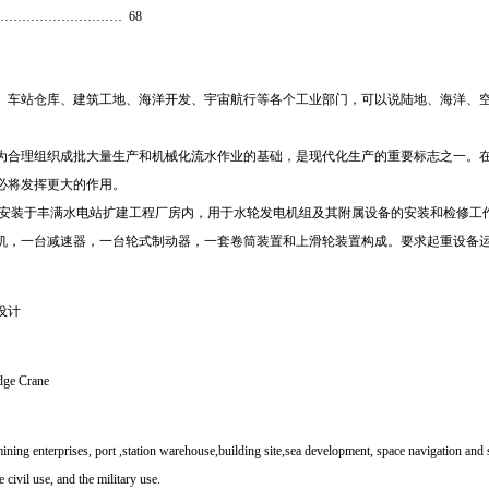
……………………… 68
、车站仓库、建筑工地、海洋开发、宇宙航行等各个工业部门，可以说陆地、海洋、
为合理组织成批大量生产和机械化流水作业的基础，是现代化生产的重要标志之一。
必将发挥更大的作用。
式起重机，安装于丰满水电站扩建工程厂房内，用于水轮发电机组及其附属设备的安装和检修
，一台减速器，一台轮式制动器，一套卷筒装置和上滑轮装置构成。要求起重设备运行平稳
设计
dge Crane
ng enterprises, port ,station warehouse,building site,sea development, space navigation and so o
e civil use, and the military use.