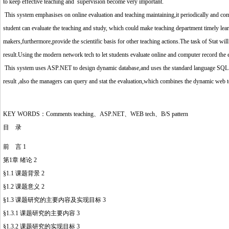
to keep effective teaching and supervision become very important.
This system emphasises on online evaluation and teaching maintaining,it periodically and comp
student can evaluate the teaching and study, which could make teaching department timely lear
makers,furthermore,provide the scientific basis for other teaching actions.The task of Stat will
result.Using the modern network tech to let students evaluate online and computer record the eva
This system uses ASP.NET to design dynamic database,and uses the standard language SQL of
result ,also the managers can query and stat the evaluation,which combines the dynamic web t
KEY WORDS：Comments teaching、ASP.NET、WEB tech、B/S pattern
目 录
前 言 1
第1章 绪论 2
§1.1 课题背景 2
§1.2 课题意义 2
§1.3 课题研究的主要内容及实现目标 3
§1.3.1 课题研究的主要内容 3
§1.3.2 课题研究的实现目标 3