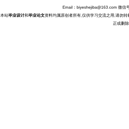
Email：biyeshejiba@163.com 微信
本站
毕业设计
和
毕业论文
资料均属原创者所有,仅供学习交流之用,请勿转
正或删除