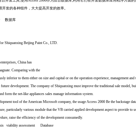
l Basic前台开发工具,使用Access 2000作为后台数据库,利用它们在开发数据库应用程
用开发的各种组件，大大提高开发的效率。
析 数据库
System for Shiquanxing Beijing Paint Co., LTD.
 enterprises, China has
magnate. Comparing with the
ly inferior to them either on size and capital or on the operation experience, management and the 
he future development. The company of Shiquanxing must improve the traditional sale model, 
nd form the net-like appliances sales manage information system.
elopment tool of the American Microsoft company, the usage Access 2000 Be the backstage data
ure, particularly various module that the VB carried applied development aspect to provide to u
cedure, raise the efficiency of the development consumedly.
is viability assessment Database