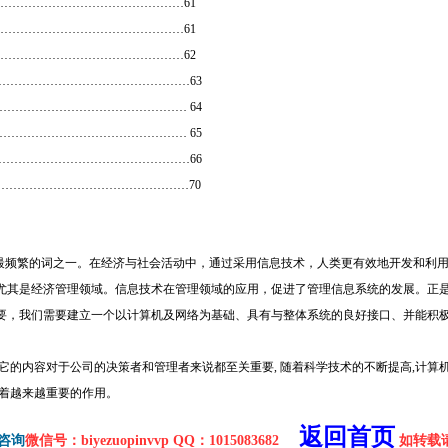
…………………………………………61
…………………………………………61
…………………………………………62
…………………………………………63
……………………………………… 64
……………………………………… 65
…………………………………………66
…………………………………………70
使用最频繁的词之一。在经济与社会活动中，通过采用信息技术，人类更有效地开发和利
尤其是经济管理领域。信息技术在管理领域的应用，促进了管理信息系统的发展。正
要，我们需要建立一个以计算机及网络为基础、具有与整体系统的良好接口、并能积
它的内容对于公司的决策者和管理者来说都至关重要, 随着科学技术的不断提高,计算
挥着越来越重要的作用。
返回首页
咨询
微信号：biyezuopinvvp QQ：1015083682
如转载请注