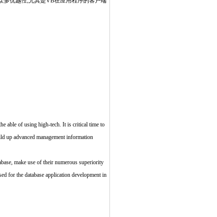
序方面的众多优越性,尤其是VB在应用程序的客户端
able of using high-tech. It is critical time to
build up advanced management information
base, make use of their numerous superiority
sed for the database application development in