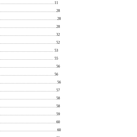
…………………………………………11
…………………………………………28
…………………………………………28
…………………………………………28
…………………………………………32
…………………………………………52
……………………………………… 53
……………………………………… 55
…………………………………………56
…………………………………………56
…………………………………………56
…………………………………………57
…………………………………………58
…………………………………………58
…………………………………………59
…………………………………………60
…………………………………………60