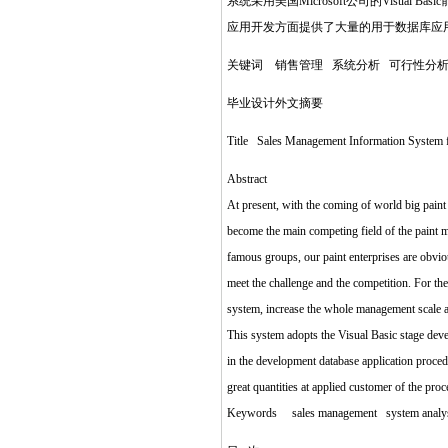
系统采用美国Microsoft公司的Visua
应用开发方面提供了大量的用于数据库应
关键词 销售管理 系统分析 可行性分
毕业设计外文摘要
Title Sales Management Information 
Abstract
At present, with the coming of world big paint
become the main competing field of the paint 
famous groups, our paint enterprises are obvious
meet the challenge and the competition. For t
system, increase the whole management scale a
This system adopts the Visual Basic stage dev
in the development database application proced
great quantities at applied customer of the pro
Keywords sales management system analys