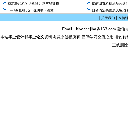
…
葵花脱粒机的结构设计及三维建模
钢筋调直机机械结构设计
…
JZ-H调直机设计 说明书（论文
自动滴定装置及其驱动单
|
|
关于我们
友情
Email：biyeshejiba@163.com 微信
本站
毕业设计
和
毕业论文
资料均属原创者所有,仅供学习交流之用,请勿转
正或删除