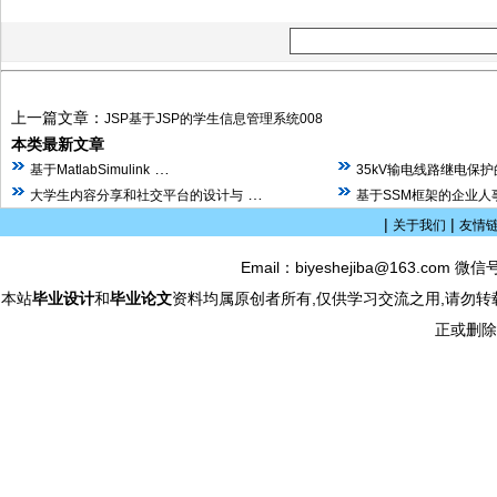
上一篇文章：
JSP基于JSP的学生信息管理系统008
本类最新文章
…
基于MatlabSimulink
35kV输电线路继电保
…
大学生内容分享和社交平台的设计与
基于SSM框架的企业人
|
|
关于我们
友情
Email：biyeshejiba@163.com 微信
本站
毕业设计
和
毕业论文
资料均属原创者所有,仅供学习交流之用,请勿转
正或删除