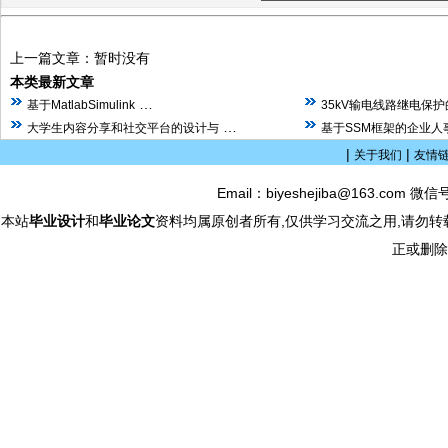
上一篇文章：暂时没有
本类最新文章
…
基于MatlabSimulink
35kV输电线路继电保
…
大学生内容分享和社交平台的设计与
基于SSM框架的企业人
|
|
关于我们
友情
Email：biyeshejiba@163.com 微信
本站
毕业设计
和
毕业论文
资料均属原创者所有,仅供学习交流之用,请勿转
正或删除