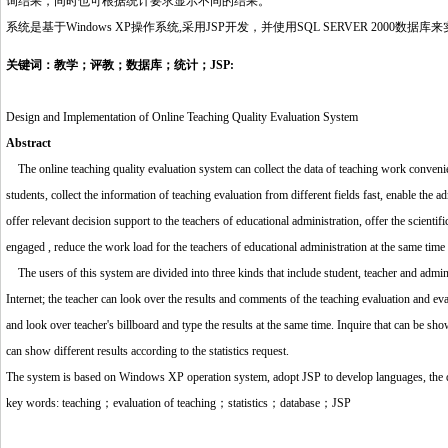
询结果，同时也可根据统计要求显示不同的结果。
系统是基于Windows XP操作系统,采用JSP开发，并使用SQL SERVER 2000数据库
关键词：教学；评教；数据库；统计；JSP:
Design and Implementation of Online Teaching Quality Evaluation System
Abstract
The online teaching quality evaluation system can collect the data of teaching work convenien
students, collect the information of teaching evaluation from different fields fast, enable the a
offer relevant decision support to the teachers of educational administration, offer the scientif
engaged , reduce the work load for the teachers of educational administration at the same time
The users of this system are divided into three kinds that include student, teacher and admin
Internet; the teacher can look over the results and comments of the teaching evaluation and ev
and look over teacher's billboard and type the results at the same time. Inquire that can be show
can show different results according to the statistics request.
The system is based on Windows XP operation system, adopt JSP to develop languages, th
key words: teaching；evaluation of teaching；statistics；database；JSP