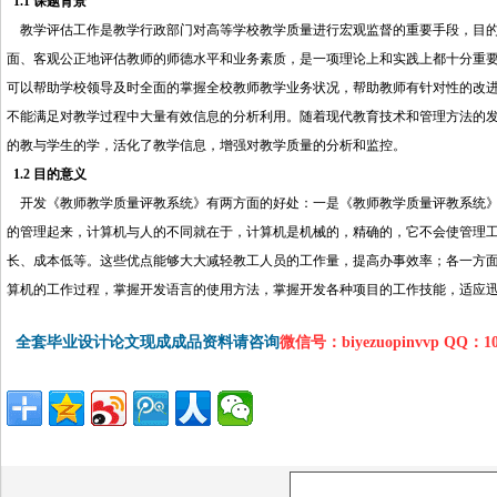
1.1 课题背景
教学评估工作是教学行政部门对高等学校教学质量进行宏观监督的重要手段，目的
面、客观公正地评估教师的师德水平和业务素质，是一项理论上和实践上都十分重
可以帮助学校领导及时全面的掌握全校教师教学业务状况，帮助教师有针对性的改
不能满足对教学过程中大量有效信息的分析利用。随着现代教育技术和管理方法的
的教与学生的学，活化了教学信息，增强对教学质量的分析和监控。
http://www.16she
1.2 目的意义
开发《教师教学质量评教系统》有两方面的好处：一是《教师教学质量评教系统》
的管理起来，计算机与人的不同就在于，计算机是机械的，精确的，它不会使管理
长、成本低等。这些优点能够大大减轻教工人员的工作量，提高办事效率；各一方面
算机的工作过程，掌握开发语言的使用方法，掌握开发各种项目的工作技能，适应
全套毕业设计论文现成成品资料请咨询
微信号：biyezuopinvvp QQ：1