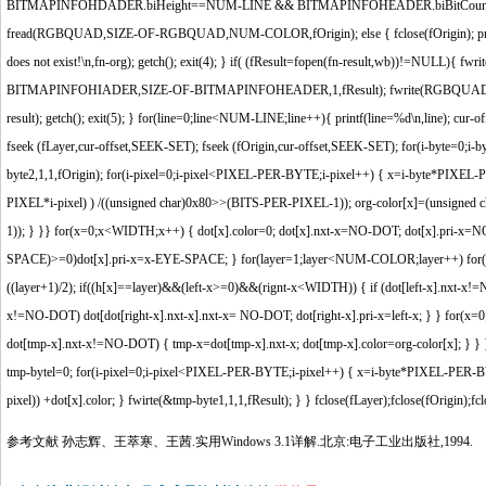
BITMAPINFOHDADER.biHeight==NUM-LINE && BITMAPINFOHEADER.biBitCoun
fread(RGBQUAD,SIZE-OF-RGBQUAD,NUM-COLOR,fOrigin); else { fclose(fOrigin); printf(File %
does not exist!\n,fn-org); getch(); exit(4); } if( (fResult=fopen(fn-result,wb))!=
BITMAPINFOHIADER,SIZE-OF-BITMAPINFOHEADER,1,fResult); fwrite(RGBQUAD,SIZE-
result); getch(); exit(5); } for(line=0;line<NUM-LINE;line++){ printf(line=%d\n,line);
fseek (fLayer,cur-offset,SEEK-SET); fseek (fOrigin,cur-offset,SEEK-SET); for(i-byte=0;i
byte2,1,1,fOrigin); for(i-pixel=0;i-pixel<PIXEL-PER-BYTE;i-pixel++) { x=i-byte*PIXE
PIXEL*i-pixel) ) /((unsigned char)0x80>>(BITS-PER-PIXEL-1)); org-color[x]=(unsigned
1)); } }} for(x=0;x<WIDTH;x++) { dot[x].color=0; dot[x].nxt-x=NO-DOT; dot[x].pri
SPACE)>=0)dot[x].pri-x=x-EYE-SPACE; } for(layer=1;layer<NUM-COLOR;layer++) for
((layer+1)/2); if((h[x]==layer)&&(left-x>=0)&&(rignt-x<WIDTH)) { if (dot[left-x].nxt-x!=NO
x!=NO-DOT) dot[dot[right-x].nxt-x].nxt-x= NO-DOT; dot[right-x].pri-x=left-x; } } for(x
dot[tmp-x].nxt-x!=NO-DOT) { tmp-x=dot[tmp-x].nxt-x; dot[tmp-x].color=org-color[x]; } }
tmp-bytel=0; for(i-pixel=0;i-pixel<PIXEL-PER-BYTE;i-pixel++) { x=i-byte*PIXEL-PER-
pixel)) +dot[x].color; } fwirte(&tmp-byte1,1,1,fResult); } } fclose(fLayer);fclose(fOrigin);fcl
参考文献 孙志辉、王萃寒、王茜.实用Windows 3.1详
解.
北京:电子工业出版社,1994.