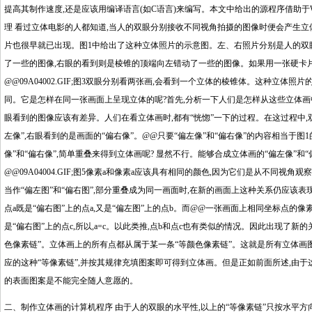
提高其制作速度,还是应该用编译语言(如C语言)来编写。本文中给出的源程序借助于Wi
理 看过立体电影的人都知
道
,当人的双眼分别接收不同视角拍摄的图像时便会产生
片也很早就已出现。图1中给出了这种立体照片的示意图。左、右照片分别是人的双眼
了一些的图像,右眼的看到则是棱锥的顶端向左错动了一些的图像。如果用一张硬卡片隔开两张照片(如
@@09A04002.GIF;图3双眼分别看两张画,会看到一个立体的棱锥体。这种立
同。它是怎样在同一张画面上呈现立体的呢?首先,分析一下人们是怎样从这些立体画中
眼看到的图像应该有差异。人们在看立体画时,都有“恍惚”一下的过程。在这过程中,双眼的视
左像”,右眼看到的是画面的“偏右像”。@@只要“偏左像”和“偏右像”的内容相当于
像”和“偏右像”,简单重叠来得到立体画呢? 显然不行。能够合成立体画的“偏左像”和
@@09A04004.GIF;图5像素a和像素a应该具有相同的颜色,因为它们是从不同
当作“偏左图”和“偏右图”,部分重叠成为同一画面时,在新的画面上这种关系仍应该表现为a=a,b
点a既是“偏右图”上的点a,又是“偏左图”上的点b。而@@一张画面上相同坐标点的像素
是“偏右图”上的点c,所以,a=c。以此类推,点b和点c也有类似的情况。因此出现了新的关系表
色像素链”。立体画上的所有点都从属于某一条“等颜色像素链”。这就是所有立体画
应的这种“等像素链”,并按其规律充填图案即可得到立体画。但是正如前面所述,由于
的表面图案是不能完全随人意愿的。
http://www.16sheji8.cn/
二、制作立体画的计算机程序 由于人的双眼的水平性,以上的“等像素链”只按水平方