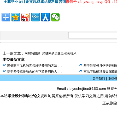
全套毕业设计论文现成成品资料请咨询
微信号：biyezuopinvvp QQ：1
上一篇文章：
网吧的组建_局域网的组建及相关技术
本类最新文章
…
降低商用飞机的直接维护费用的方法
基于注塑模具钢研磨和
…
基于多传感器融合的井下装备周边人
室温下铁磁过渡金属掺杂
|
|
关于我们
友情
Email：biyeshejiba@163.com 微信
本站
毕业设计
和
毕业论文
资料均属原创者所有,仅供学习交流之用,请勿转
正或删除