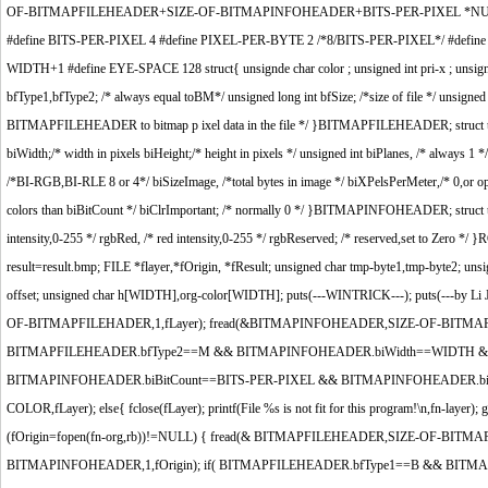
OF-BITMAPFILEHEADER+SIZE-OF-BITMAPINFOHEADER+BITS-PER-PIXEL *NUM-CO
#define BITS-PER-PIXEL 4 #define PIXEL-PER-BYTE 2 /*8/BITS-PER-PIXEL*/ #defi
WIDTH+1 #define EYE-SPACE 128 struct{ unsignde char color ; unsigned int pri-x ; unsi
bfType1,bfType2; /* always equal toBM*/ unsigned long int bfSize; /*size of file */ unsigned i
BITMAPFILEHEADER to bitmap p ixel data in the file */ }BITMAPFILEHEADER; stru
biWidth;/* width in pixels biHeight;/* height in pixels */ unsigned int biPlanes, /* always 1 *
/*BI-RGB,BI-RLE 8 or 4*/ biSizeImage, /*total bytes in image */ biXPelsPerMeter,/* 0,or opt,
colors than biBitCount */ biClrImportant; /* normally 0 */ }BITMAPINFOHEADER; struct t
intensity,0-255 */ rgbRed, /* red intensity,0-255 */ rgbReserved; /* reserved,set to Zer
result=result.bmp; FILE *flayer,*fOrigin, *fResult; unsigned char tmp-byte1,tmp-byte2; unsigned
offset; unsigned char h[WIDTH],org-color[WIDTH]; puts(---WINTRICK---); puts(---by L
OF-BITMAPFILEHADER,1,fLayer); fread(&BITMAPINFOHEADER,SIZE-OF-BITMAPI
BITMAPFILEHEADER.bfType2==M && BITMAPINFOHEADER.biWidth==WIDTH &
BITMAPINFOHEADER.biBitCount==BITS-PER-PIXEL && BITMAPINFOHEADER.b
COLOR,fLayer); else{ fclose(fLayer); printf(File %s is not fit for this program!\n,fn-layer); getc
(fOrigin=fopen(fn-org,rb))!=NULL) { fread(& BITMAPFILEHEADER,SIZE-OF-BITM
BITMAPINFOHEADER,1,fOrigin); if( BITMAPFILEHEADER.bfType1==B && BI