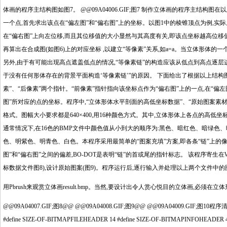
体画的程序主结构图如图7。 @@09A04006.GIF;图7 制作立体画的程序主结
一个点,首先求出该点在“偏左图”和“偏右图”上的坐标。以图1中的棱锥顶点为例,实
在“偏右图”上向左位移,而且其位移值的大小显然与其高度有关,即该点坐标越高位移值就
再算出在合成图(如图6)上的对应坐标 ,以建立“等像素”关系,如a=a。当立体形体
另外,由于有可能出现高点遮盖低点的情况,“等像素链”的构造应该从低点到高点逐层进
于没有任何形体存在的背景平面构造‘等像素链’”的原因。 下面给出了根据以上结构
素”、“后像素”两个指针。“前像素”指针指向该坐标点作为“偏右图”上的一点,在“偏
图”所对应的点的坐标。程序中,“立体形体水平剖面的高低坐标数据”、“原始图案素材”和输出
格式。图幅大小要求都是640×400,用16种颜色方式。其中,立体形体上各点的高
通常情况下,在16色的BMP文件中颜色值从小到大的顺序为:黑色、暗红色、暗绿
色、明紫色、明青色、白色。本程序采用最简单的“图案充填”方案,即各条“链”上的像素
图”和“偏右图”之间的偏差,BO-DOT是表明“链”的首或尾的指针标志。 该程序寄生在W
标数据文件图8),设计原始图案(图9)。程序运行后,逐行输入并处理以上两个文件中的图
用Pbrush来观赏立体画result.bmp。当然,要设计出令人赏心悦目的立体画,必
@@09A04007.GIF;图8@@ @@09A04008.GIF;图9@@ @@09A04009.GIF;图10程序清单@@ /*--f
#define SIZE-OF-BITMAPFILEHEADER 14 #define SIZE-OF-BITMAPINFOHEADER 40