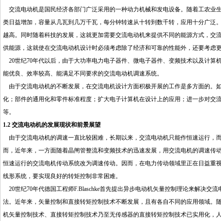
交流电动机是国民经济各部门广泛采用的一种动力机械和发电设备。随着工农业生
类日益增加，容量从几瓦到几万千瓦，每分钟转速从十转到数千转，应用十分广泛
越高。同时随着科技的发展，这就更加需要交流电动机来提供不同的能源方式，交
供能源，这就使在交流电动机设计时必须考虑除了经济和可靠的性能外，还要考虑
20世纪70年代以后，由于大功率电力电子器件、微电子器件、变频技术以及计算
能优良、效率较高、能满足不同要求的交流电动机调速系统。
由于交流电动机的不断发展，在交流电机设计方面积极开展的工作是多方面的。如
化；部件的通用化和零件标准程度；扩大电子计算机在设计上的应用；进一步对交
等。
1.2 交流电动机的发展现状和前景展望
由于交流电动机的调速一直比较困难，长期以来，交流电动机只能作恒速运行，而
而，近年来，一方面随着晶闸管整流和变频技术的迅速发展，用交流电机的调速传
恒速运行的交流电机传动系统改为调速传动。因而，在电力传动领域里正在日益重
线形系统，要实现良好的转矩控制非常困难。
20世纪70年代德国工程师F.Blaschke首先提出异步电动机矢量控制理论来解决交流
法。近年来，矢量控制和直接转矩控制技术不断发展，且有各自不同的应用领域。
机矢量控制技术、直接转矩控制技术乃至无传感器的直接转矩控制技术已实用化，