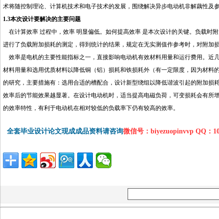
术将随控制理论、计算机技术和电子技术的发展，围绕解决异步电动机非解藕性及
1.3本次设计要解决的主要问题
在计算效率 过程中，效率 明显偏低。如何提高效率 是本次设计的关键。负载时
进行了负载附加损耗的测定，得到统计的结果，规定在无实测值作参考时，对附加
效率是电机的主要性能指标之一，直接影响电动
机
有效材料用量和运行费用。近
材料用量和选用优质材料以降低铜（铝）损耗和铁损耗外（有一定限度，因为材料
的研究，主要措施有：选用合适的槽配合，设计新型绕组以降低谐波引起的附加损
效率后的节能效果越显著。在设计电动机时，适当提高电磁负荷，可变损耗会有所
的效率特性，有利于电动机在相对较低的负载率下仍有较高的效率。
http://www.16she
全套毕业设计论文现成成品资料请咨询
微信号：biyezuopinvvp QQ：1