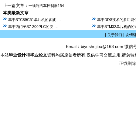
上一篇文章：
一线制汽车控制器154
本类最新文章
…
基于STC89C51单片机的多波
基于DDS技术的多功能
…
基于西门子S7-200PLC的变
基于STM32单片机的
|
|
关于我们
友情
Email：biyeshejiba@163.com 微信
本站
毕业设计
和
毕业论文
资料均属原创者所有,仅供学习交流之用,请勿转
正或删除