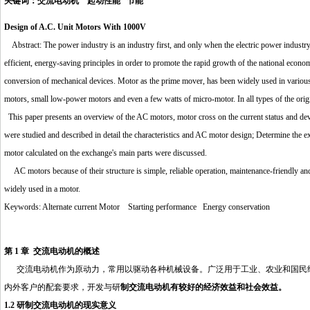
关键词：交流电动机 起动性能 节能
Design of A.C. Unit Motors With 1000V
Abstract: The power industry is an industry first, and only when the electric power industry
efficient, energy-saving principles in order to promote the rapid growth of the national econom
conversion of mechanical devices. Motor as the prime mover, has been widely used in various tr
motors, small low-power motors and even a few watts of micro-motor. In all types of the origi
This paper presents an overview of the AC motors, motor cross on the current status and de
were studied and described in detail the characteristics and AC motor design; Determine the e
motor calculated on the exchange's main parts were discussed.
http://www.16sheji8.cn/
AC motors because of their structure is simple, reliable operation, maintenance-friendly and 
widely used in a motor.
Keywords: Alternate current Motor Starting performance Energy conservation
第 1 章 交流电动机的概述
交流电动机作为原动力，常用以驱动各种机械设备。广泛用于工业、农业和国民经
内外客户的配套要求，开发与研
制交流电动机有较好的经济效益和社会效益。
1.2 研制交流电动机的现实意义