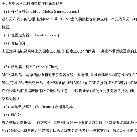
图3 典型嵌入式移动数据库的系统结构
（2）移动支持结点MSS (Mobile Support Station )
进行分布式事务处理, 控制EMDB和DBSVR之间的数据交换并支持一个无线单元(ce
机器。
（3）位置服务器LS(Location Server)
（4）可信部分
由固定网络以及网络上的固定主机组成, 固定主机分为两类: 一类是不带无线通讯的主机, 
（5）移动客户机MC (Mobile Client)
MC的处理能力与存储能力相对于服务器来说非常有限, 且具有移动性(即可以出现在任
管理,可以通过无线链路与一个MSS通信,通过MSS上的ODBC 接口, EMDB可以与
它会经常与服务器断接(指MC无法与任意一个联机通信) 即使在与服务器保持连接时,
络延迟较大。
（6）本地数据库Rep(Replication) 数据库副本
（7）EMDB
嵌入式移动数据库, 工作方式为: 每当MC发出一个查询请求Q1时,它首先查询本地数据
VS代替MC完成查询并将结果返回给MC(前提是两者处于连接状态)。若MC 处于断