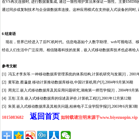
在VS再次连接时, 进行数据重集成, 通过一致性维护算法来保证一致性。主要EMD
通过同步或复制技术与企业级数据库连接。这种应用模式在支持嵌入式设备的同时, 还支
http://www.16sheji8.cn/
6 结束语
现在，世界已经进入了后PC机时代。信息电器如个人数字助理、web可视电话、移动
经在人们生活中广泛应用。相信随着科技的发展，嵌入式移动数据库技术也必将给
参考文献
[1] 冯玉才李东等.一种移动数据库管理系统的体系结构,计算机研究与发展[J]，2001
[2] 黄军政.蔡瀛捷.移动计算推动数据库移动,中国计算机用户[J],2004年9月第36期
[3] 周克江.嵌入式移动数据库及其应用问题研究,湖南第一师范学报[J]，2004年9月第
[4] 王彤.王良.嵌入式移动数据库的综述及评价,计算机工程[J],2001年12月第12期
[5] 朱英.嵌入式移动数据库及其相关问题,桂林电子工业学院学报[J],2003年6月第3期
返回首页
1015083682
如转载请注明来源于www.biyezuopin.vip