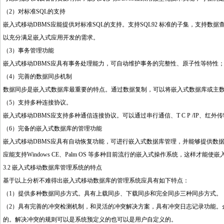
（2）对标准SQL的支持
嵌入式移动DBMS应能提供对标准SQL的支持。支持SQL92 标准的子集，支持数
以充分满足嵌入式应用开发的需求。
（3）事务管理功能
嵌入式移动DBMS应具有事务处理能力，可自动维护事务的完整性、原子性等特性
（4）完善的数据同步机制
数据同步是嵌入式数据库最重要的特点。通过数据复制，可以将嵌入式数据库或主
（5）支持多种连接协议。
嵌入式移动DBMS应支持多种通信连接协议。可以通过串行通信、T C P /IP、
（6）完备的嵌入式数据库的管理功能
嵌入式移动DBMS应具有自动恢复功能，可进行嵌入式数据库管理，并能够提供数
应能支持Windows CE、Palm OS 等多种目前流行的嵌入式操作系统，这样才
3.2 嵌入式移动数据库管理系统的特点
基于以上分析不难得出嵌入式移动数据库的管理系统应具有如下特点：
（1）提供多种数据同步方式。具有上载同步、下载同步和完全同步三种同步方式。
（2）具有完善的冲突检测机制，和灵活的冲突解决方案，具有冲突日志记录功能。
的。解决冲突的规则可以是系统预定义的也可以是用户自定义的。