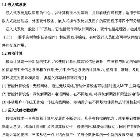
1.1 嵌入式系统
嵌入式系统是以应用为中心，以计算机技术为基础，并且软硬件可裁剪，适用于应
嵌入式微处理器、外围硬件设备、嵌入式操作系统以及用户的应用程序等四个部分
嵌入式系统一般指非PC系统，它包括硬件和软件两部分。硬件包括处理器／微处理
（OS）（要求实时和多任务操作）和应用程序编程。有时设计人员把这两种软件组
件的交互作用
。
http://www.16sheji8.cn/
1.2 移动计算
移动计算是一种新型的技术，它使得计算机或其它信息设备，在没有与固定的物理
的信息与中央信息系统相互作用,分担中央信息系统的计算压力, 使有用、准确、及
算环境更为复杂和灵活。 典型的移动计算环境有[1]:
(1) 智能计算设备+ 无线网络。通过无线网络,智能计算设备可以随时进入MCE 主网
(2) 智能计算设备+ 调制解调器+ 电话网络。在不同地点, 将调制解调器和附近的电话
(3) 移动用户+ 传统工作站+ 传统有线网络。移动用户在不同场地使用静态计算机获得
1.3 嵌入式移动数据库
数据库技术一直在随着计算的发展而不断进步。凡是有数据的地方，就要用到数据
就毫无意义。移动计算同时又强调其移动性，传统的PC机要做到移动，同时在苛刻
户端计算的要求。三者从这一点上结合就产生了当今数据库的一个新的发展空间：