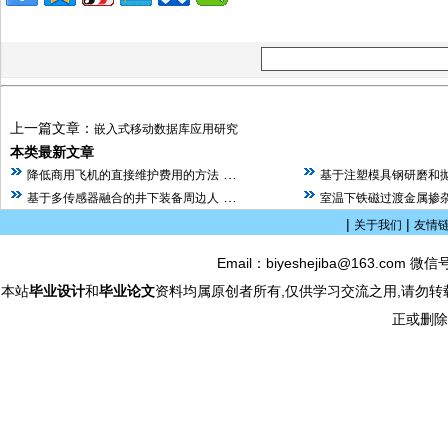
上一篇文章：
嵌入式移动数据库应用研究
本类最新文章
…
降低商用飞机的直接维护费用的方法
基于注塑模具钢研磨和
…
基于多传感器融合的井下装备周边人
室温下铁磁过渡金属掺杂
|
|
关于我们
友情
Email：biyeshejiba@163.com 微信
本站
毕业设计
和
毕业论文
资料均属原创者所有,仅供学习交流之用,请勿转
正或删除