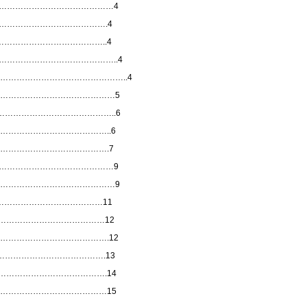
………………………………………4
…………………………………….4
……………………………………..4
………………………………………..4
……………………………………………..4
………………………………………5
…………………………………..6
…………………………………..6
………………………………….7
……………………………………9
…………………………………………9
…………………………………11
…………………………………12
………………………………….12
……………………………….13
………………………………….14
……………………………………15