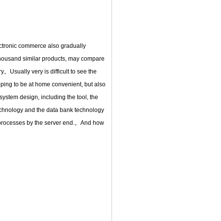
ctronic commerce also gradually
 thousand similar products, may compare
Usually very is difficult to see the
pping to be at home convenient, but also
 system design, including the tool, the
echnology and the data bank technology
n processes by the server end.。And how