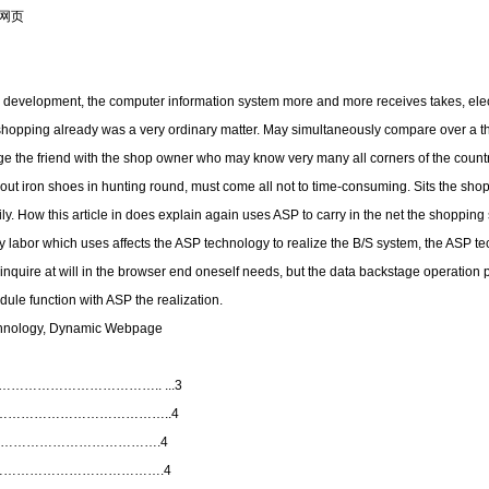
网页
 development, the computer information system more and more receives takes, ele
he shopping already was a very ordinary matter. May simultaneously compare over a
 the friend with the shop owner who may know very many all corners of the country。
 out iron shoes in hunting round, must come all not to time-consuming. Sits the sho
amily. How this article in does explain again uses ASP to carry in the net the shopping
 labor which uses affects the ASP technology to realize the B/S system, the ASP t
inquire at will in the browser end oneself needs, but the data backstage operatio
dule function with ASP the realization.
echnology, Dynamic Webpage
………………………….. ...3
………………………………..4
……………………………….4
………………………………….4