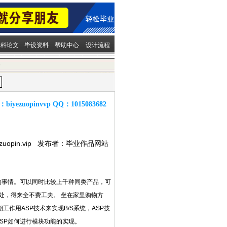
文科论文
毕设资料
帮助中心
设计流程
容
：
biyezuopinvvp
QQ：
1015083682
ezuopin.vip 发布者：毕业作品网站
的事情。可以同时比较上千种同类产品，可
处，得来全不费工夫。 坐在家里购物方
作用ASP技术来实现B/S系统，ASP技
SP如何进行模块功能的实现。