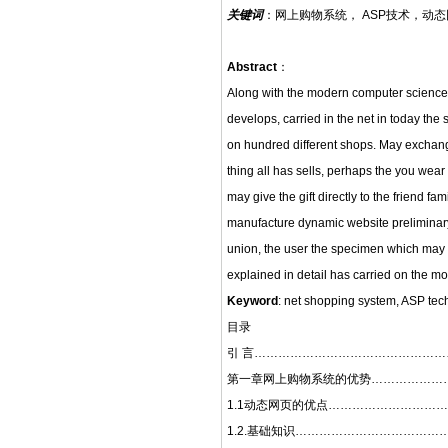
关键词
：网上购物系统， ASP技术，动态
Abstract
：
Along with the modern computer science
develops, carried in the net in today t
on hundred different shops. May exchange
thing all has sells, perhaps the you wear
may give the gift directly to the friend f
manufacture dynamic website preliminary
union, the user the specimen which may 
explained in detail has carried on the mo
Keyword
: net shopping system, ASP t
目录
引 言………………………………………………
第一章网上购物系统的优势…………………
1.1动态网页的优点…………………………
1.2.基础知识………………………………