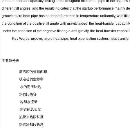
the heat-transfer capability testing to the designed micro heat pipe in the aspects
different tilt angles, and the result indicates that the startup performance mainl
groove micro heat pipe has better performance in temperature uniformity, with litt
the condition of the positive tilt angle with gravity aided, the heat-transfer capabili
under the condition of the negative tilt angle anti-gravity, the heat-transfer capab
Key Words: groove, micro heat pipe, heat pipe testing system, heat-transfer 
主要符号表
蒸汽腔的横截面积
吸液芯的空隙率
水的定压比热
水的比热容
冷却水流量
热管的总长度
热管加热段长度
热管冷却段长度