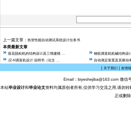
上一篇文章：
热管性能自动测试系统设计任务书
本类最新文章
…
葵花脱粒机的结构设计及三维建模
钢筋调直机机械结构设计
…
JZ-H调直机设计 说明书（论文
自动滴定装置及其驱动单
|
|
关于我们
友情
Email：biyeshejiba@163.com 微信
本站
毕业设计
和
毕业论文
资料均属原创者所有,仅供学习交流之用,请勿转
正或删除