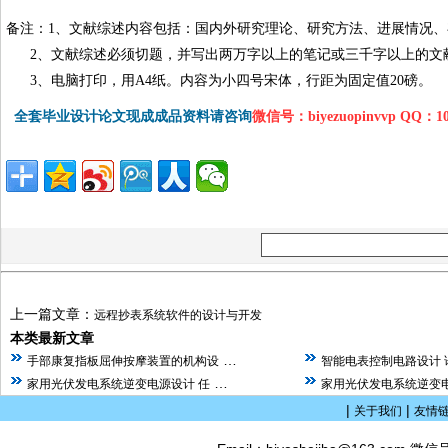
备注：
1
、文献综述内容包括：国内外研究理论、研究方法、进展情况、
2
、文献综述必须切题，并写出两万字以上的笔记或三千字以上的文
3
、电脑打印，用
A4
纸。
内容为小四号宋体，行距为固定值20磅。
全套毕业设计论文现成成品资料请咨询
微信号：biyezuopinvvp QQ：1
上一篇文章：
远程抄表系统软件的设计与开发
本类最新文章
…
手部康复指板屈伸按摩装置的机构设
智能电表控制电路设计 
…
家用光伏发电系统逆变电源设计 任
家用光伏发电系统逆变电
|
|
关于我们
友情