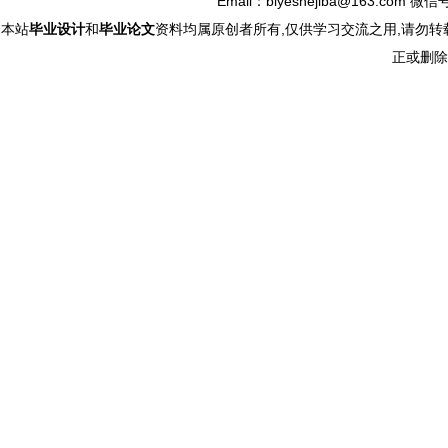
Email：biyeshejiba@163.com 微信
本站
毕业设计
和
毕业论文
资料均属原创者所有,仅供学习交流之用,请勿转
正或删除