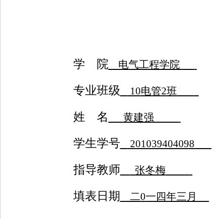
学 院
电气工程学院
专业班级
10
电管
2
班
姓 名
黄建强
学生学号
201039404098
指导教师
张冬梅
填表日期
二
0
一四年三月