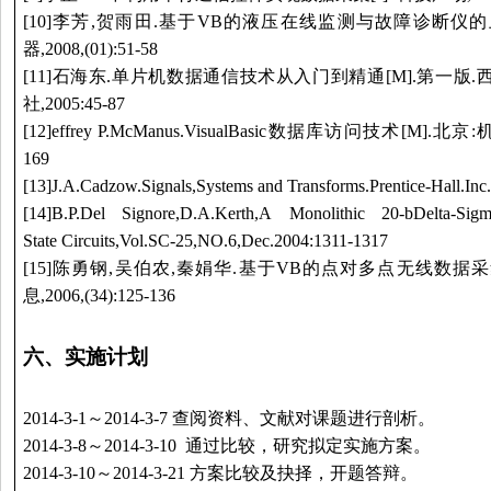
[10]李芳,贺雨田.基于VB的液压在线监测与故障诊断仪的
器,2008,(01):51-58
[11]石海东.单片机数据通信技术从入门到精通[M].第一版
社,2005:45-87
[12]effrey P.McManus.VisualBasic数据库访问技术[M].
169
[13]J.A.Cadzow.Signals,Systems and Transforms.Prentice-Hall.In
[14]B.P.Del Signore,D.A.Kerth,A Monolithic 20-bDelta-Sigm
State Circuits,Vol.SC-25,NO.6,Dec.2004:1311-1317
[15]陈勇钢,吴伯农,秦娟华.基于VB的点对多点无线数据采
息,2006,(34):125-136
六、
实施计划
2014-3-1
～
2014-3-7
查阅资料、文献对课题进行剖析。
2014-3-8
～
2014-3-10
通过比较，研究拟定实施方案。
2014-3-10
～
2014-3-21
方案比较及抉择，开题答辩。