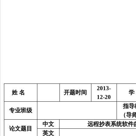
2013-
姓 名
开题时间
学
12-20
指导
专业班级
（导
中文
远程抄表系统软件
论文题目
英文