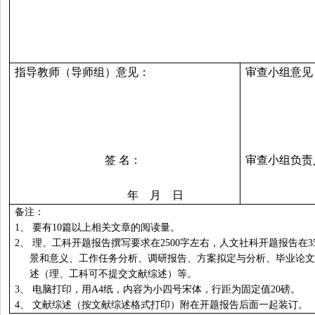
指导教师（导师组）意见：
审查小组意见
签 名：
审查小组负责
年 月 日
备注：
1、
要有
10
篇以上相关文章的阅读量。
2、
理、工科开题报告撰写要求在
2500
字左右，人文社科开题报告在
3
景和意义、工作任务分析、调研报告、方案拟定与分析、毕业论文
述（理、工科可不提交文献综述）等。
3、
电脑打印，
用A4纸，内容为小四号宋体，行距为固定值20磅。
4、
文献综述（按文献综述格式打印）附在开题报告后面一起装订。