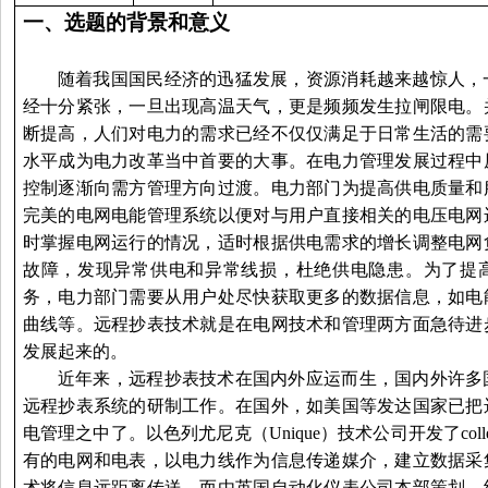
一、
选题的背景和意义
随着我国国民经济的迅猛发展，资源消耗越来越惊人，
经十分紧张，一旦出现高温天气，更是频频发生拉闸限电。
断提高，人们对电力的需求已经不仅仅满足于日常生活的需
水平成为电力改革当中首要的大事。在电力管理发展过程中
控制逐渐向需方管理方向过渡。电力部门为提高供电质量和
完美的电网电能管理系统以便对与用户直接相关的电压电网
时掌握电网运行的情况，适时根据供电需求的增长调整电网
故障，发现异常供电和异常线损，杜绝供电隐患。为了提
务，电力部门需要从用户处尽快获取更多的数据信息，如电
曲线等。
远程
抄表技术就是在电网技术和管理两方面急待进
发展起来的。
近年来，
远程
抄表技术在国内外应运而生，国内外许多
远程
抄表系统的研制工作。在国外，如美国等发达国家已把
电管理之中了。以色列尤尼克（Unique）技术公司开发了coll
有的电网和电表，以电力线作为信息传递媒介，建立数据采
术将信息远距离传送。而由英国自动化仪表公司本部策划，