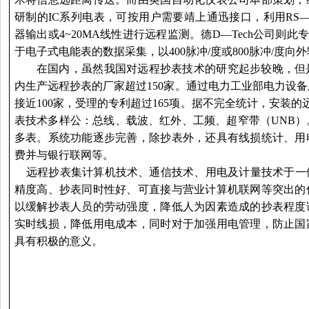
研制的IC系列电表，可按用户需要靖上通迅接口，利用RS—
器输出或4~20MA线性进行远程监测。德D—Tech公司则此
于电子式电能表的数据采集，以400脉冲/度或800脉冲/度向
在国内，虽然我国对
远程
抄表技术的研究起步较晚，但
内生产
远程
抄表的厂家超过150家。通过电力工业部电力设
接近100家，受理的专利超过165项。据不完全统计，安装的
表技术多样公：总线、载波、红外、工频、超窄带（UNB
多表。系统功能逐步完善，除抄表外，还具有线损统计、用
费并与银行联网等。
远程
抄表集计算机技术、通信技术、用电及计量技术于一
精度高、抄表同时性好、可直接与营业计算机联网等突出的
以缓解抄表人员的劳动强度，降低人为因素造成的抄表程度
实时线损，降低用电成本，同时对于加强用电管理，防止国
具有积极的意义。