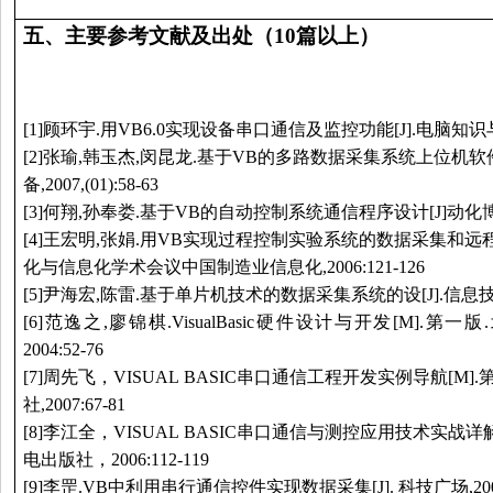
五、
主要参考文献及出处（10篇以上）
[1]顾环宇.用VB6.0实现设备串口通信及监控功能[J].电脑知识与技术,
[2]张瑜,韩玉杰,闵昆龙.基于VB的多路数据采集系统上位机软
备,2007,(01):58-63
[3]何翔,孙奉娄.基于VB的自动控制系统通信程序设计[J]动化博览,200
[4]王宏明,张娟.用VB实现过程控制实验系统的数据采集和远程
化与信息化学术会议中国制造业信息化,2006:121-126
[5]尹海宏,陈雷.基于单片机技术的数据采集系统的设[J].信息技术,200
[6]范逸之,廖锦棋.VisualBasic硬件设计与开发[M].
2004:52-76
[7]周先飞，VISUAL BASIC串口通信工程开发实例导航[M
社,2007:67-81
[8]李江全，VISUAL BASIC串口通信与测控应用技术实战详
电出版社，2006:112-119
[9]李罡.VB中利用串行通信控件实现数据采集[J]. 科技广场,2005,(