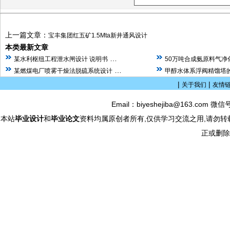
上一篇文章：
宝丰集团红五矿1.5Mta新井通风设计
本类最新文章
…
某水利枢纽工程泄水闸设计 说明书
50万吨合成氨原料气净
…
某燃煤电厂喷雾干燥法脱硫系统设计
甲醇水体系浮阀精馏塔的
|
|
关于我们
友情
Email：biyeshejiba@163.com 微信
本站
毕业设计
和
毕业论文
资料均属原创者所有,仅供学习交流之用,请勿转
正或删除