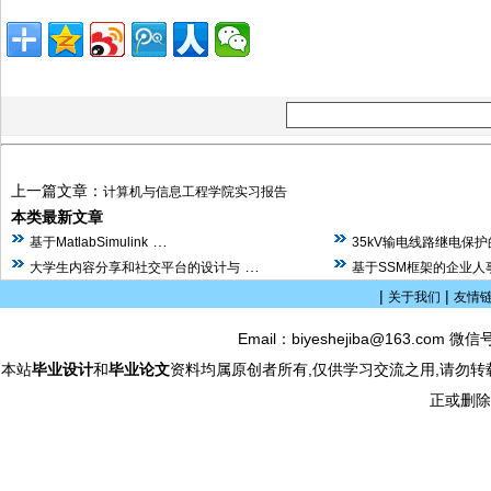
上一篇文章：
计算机与信息工程学院实习报告
本类最新文章
…
基于MatlabSimulink
35kV输电线路继电保
…
大学生内容分享和社交平台的设计与
基于SSM框架的企业人
|
|
关于我们
友情
Email：biyeshejiba@163.com 微信
本站
毕业设计
和
毕业论文
资料均属原创者所有,仅供学习交流之用,请勿转
正或删除