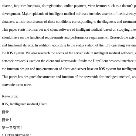
disease, inquiries hospitals, do registration, online payment, view features such as a doctor's 
development. Major epidemic of intelligent medical software includes a series of medical enc
database, which record some of these conditions corresponding to the diagnosis and treatment 
This paper starts from server and client software of intelligent medical, based on studying int
should have on the functional requirements and performance requirements. Research the existin
and functional defects. In addition, according to the status station of the IOS operating system
the IOS system. We also research the needs of the server side in intelligent medical software,
network protocols used on the client and server-side. Study the HttpClient protocol interface 
the function design and implementation of client and server base on IOS system for intelligent
This paper has designed the structure and function of the serverside for intelligent medical, and 
convenience to users.
Keywords:
IOS, Intelligence medical,Client
目录
目录 I
第一章引言 1
1.1 课题研究背景 1