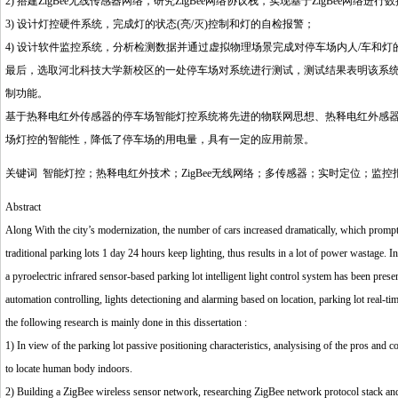
2) 搭建ZigBee无线传感器网络，研究ZigBee网络协议栈，实现基于ZigBee网络进行
3) 设计灯控硬件系统，完成灯的状态(亮/灭)控制和灯的自检报警；
4) 设计软件监控系统，分析检测数据并通过虚拟物理场景完成对停车场内人/车和灯
最后，选取河北科技大学新校区的一处停车场对系统进行测试，测试结果表明该系统
制功能。
基于热释电红外传感器的停车场智能灯控系统将先进的物联网思想、热释电红外感
场灯控的智能性，降低了停车场的用电量，具有一定的应用前景。
关键词 智能灯控；热释电红外技术；ZigBee无线网络；多传感器；实时定位；监控
Abstract
Along With the city’s modernization, the number of cars increased dramatically, which prompts 
traditional parking lots 1 day 24 hours keep lighting, thus results in a lot of power wastage. 
a pyroelectric infrared sensor-based parking lot intelligent light control system has been presen
automation controlling, lights detectioning and alarming based on location, parking lot real-tim
the following research is mainly done in this dissertation :
1) In view of the parking lot passive positioning characteristics, analysising of the pros and
to locate human body indoors.
2) Building a ZigBee wireless sensor network, researching ZigBee network protocol stack an