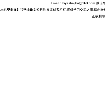
Email：biyeshejiba@163.com 微信
本站
毕业设计
和
毕业论文
资料均属原创者所有,仅供学习交流之用,请勿转
正或删除