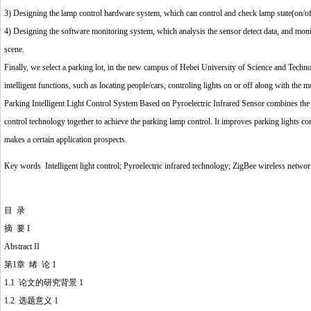
3) Designing the lamp control hardware system, which can control and check lamp state(on/off).
4) Designing the software monitoring system, which analysis the sensor detect data, and monitor
scene.
Finally, we select a parking lot, in the new campus of Hebei University of Science and Technolo
intelligent functions, such as locating people/cars, controling lights on or off along with th
Parking Intelligent Light Control System Based on Pyroelectric Infrared Sensor combines th
control technology together to achieve the parking lamp control. It improves parking lights cont
makes a certain application prospects.
Key words Intelligent light control; Pyroelectric infrared technology; ZigBee wireless networ
目 录
摘 要 I
Abstract II
第1章 绪 论 1
1.1 论文的研究背景 1
1.2 选题意义 1