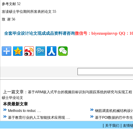
参考文献 52
攻读硕士学位期间所发表的论文 55
致 谢 56
全套毕业设计论文现成成品资料请咨询
微信号：biyezuopinvvp QQ：1
上一篇文章：
基于ARM嵌入式平台的视频目标识别与跟踪系统的研究与实现工程
硕士毕业论文
本类最新文章
…
Methods to reduc
钢筋调直机机械结构设计
…
基于教育行业的人工智能技术应用现
基于POI数据的巴中市
|
|
关于我们
友情