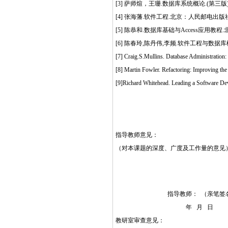
[3] 萨师煊，王珊.数据库系统概论.(第三版
[4] 张海藩.软件工程.北京：人民邮电出版社,
[5] 陈恭和.数据库基础与Access应用教程
[6] 陈春玲,陈丹伟,李频.软件工程与数据
[7] Craig.S.Mullins. Database Admini
[8] Martin Fowler. Refactoring: Impro
[9]Richard Whitehead. Leading a Softwar
指导教师意见：
（对本课题的深度、广度及工作量的意见
指导教师： （亲笔签
年 月 日
教研室审查意见：