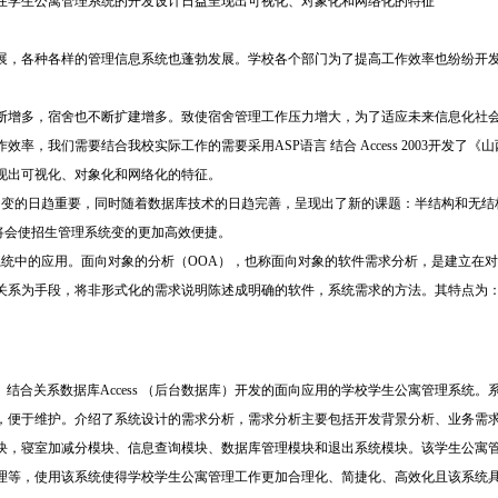
在学生公寓管理系统的开发设计日益呈现出可视化、对象化和网络化的特征
展，各种各样的管理信息系统也蓬勃发展。学校各个部门为了提高工作效率也纷纷开
断增多，宿舍也不断扩建增多。致使宿舍管理工作压力增大，为了适应未来信息化社会
率，我们需要结合我校实际工作的需要采用ASP语言 结合 Access 2003开发了
现出可视化、对象化和网络化的特征。
用变的日趋重要，同时随着数据库技术的日趋完善，呈现出了新的课题：半结构和无结
将会使招生管理系统变的更加高效便捷。
系统中的应用。面向对象的分析（OOA），也称面向对象的软件需求分析，是建立在
关系为手段，将非形式化的需求说明陈述成明确的软件，系统需求的方法。其特点为
）结合关系数据库Access （后台数据库）开发的面向应用的学校学生公寓管理系统
，便于维护。介绍了系统设计的需求分析，需求分析主要包括开发背景分析、业务需
块，寝室加减分模块、信息查询模块、数据库管理模块和退出系统模块。该学生公寓
理等，使用该系统使得学校学生公寓管理工作更加合理化、简捷化、高效化且该系统