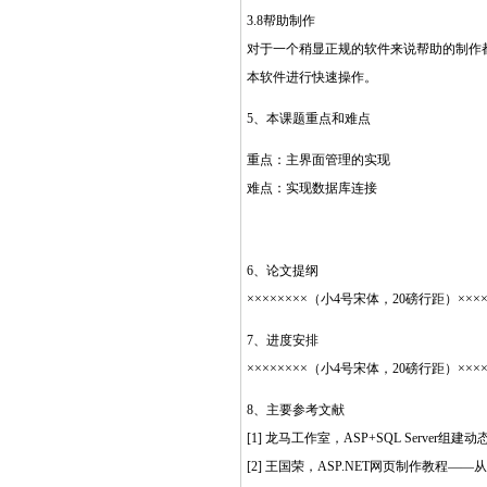
3.8帮助制作
对于一个稍显正规的软件来说帮助的制作都
本软件进行快速操作。
5、本课题重点和难点
重点：主界面管理的实现
难点：实现数据库连接
6、论文提纲
××××××××（小4号宋体，20磅行距）×××××××
7、进度安排
××××××××（小4号宋体，20磅行距）×××××××
8、主要参考文献
[1] 龙马工作室，ASP+SQL Server
[2] 王国荣，ASP.NET网页制作教程—