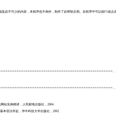
是必不可少的内容，本程序也不例外，制作了此帮助文档。在程序中可以按F1或点击帮助
××××××××××××××××××××××××××××××××××××××××××××××××××××××××××
××××××××××××××××××××××××××××××××××××××××××××××××××××××××××
组建动态网站实例精讲，人民邮电出版社，2004
—从基本语法学起，华中科技大学出版社，2002