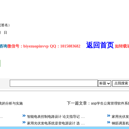
签名）
日
返回首页
咨询
微信号：biyezuopinvvp QQ：1015083682
如转载请注
下一篇文章：
系统的分析与实施
asp学生公寓管理软件
…
…
智能电表控制电路设计 论文指导记
家用光伏发
…
…
家用光伏发电系统逆变电源设计 选
钢筋调直机