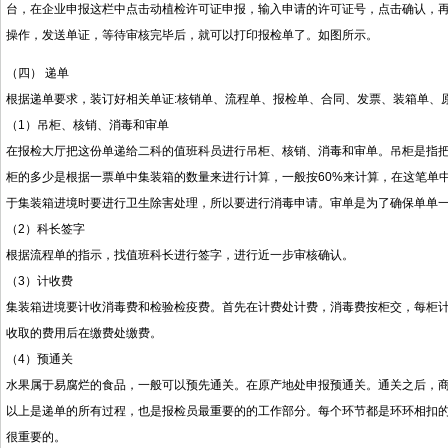
台，在企业申报这栏中点击动植检许可证申报，输入申请的许可证号，点击确认，再输
操作，发送单证，等待审核完毕后，就可以打印报检单了。如图所示。
（四） 递单
根据递单要求，装订好相关单证:核销单、流程单、报检单、合同、发票、装箱单、
（1）吊柜、核销、消毒和审单
在报检大厅把这份单递给二科的值班科员进行吊柜、核销、消毒和审单。吊柜是指把
柜的多少是根据一票单中集装箱的数量来进行计算，一般按60%来计算，在这笔单中集装
于集装箱进境时要进行卫生除害处理，所以要进行消毒申请。审单是为了确保单单
（2）科长签字
根据流程单的指示，找值班科长进行签字，进行近一步审核确认。
（3）计收费
集装箱进境要计收消毒费和检验检疫费。首先在计费处计费，消毒费按柜交，每柜计
收取的费用后在缴费处缴费。
（4）预通关
水果属于易腐烂的食品，一般可以预先通关。在原产地处申报预通关。通关之后，
以上是递单的所有过程，也是报检员最重要的的工作部分。每个环节都是环环相扣
很重要的。