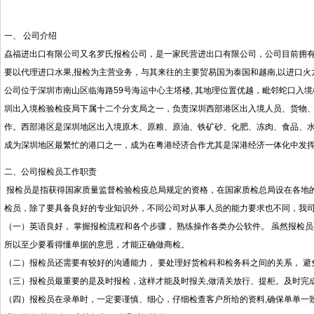
一、 公司介绍
劦福进出口有限公司又名罗氏报检公司，是一家民营进出口有限公司，公司目前拥有从
要以代理进口水果,报检为主营业务，与其来往的主要贸易国为泰国和越南,以进口火
公司位于深圳市南山区临海路59号海运中心主塔楼, 其地理位置优越，毗邻蛇口入
圳出入境检验检疫局下属十二个分支局之一，负责深圳西部港区出入境人员、货物、
作。西部港区是深圳地区出入境原木、原粮、原油、铁矿砂、化肥、冻肉、食品、
成为深圳地区最繁忙的港口之一，成为在粤港经济合作尤其是深港经济一体化中发
二、公司报检员工作职责
报检员是指获得国家质量监督检验检疫总局规定的资格，在国家质检总局设在各地
检员，除了要具备良好的专业知识外，不同公司对从事人员的能力要求也不同，我
（一）英语良好， 掌握报检流程和各个步骤， 熟练操作各类办公软件。 虽然报检
所以至少要看得懂单据的意思，才能正确做商检。
（二）报检员还需要有较好的沟通能力， 要处理好货检科和检务科之间的关系， 
（三）报检员最重要的是及时报检，这样才能及时报关,做清关放行、提柜。及时完
（四）报检员在录单时，一定要谨慎、细心，仔细检查客户所给的资料,确保单单一致