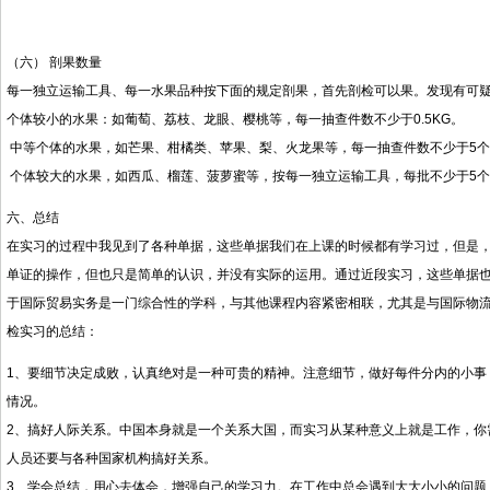
（六） 剖果数量
每一独立运输工具、每一水果品种按下面的规定剖果，首先剖检可以果。发现有可
个体较小的水果：如葡萄、荔枝、龙眼、樱桃等，每一抽查件数不少于0.5KG。
中等个体的水果，如芒果、柑橘类、苹果、梨、火龙果等，每一抽查件数不少于5个
个体较大的水果，如西瓜、榴莲、菠萝蜜等，按每一独立运输工具，每批不少于5个
六、总结
在实习的过程中我见到了各种单据，这些单据我们在上课的时候都有学习过，但是
单证的操作，但也只是简单的认识，并没有实际的运用。通过近段实习，这些单据
于国际贸易实务是一门综合性的学科，与其他课程内容紧密相联，尤其是与国际物
检实习的总结：
1、要细节决定成败，认真绝对是一种可贵的精神。注意细节，做好每件分内的小事
情况。
2、搞好人际关系。中国本身就是一个关系大国，而实习从某种意义上就是工作，你
人员还要与各种国家机构搞好关系。
3、学会总结，用心去体会，增强自己的学习力。在工作中总会遇到大大小小的问题