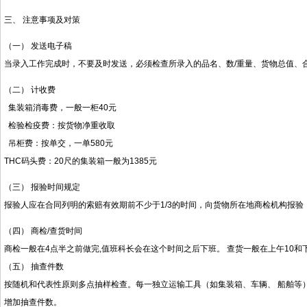
三、 注意事项及对策
（一） 发送电子稿
当录入工作完成时，不要及时发送，必须检查所录入的品名、数/重量、货物总值、
（二） 计收费
集装箱消毒费，一般一柜40元
检验检疫费：按货物净重收取
吊柜费：按单交，一单580元
THC码头费：20尺的集装箱一般为1385元
（三） 报验时间规定
报验人应在合同列明的索赔有效期前不少于1/3的时间，向货物所在地商检机构报
（四） 商检/查货时间
商检一般在4点半之前做完,值班科长会在这个时间之后下班。 查货一般在上午10和
（五） 抽查件数
按随机和代表性原则多点抽样检查。每一独立运输工具（如集装箱、车辆、 船舶等
增加抽查件数。