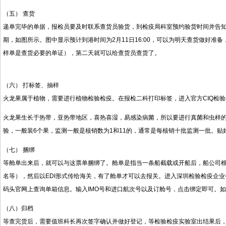
（五） 查货
递单完毕的单据，报检员要及时联系查货员验货，到检疫局科室预约验货时间并告知查货
期，如图所示。图中显示预计到港时间为2月11日16:00，可以为明天查货做好
样单是查货必要的单证），第二天就可以给查货员查货了。
（六） 打标签、抽样
火龙果属于植物，需要进行植物检验检疫。在报检二科打印标签，进入官方CIQ检
火龙果生长于热带，亚热带地区，喜热喜湿，易感染病菌，所以要进行真菌和虫样的
验，一般装6个果，监测一般是核销数为1和11的，通常是每核销十批监测一批。贴
（七） 捆绑
等舱单出来后，就可以与这票单捆绑了。舱单是指当一条船截载或开船后，船公司
名等），然后以EDI形式传给海关，有了舱单才可以去报关。进入深圳检验检疫企
码头官网上查询单箱信息。输入IMO号和进口航次号以及订舱号，点击绑定即可。
（八）归档
等查完货后，需要值班科长再次签字确认并做好登记，等检验检疫实验室出结果后，