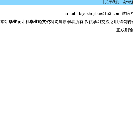
|
|
关于我们
友情
Email：biyeshejiba@163.com 微信
本站
毕业设计
和
毕业论文
资料均属原创者所有,仅供学习交流之用,请勿转
正或删除