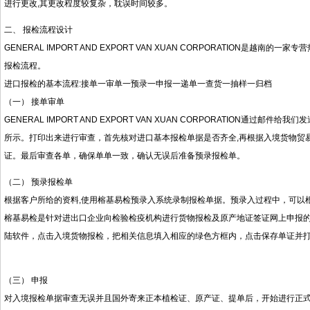
进行更改,其更改程度较复杂，耽误时间较多。
二、 报检流程设计
GENERAL IMPORT AND EXPORT VAN XUAN CORPORATION
报检流程。
进口报检的基本流程:接单一审单一预录一申报一递单一查货一抽样一归档
（一） 接单审单
GENERAL IMPORT AND EXPORT VAN XUAN CORPORATION
所示。打印出来进行审查，首先核对进口基本报检单据是否齐全,再根据入境货物贸易
证。最后审查各单，确保单单一致，确认无误后准备预录报检单。
（二） 预录报检单
根据客户所给的资料,使用榕基易检预录入系统录制报检单据。预录入过程中，可以
榕基易检是针对进出口企业向检验检疫机构进行货物报检及原产地证签证网上申报
陆软件，点击入境货物报检，把相关信息填入相应的绿色方框内，点击保存单证并
（三） 申报
对入境报检单据审查无误并且国外寄来正本植检证、原产证、提单后，开始进行正