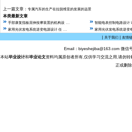
上一篇文章：
专属汽车的生产在拉脱维亚的发展的远景
本类最新文章
…
手部康复指板屈伸按摩装置的机构设
智能电表控制电路设计 
…
家用光伏发电系统逆变电源设计 任
家用光伏发电系统逆变电
|
|
关于我们
友情
Email：biyeshejiba@163.com 微信
本站
毕业设计
和
毕业论文
资料均属原创者所有,仅供学习交流之用,请勿转
正或删除