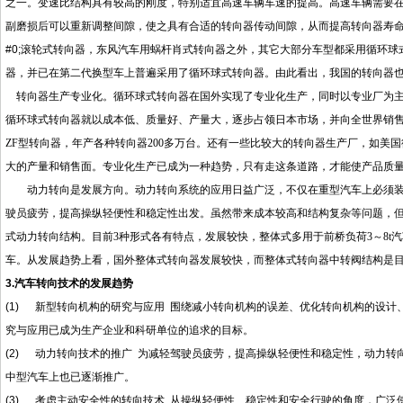
之一。变速比结构具有较高的刚度，特别适宜高速车辆车速的提高。高速车辆需要
副磨损后可以重新调整间隙，使之具有合适的转向器传动间隙，从而提高转向器寿
#0;
滚轮式转向器，东风汽车用蜗杆肖式转向器之外，其它大部分车型都采用循环球
器，并已在第二代换型车上普遍采用了循环球式转向器。由此看出，我国的转向器
转向器生产专业化
。
循环球式转向器在国外实现了专业化生产，同时以专业厂为
循环球式转向器就以成本低、质量好、产量大，逐步占领日本市场，并向全世界销
ZF
型转向器，年产各种转向器
200
多万台。还有一些比较大的转向器生产厂，如美国
大的产量和销售面。专业化生产已成为一种趋势，只有走这条道路，才能使产品质
动力转向是发展方向
。
动力转向系统的应用日益广泛，不仅在重型汽车上必须
驶员疲劳，提高操纵轻便性和稳定性出发。虽然带来成本较高和结构复杂等问题，
式动力转向结构。目前
3
种形式各有特点，发展较快，整体式多用于前桥负荷
3
～
8t
汽
车。从发展趋势上看，国外整体式转向器发展较快，而整体式转向器中转阀结构是
3.汽车转向技术的发展趋势
(1)
新型转向机构的研究与应用
围绕减小转向机构的误差、优化转向机构的设计
究与应用已成为生产企业和科研单位的追求的目标。
(2)
动力转向技术的推广
为减轻驾驶员疲劳，提高操纵轻便性和稳定性，动力转
中型汽车上也已逐渐推广。
(3)
考虑主动安全性的转向技术
从操纵轻便性、稳定性和安全行驶的角度，广泛