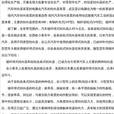
合理化生产线，尽量实现大批量专业化生产。对零部件生产，特别是转向器的生产
汽车转向器装置的电脑化汽车的转向器装置，必定是以电脑化为唯一的发展途
现代汽车转向装置的发展趋势
现代汽车转向装置的使用动态随着汽车工业的迅
度来看，主要的转向器类型有
4
种：有蜗杆肖式
(WP
型
)
、蜗杆滚轮式
(WR
型
)
、循环
据了解，在世界范围内，汽车循环球式转向器占
45
％左右，齿条齿轮式转向器
器一直在稳步发展。在西欧小客车中，齿条齿轮式转向器有很大的发展。日本汽车
汽车，采用不同类型转向器，在公共汽车中使用的循环球式转向器，已由
60
年代的
6
型货车大都采用循环球式转向器，但齿条齿轮式转向器也有所发展。微型货车用循
出以下结论：
循环球式转向器和齿轮齿条式转向器，已成为当今世界汽车上主要的两种转向器
在小客车上发展转向器的观点各异，美国和日本重点发展循环球式转向器，比率
达
95
％。
由于齿轮齿条式转向器的种种优点，在小型车上的应用
(
包括小客车、小型货车
循环球式转向器的特点是：效率高，操纵轻便，有一条平滑的操纵力特性曲线。
号；逆效率高、回位好，与液压助力装置的动作配合得好。可以实现变速比的特性
望中间位置附近速比小，以提高灵敏性。大角度转向位置转向阻力大，但使用次数
比，应用正日益广泛。通过大量钢球的滚动接触来传递转向力，具有较大的强度和