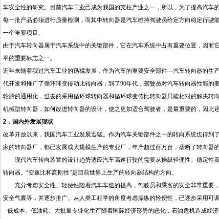
车安全性的研究。目前汽车工业己成为我国的支柱产业之一，所以，为了提高汽车
每一批产品必须进行质量检测，而其中转向器是汽车维持驾驶员给定方向稳定行驶
一个重要项目。
由于汽车转向器属于汽车系统中的关键部件，它在汽车系统中占有重要位置，因而
平的重要标志之一。
近年来随着我过汽车工业的迅猛发展，作为汽车的重要安全部件
—汽车转向器的生
代开发和推广了循环球变传动比转向器，到了
90
年代，驾驶员对汽车转向器性能的
轮胎的通用化，过去的采用循环球转向器和循环球变传比转向器只能相对的解决转
机械型转向器，如何改进转向器的设计，使之更加适合驾驶者，是最重要的，因此
2．国内外发展现状
改革开放以来，我国汽车工业发展迅猛。作为汽车关键部件之一的转向系统也得到
家的转向器厂，都已发展成大规模生产的专业厂，年产超过百万台，垄断了转向器
现代汽车转向装置的设计趋势适应汽车高速行驶的需要从操纵轻便性、稳定性及
转向器。
“
变速比和高刚性
”
是目前世界上生产的转向器结构的方向。
充分考虑安全性、轻便性随着汽车车速的提高，驾驶员和乘客的安全非常重要，
安全气囊等，并逐步推广。从人类工程学的角度考虑操纵的轻便性，已逐步采用可
低成本、低油耗、大批量专业化生产随着国际经济形势的恶化，石油危机造成经济