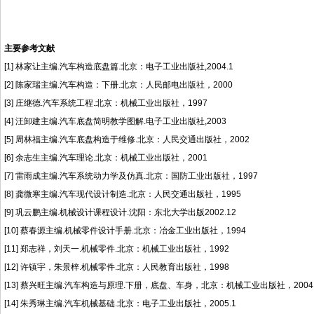
主要参考文献
[1] 林家让主编.汽车构造底盘篇.北京：电子工业出版社,2004.1
[2]
陈家瑞主编
.汽车构造：下册.北京：人民邮电出版社，2000
[3]
庄继德
.汽车系统工程.北京：机械工业出版社，1997
[4] 汪卸建主编.汽车底盘简明教学图解.电子工业出版社,2003
[5]
周林福主编
.汽车底盘构造于维修.北京：人民交通出版社，2002
[6]
余志生主编
.汽车理论.北京：机械工业出版社，2001
[7] 雷雨成主编.汽车系统动力学及仿真.北京：国防工业出版社，1997
[8] 龚微寒主编.汽车现代设计制造.北京：人民交通出版社，1995
[9] 巩云鹏主编.机械设计课程设计.沈阳：东北大学出版2002.12
[10] 蔡春源主编.机械零件设计手册.北京：冶金工业出版社，1994
[11] 郑志祥，刘天一.机械零件.北京：机械工业出版社，1992
[12] 许镇宇，朱景梓.机械零件.北京：人民教育出版社，1998
[13] 蔡兴旺主编.汽车构造与原理.下册，底盘、车身，北京：机械工业出版社，2004.
[14] 朱秀琳主编.汽车机械基础.北京：电子工业出版社，2005.1