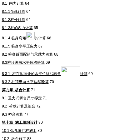
8.1
内力计算
64
8.1.1
荷载计算
64
8.1.2
桩长计算
64
8.1.3
桩的内力计算
65
8.1.4
桩身弯矩
的计算
66
8.1.5
桩身水平压应力
67
8.2
桩身截面配筋与承载力验算
68
8.3
桩顶纵向水平位移验算
69
8.3.1
桩在地面处的水平位移和转角
计算
69
8.3.2
桩顶纵向水平位移验算
70
第九章
桥台计算
71
9.1
重力式桥台尺寸拟定
71
9.2
荷载计算及组合
72
9.3
桥台验算
77
第十章
施工组织设计
80
10.1
钻孔灌注桩施工
80
10.2
墩台施工
83