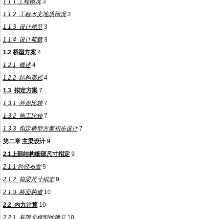
1.1.1
工程概况
3
1.1.2
工程水文地质情况
3
1.1.3
设计规范
3
1.1.4
设计荷载
3
1.2
桥型方案
4
1.2.1
概述
4
1.2.2
结构形式
4
1.3
拟定
方案
7
1.3.1
外形比较
7
1.3.2
施工比较
7
1.3.3
拟定桥型方案初步设计
7
第二章
主梁设计
9
2.1
上部结构细部尺寸拟定
9
2.1.1
跨径布置
9
2.1.2
箱梁尺寸拟定
9
2.1.3
桥面构造
10
2.2
内力计算
10
2.2.1
有限元模型的建立
10