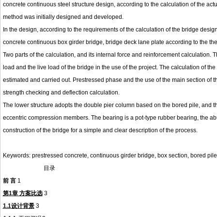
concrete continuous steel structure design, according to the calculation of the act
method was initially designed and developed.
In the design, according to the requirements of the calculation of the bridge design
concrete continuous box girder bridge, bridge deck lane plate according to the the
Two parts of the calculation, and its internal force and reinforcement calculation. 
load and the live load of the bridge in the use of the project. The calculation of t
estimated and carried out. Prestressed phase and the use of the main section of th
strength checking and deflection calculation.
The lower structure adopts the double pier column based on the bored pile, and the
eccentric compression members. The bearing is a pot-type rubber bearing, the abutm
construction of the bridge for a simple and clear description of the process.
Keywords: prestressed concrete, continuous girder bridge, box section, bored pile,
目录
前
言
1
第
1
章
方案比选
3
1.1
设计
背景
3