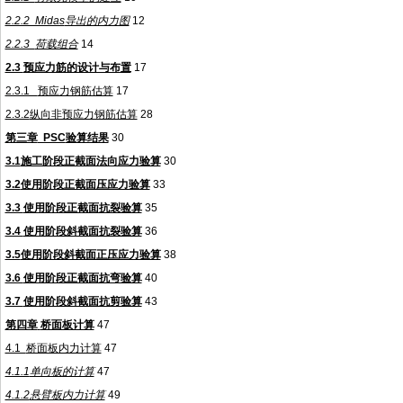
2.2.2 Midas
导出的内力图
12
2.2.3
荷载组合
14
2.3
预应力筋的设计与布置
17
2.3.1
预应力钢筋估算
17
2.3.2
纵向非预应力钢筋估算
28
第三章
PSC
验算结果
30
3.1
施工阶段正截面法向应力验算
30
3.2
使用阶段正截面压应力验算
33
3.3
使用阶段正截面抗裂验算
35
3.4
使用阶段斜截面抗裂验算
36
3.5
使用阶段斜截面正压应力验算
38
3.6
使用阶段正截面抗弯验算
40
3.7
使用阶段斜截面抗剪验算
43
第四章
桥面板计算
47
4.1
桥面板内力计算
47
4.1.1
单向板的计算
47
4.1.2
悬臂板内力计算
49