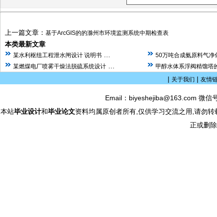
上一篇文章：
基于ArcGIS的的滁州市环境监测系统中期检查表
本类最新文章
…
某水利枢纽工程泄水闸设计 说明书
50万吨合成氨原料气净
…
某燃煤电厂喷雾干燥法脱硫系统设计
甲醇水体系浮阀精馏塔的
|
|
关于我们
友情
Email：biyeshejiba@163.com 微信
本站
毕业设计
和
毕业论文
资料均属原创者所有,仅供学习交流之用,请勿转
正或删除