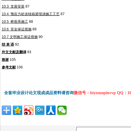
10.3
支座安装
87
10.4
预应力
砼连续箱梁现浇施工工艺
87
10.5
桥面系施工
88
10.6
安全保证措施
89
10.7
文明施工保证措施
90
结
束
语
92
外文文献及翻译
93
致谢
105
参考文献
106
全套毕业设计论文现成成品资料请咨询
微信号：biyezuopinvvp QQ：1