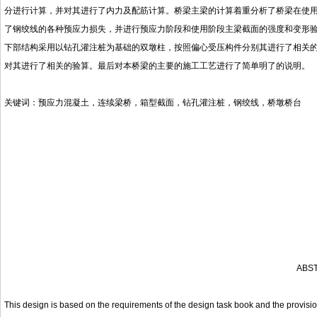
分进行计算，并对其进行了内力及配筋计算。桥梁主梁的计算着重分析了桥梁在使
了钢绞线的各种预应力损失，并进行预应力阶段和使用阶段主梁截面的强度和变形
下部结构采用以钻孔灌注桩为基础的双墩柱，按照偏心受压构件分别其进行了相关
对其进行了相关的验算。最后对本桥梁的主要的施工工艺进行了简单明了的说明。
关键词
：
预应力混凝土，连续梁桥，箱型截面，钻孔灌注桩，钢绞线，桥墩桥台
ABS
This design is based on the requirements of the design task book and the provisi