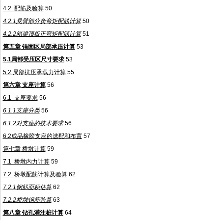
4.2
配筋及验算
50
4.2.1
悬臂部分负弯矩配筋计算
50
4.2.2
箱梁顶板正弯矩配筋计算
51
第五章
锚固区局部承压计算
53
5.1
局部受压区尺寸要求
53
5.2
局部抗压承载力计算
55
第六章
支座计算
56
6.1
支座要求
56
6.1.1
支座分类
56
6.1.2
对支座的技术要求
56
6.2
成品橡胶支座的选配和布置
57
第七章
桥墩计算
59
7.1
桥墩内力计算
59
7.2
桥墩配筋计算及验算
62
7.2.1
钢筋面积估算
62
7.2.2
桥墩钢筋验算
63
第八章
钻孔灌注桩计算
64