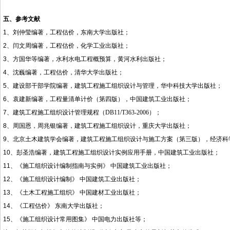
五、参考文献
1
、刘仲莹编著，工程估价，东南大学出版社；
2
、闫文周编著，工程估价，化学工业出版社；
3
、方国华等编著，水利水电工程概预算，黄河水利出版社；
4
、沈巍编著，工程估价，清华大学出版社；
5
、建设部干部学院编著，建筑工程施工组织设计与管理，华中科技大学出版社；
6
、袁建新编著，工程量清单计价（第四版），中国建筑工业出版社；
7
、建筑工程施工组织设计管理规程（
DB11/T363-2006
）；
8
、周国恩，周兆银编著，建筑工程施工组织设计，重庆大学出版社；
9
、北京土木建筑学会编著，建筑工程施工组织设计与施工方案（第三版），经济科
10
、彭圣浩编著，建筑工程施工组织设计实例应用手册，中国建筑工业出版社；
11
、《施工组织设计编制指南与实例》 中国建筑工业出版社；
12
、《施工组织设计编制》 中国建筑工业出版社；
13
、《土木工程施工组织》 中国建材工业出版社；
14
、《工程估价》 东南大学出版社；
15
、《施工组织设计常用图集》 中国电力出版社等；