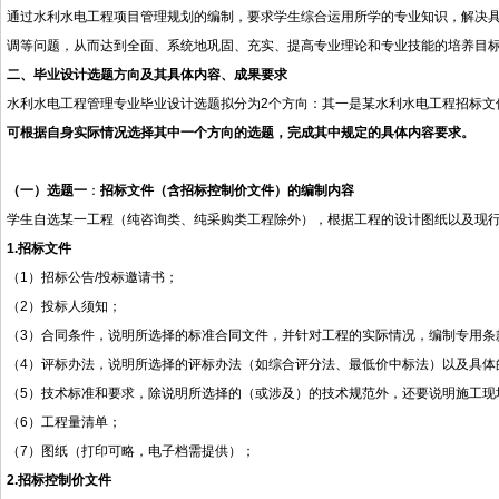
通过水利水电工程项目管理规划的编制，要求学生综合运用所学的专业知识，解决
调等问题，
从而达到全面、系统地巩固、充实、提高专业理论和专业技能的培养目
二、毕业设计选题方向及其具体内容、成果要求
水利水电工程管理专业毕业设计选题拟分为
2
个方向：其一是某水利水电工程招标文
可根据自身实际情况选择其中一个方向的选题，完成其中规定的具体内容要求。
（一）
选题一
：
招标文件（含招标控制价文件）的编制内容
学生
自选某一工程
（纯咨询类、纯采购类工程除外）
，
根据工程的设计图纸以及现
1.招标文件
（
1）招标公告/投标邀请书；
（
2
）投标人须知；
（
3
）合同条件，说明所选择的标准合同文件，并针对工程的实际情况，编制专用条
（
4
）评标办法，
说明所选择的评标办法（如综合评分法、最低价中标法）以及具体
（
5
）技术标准和要求，
除说明所选择的（或涉及）的技术规范外，还要说明施工现
（
6
）工程量清单；
（
7
）图纸（打印可略，
电子档需提供
）；
2.招标控制价文件