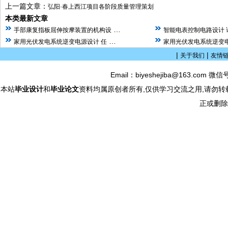
上一篇文章：
弘阳·春上西江项目各阶段质量管理策划
本类最新文章
…
手部康复指板屈伸按摩装置的机构设
智能电表控制电路设计 
…
家用光伏发电系统逆变电源设计 任
家用光伏发电系统逆变电
|
|
关于我们
友情
Email：biyeshejiba@163.com 微信
本站
毕业设计
和
毕业论文
资料均属原创者所有,仅供学习交流之用,请勿转
正或删除