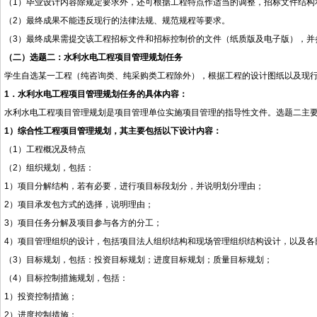
（
1
）
毕业设计
内容除规定要求外，还可根据工程特点作适当的调整，招标文件结构
（
2
）
最终成果不能违反现行的法律法规、规范规程等要求。
（
3）最终成果需提交该工程招标文件和招标控制价的文件（纸质版及电子版），
并
（二）选题二：水利水电工程项目管理规划任务
学生
自选某一工程
（纯咨询类、纯采购类工程除外）
，
根据工程的设计图纸以及现
1
．水利水电工程项目管理规划任务的具体内容：
水利水电工程项目管理规划是项目管理单位实施项目管理的指导性文件。选题二主
1）综合性工程项目管理规划，其主要包括以下设计内容：
（
1）工程概况及特点
（
2）组织规划，包括：
1）项目分解结构，若有必要，进行项目标段划分，并说明划分理由；
2）项目承发包方式的选择，说明理由；
3）项目任务分解及项目参与各方的分工；
4）项目管理组织的设计，包括项目法人组织结构和现场管理组织结构设计，以及各
（
3）目标规划，包括：投资目标规划；进度目标规划；质量目标规划；
（
4）目标控制措施规划，包括：
1）投资控制措施；
2）进度控制措施；