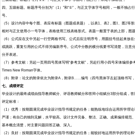
四、五级标题。标题序号分别为
“（1
）
”
和
“①”
，与正文字体字号相同，一般不独占行
号。
（
5
）设计内容
中每个图、表应有标题（图题或表题），以表
1
、表
2
，图
1
、图
2
等形
相对与正文使用小一号字体，表格使用三线表格形式
。表题一般置于表的上部，图
（
6
）
公式应在文中另起一行空两格书写。公式后应注明序号，用圆括号括起来放在
或跳跃，重复引用的公式不得另编新序号。公式中分数的横分线要书写清楚，注意
分开表述。
（
7
）
参考文献：另起一页用四号黑体写明
“
参考文
献
”
，另起行用小四号宋体编排参
Times New Roman
字体。
（
8
）
附录：论文的附录依次为附录
A
，附录
B
……
编号（四号黑体字左起顶格书写
七、成绩评定
毕业设计的最终成绩由指导教师赋分、评语教师赋分和答辩小组赋分
3
部分组成，答
评定标准：
（
1
）优秀：按期圆满完成毕业设计指导书规定的任务；能熟练地综合运用所学理论
严谨；有自己的独到见解，水平较高。设计文件完备、整洁、正确。成果编排规范
基本概念清楚，对主要问题回答正确、深入。
（
2
）良好：按期圆满完成毕业设计指导书规定的任务；能较好地运用所学的理论和