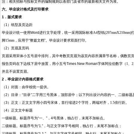
注：相关招标与投标文件的编制规则以各部门及省市的最新相关文件为准。
六、毕业设计格式及打印要求
1
．
版式要求
（
1
）
纸型及页边距
毕业
设计
统一使用
Word
进行文字处理，统一采用国际标准
A4
型纸
(297mmX210mm)
脚
15mm
，应用于
“
整篇文档
”
。
毕业设计
要求双面打印。
（
2
）
页眉及页码
页眉采用宋体小五号居中排列，其中奇数页页眉为该页内容所属章节名称，偶数页
报告
页码在下边线下居中放置，用小五号
Times New Roman
字体阿拉伯数字（
1
、
2.
并且不设置页眉。
2
．毕业设计内容格式要求
（
1
）封面：由学校统一提供。
（
2
）目录：“目录”二字用三号黑体，顶部居中；以下列出设计内容的一、二级标题
（
3
）
正文：正文文字用小四号宋体，首行缩进
2
个字符，两端对齐，
1.5
倍行距。
（
4
）
正文文中标题
一级标题。标题序号为
“
一、
”
，
4
号黑体，独占行，末尾不加标点。
二级标题。标题序号为
“1.”
，与正文字体字号相同，独占行，末尾不加标点；
三级标题。标题序号为
“1.1.”
，与正文字体字号相同，独占行，末尾不加标点；