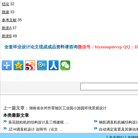
结论
32
致谢
33
参考文献
35
附录
A
37
附录
B
49
全套毕业设计论文现成成品资料请咨询
微信号：biyezuopinvvp QQ：1
上一篇文章：
湖南省永州市零陵区工业园小游园环境景观设计
本类最新文章
…
葵花脱粒机的结构设计及三维建模
钢筋调直机机械结构设计
…
JZ-H调直机设计 说明书（论文
自动滴定装置及其驱动单
|
|
关于我们
友情