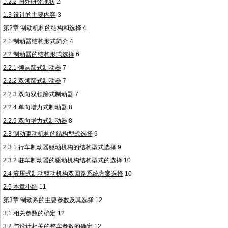
1.2.2
国外研究现状
2
1.3
设计的主要内容
3
第
2
章 制动机构的结构和选择
4
2.1
制动器结构形式简介
4
2.2
制动器的结构形式选择
6
2.2.1
领从蹄式制动器
7
2.2.2
双领蹄式制动器
7
2.2.3
双向双领蹄式制动器
7
2.2.4
单向增力式制动器
8
2.2.5
双向增力式制动器
8
2.3
制动驱动机构的结构型式选择
9
2.3.1
行车制动器驱动机构的结构型式选择
9
2.3.2
驻车制动器的驱动机构结构型式的选择
10
2.4
液压式制动驱动机构双回路系统方案选择
10
2.5
本章小结
11
第
3
章 制动系的主要参数及其选择
12
3.1
相关参数的确定
12
3.2
与设计相关的整车参数的确定
12