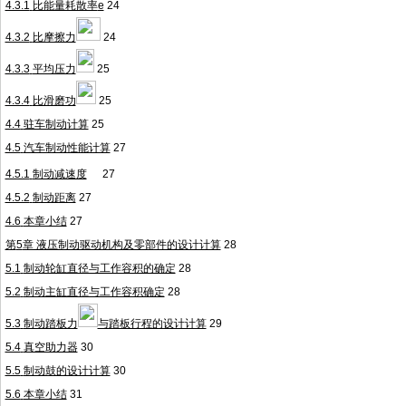
4.3.1
比能量耗散率
e
24
4.3.2
比摩擦力
24
4.3.3
平均压力
25
4.3.4
比滑磨功
25
4.4
驻车制动计算
25
4.5
汽车制动性能计算
27
4.5.1
制动减速度
27
4.5.2
制动距离
27
4.6
本章小结
27
第
5
章 液压制动驱动机构及零部件的设计计算
28
5.1
制动轮缸直径与工作容积的确定
28
5.2
制动主缸直径与工作容积确定
28
5.3
制动踏板力
与踏板行程的设计计算
29
5.4
真空助力器
30
5.5
制动鼓的设计计算
30
5.6
本章小结
31