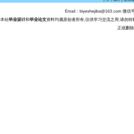
Email：biyeshejiba@163.com 微信
本站
毕业设计
和
毕业论文
资料均属原创者所有,仅供学习交流之用,请勿转
正或删除