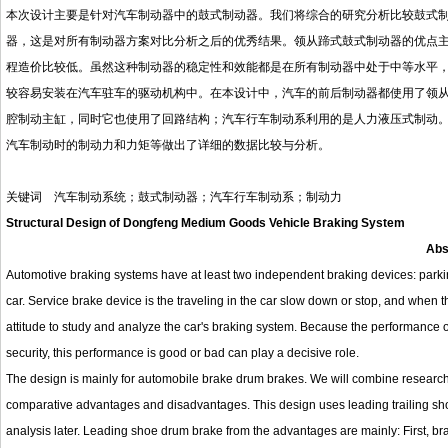
本次设计主要是针对汽车制动器中的鼓式制动器。我们将综合的研究分析比较鼓式
器，这是对所有制动器方案对比分析之后的优秀结果。领从蹄式鼓式制动器的优点
程造价比较低。虽然这种制动器的稳定性和效能都是在所有制动器中处于中等水平
较容易安装在汽车驻车的驱动机构中。在本设计中，汽车的前后制动器都使用了领
腔制动主缸，同时它也使用了回路结构；汽车行车制动系利用的是人力液压式制动
汽车制动时的制动力和力矩等做出了详细的数据比较与分析。
关键词
汽车制动系统；鼓式制动器；汽车行车制动系；制动力
Structural Design of Dongfeng
M
edium
G
oods
V
ehicle
B
raking
S
ystem
Abs
Automotive braking systems have at least two independent braking devices: parkin
car. Service brake device is the traveling in the car slow down or stop, and when
attitude to study and analyze the car's braking system. Because the performance o
security, this performance is good or bad can play a decisive role.
The design is mainly for automobile brake drum brakes. We will combine research and
comparative advantages and disadvantages. This design uses leading trailing shoe
analysis later. Leading shoe drum brake from the advantages are mainly: First, bra