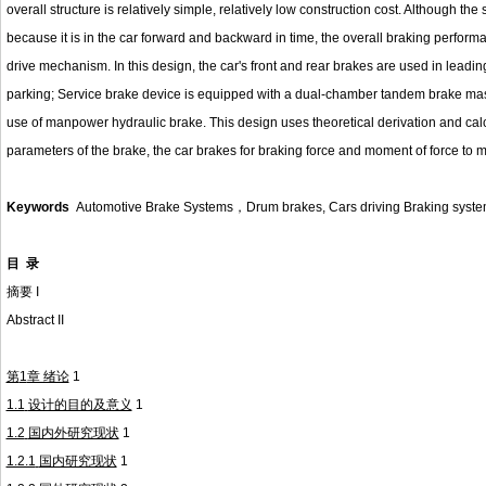
overall structure is relatively simple, relatively low construction cost. Although the 
because it is in the car forward and backward in time, the overall braking performan
drive mechanism. In this design, the car's front and rear brakes are used in lead
parking; Service brake device is equipped with a dual-chamber tandem brake master
use of manpower hydraulic brake. This design uses theoretical derivation and cal
parameters of the brake, the car brakes for braking force and moment of force to 
Keywords
Automotive Brake Systems
，
Drum brakes, Cars driving Braking syste
目
录
摘要
I
Abstract II
第
1
章 绪论
1
1.1
设计的目的及意义
1
1.2
国内外研究现状
1
1.2.1
国内研究现状
1