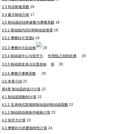
3.3
同步附着系数
16
3.4
最大制动力矩
17
3.5
制动器的结构参数与摩擦系数
18
3.5.1
制动鼓内径
D
和制动鼓厚度
18
3.5.2
摩擦衬片宽度
b
19
3.5.3
摩擦衬片起始角
19
3.5.4
制动器中心与张开力
作用线之间的距离
20
3.5.5
制动蹄支承点位置坐标
和
20
3.5.6
摩擦片摩擦系数
20
3.6
本章小结
21
第
4
章 制动器的设计计算
22
4.1
制动器因数的计算
22
4.1.1
支承销式双领蹄制动器的制动器因数
22
4.1.2
制动蹄自锁条件检验计算
23
4.2
张开力计算
23
4.3
摩擦衬片的磨损特性计算
24