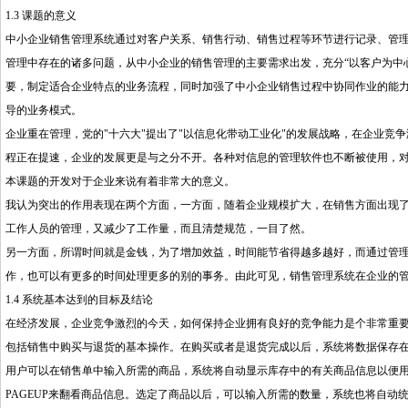
1.3 课题的意义
中小企业销售管理系统通过对客户关系、销售行动、销售过程等环节进行记录、管
管理中存在的诸多问题，从中小企业的销售管理的主要需求出发，充分“以客户为中
要，制定适合企业特点的业务流程，同时加强了中小企业销售过程中协同作业的能
导的业务模式。
企业重在管理，党的"十六大"提出了"以信息化带动工业化"的发展战略，在企业竞
程正在提速，企业的发展更是与之分不开。各种对信息的管理软件也不断被使用，
本课题的开发对于企业来说有着非常大的意义。
我认为突出的作用表现在两个方面，一方面，随着企业规模扩大，在销售方面出现
工作人员的管理，又减少了工作量，而且清楚规范，一目了然。
另一方面，所谓时间就是金钱，为了增加效益，时间能节省得越多越好，而通过管
作，也可以有更多的时间处理更多的别的事务。由此可见，销售管理系统在企业的
1.4 系统基本达到的目标及结论
在经济发展，企业竞争激烈的今天，如何保持企业拥有良好的竞争能力是个非常重
包括销售中购买与退货的基本操作。在购买或者是退货完成以后，系统将数据保存
用户可以在销售单中输入所需的商品，系统将自动显示库存中的有关商品信息以便用户
PAGEUP来翻看商品信息。选定了商品以后，可以输入所需的数量，系统也将自动