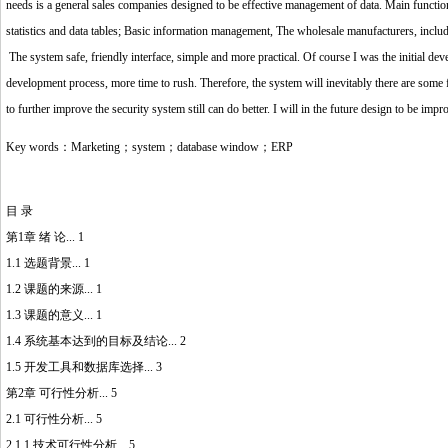
needs is a general sales companies designed to be effective management of data. Main function
statistics and data tables; Basic information management, The wholesale manufacturers, includi
The system safe, friendly interface, simple and more practical. Of course I was the initial d
development process, more time to rush. Therefore, the system will inevitably there are some 
to further improve the security system still can do better. I will in the future design to be impr
Key words：Marketing；system；database window；ERP
目 录
第1章 绪 论... 1
1.1 选题背景... 1
1.2 课题的来源... 1
1.3 课题的意义... 1
1.4 系统基本达到的目标及结论... 2
1.5 开发工具和数据库选择... 3
第2章 可行性分析... 5
2.1 可行性分析... 5
2.1.1 技术可行性分析... 5