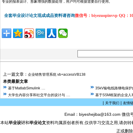
专业的报表设计、形象增强的数据处理，用户均可根据需要自行使用。
全套毕业设计论文现成成品资料请咨询
微信号：biyezuopinvvp QQ：1
上一篇文章：
企业销售管理系统 vb+accessVB138
本类最新文章
…
基于MatlabSimulink
35kV输电线路继电保
…
大学生内容分享和社交平台的设计与
基于SSM框架的企业人
|
|
关于我们
友情
Email：biyeshejiba@163.com 微信
本站
毕业设计
和
毕业论文
资料均属原创者所有,仅供学习交流之用,请勿转
正或删除