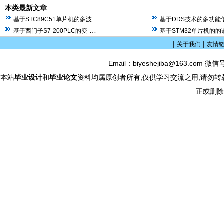
本类最新文章
…
基于STC89C51单片机的多波
基于DDS技术的多功能
…
基于西门子S7-200PLC的变
基于STM32单片机的
|
|
关于我们
友情
Email：biyeshejiba@163.com 微信
本站
毕业设计
和
毕业论文
资料均属原创者所有,仅供学习交流之用,请勿转
正或删除