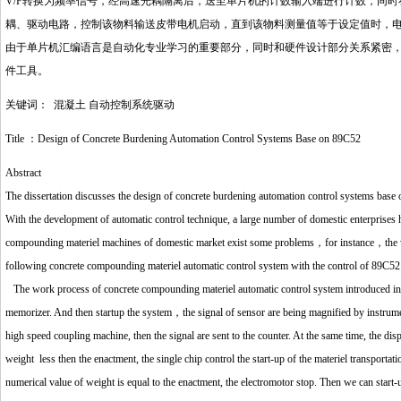
V/F转换为频率信号，经高速光耦隔离后，送至单片机的计数输入端进行计数，同
耦、驱动电路，控制该物料输送皮带电机启动，直到该物料测量值等于设定值时，
由于单片机汇编语言是自动化专业学习的重要部分，同时和硬件设计部分关系紧密，所以
件工具。
关键词： 混凝土 自动控制系统驱动
Title ：Design of Concrete Burdening Automation Control Systems Base on 89C52
Abstract
The dissertation discusses the design of concrete burdening automation control systems base
With the development of automatic control technique, a large number of domestic enterpris
compounding materiel machines of domestic market exist some problems，for instance，the w
following concrete compounding materiel automatic control system with the control of 89C52
The work process of concrete compounding materiel automatic control system introduced in thi
memorizer. And then startup the system，the signal of sensor are being magnified by instrumen
high speed coupling machine, then the signal are sent to the counter. At the same time, the d
weight less then the enactment, the single chip control the start-up of the materiel transporta
numerical value of weight is equal to the enactment, the electromotor stop. Then we can start-u