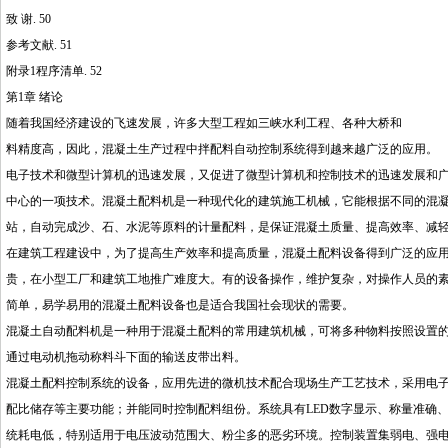
致 谢. 50
参考文献. 51
附录1程序清单. 52
第1章 绪论
随着我国经济建设的飞速发展，许多大型工程如三峡水利工程、各种大桥和 
料精度高，因此，混凝土生产过程中拌配料自动控制系统得到越来越广泛的应用。
电子技术和微型计算机的迅速发展，又促进了微型计算机和控制技术的迅速发展和
中心的一项技术。混凝土配料机是一种现代化的建筑施工机械，它能根据不同的混
站，自动完成沙、石、水泥等原料的计量配料，是保证混凝土质量、提高效率、减
在建筑工程建设中，为了提高生产效率和提高质量，混凝土配料设备得到广泛的应
贵，在小型工厂和建筑工地推广难度大。有的设备操作，维护复杂，对操作人员的
简单，易学易用的混凝土配料设备也是适合我国社会现状的需要。
混凝土自动配料机是一种用于混凝土配料的常用建筑机械，可将多种物料按照设置
通过电动机拖动称料斗下面的输送皮带出料。
混凝土配料控制系统的设备，应用先进的微机技术配合现场生产工艺技术，采用电
配比储存等主要功能；并能同时控制配料组份。系统具有LED数字显示、称量准确
统耗电低，特别适用于电压波动范围大、粉尘多的恶劣环境。控制装置集弱电、强