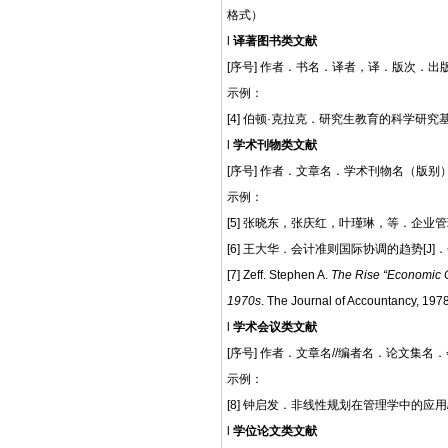
格式）
l
译著图书类文献
[序号] 作者
．
书名
．译者，译．版次．出
示例：
[4] 伯顿·克拉克．研究生教育的科学研究基
l
学术刊物类文献
[序号] 作者
．文章
名
．学术刊物名（版别
示例：
[5] 张晓东，张庆红，叶瑾琳，等．企业管
[6] 王大华．会计准则国际协调的趋势[J]
．
[7] Zeff. Stephen A.
The Rise “Economic C
1970s
. The Journal of Accountancy, 19
l
学术会议类文献
[序号] 作者
．文章
名
//
编者名．论文集名．
示例：
[8] 钟启发．非线性规划在管理学中的应用//
l
学位论文类文献