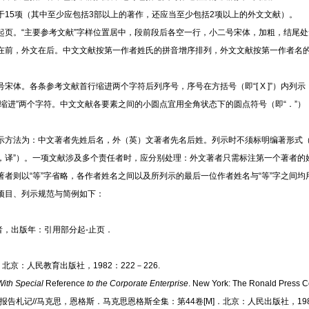
于
15项（其中至少应包括3部以上的著作，还应当至少包括2项以上的外文文献）。
起页。
“主要参考文献”字样位置居中，段前段后各空一行，小二号宋体，加粗，结尾
在前，外文在后。中文文献按第一作者姓氏的拼音增序排列，外文文献按第一作者名
号宋体。各条参考文献首行缩进两个字符后列序号，序号在方括号（即
“[ X ]”）
缩进”两个字符。中文文献各要素之间的小圆点宜用全角状态下的圆点符号（即“．”
。
示方法为：中文著者先姓后名，外（英）文著者先名后姓。列示时不须标明编著形式
，译”）。一项文献涉及多个责任者时，应分别处理：外文著者只需标注第一个著者的姓名，
者则以“等”字省略，各作者姓名之间以及所列示的最后一位作者姓名与“等”字之间均用
项目、列示规范与简例如下：
者，出版年
：引用部分起
-止
页．
．
北京：人民教育出版社，
1982
：
222－226.
With Special
Reference
to the Corporate Enterprise
. New York: The Ronald Press 
报告札记//马克思，恩格斯．马克思恩格斯全集：第44卷[M]
．北京：人民出版社，
1