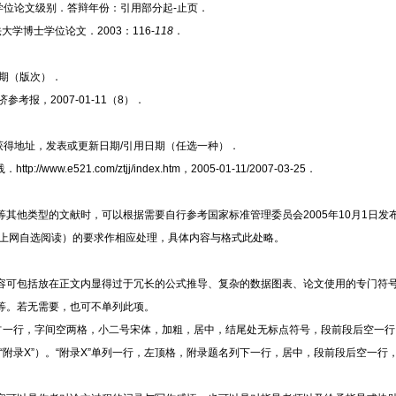
及学位论文级别．答辩年份：引用部分起-
止页．
法大学博士学位论文．
2003：116-
118
．
期（版次）．
济参考报，
2007-01-11（8）．
可获得地址，发表或更新日期/引用日期（任选一种）．
www.e521.com/ztjj/index.htm，2005-01-11/2007-03-25．
等其他类型的文献时，可以根据需要自行参考国家标准管理委员会
2005年10月1
05，可上网自选阅读）的要求作相应处理，具体内容与格式此处略。
容可包括放在正文内显得过于冗长的公式推导、复杂的数据图表、论文使用的专门符
等。若无需要，也可不单列此项。
样占一行，字间空两格，小二号宋体，加粗，居中，结尾处无标点符号，段前段后空一
、“附录X”）。“附录X”单列一行，左顶格，附录题名列下一行，居中，段前段后空一行