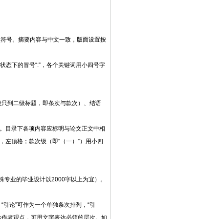
点符号。摘要内容与中文一致，版面设置按
状态下的冒号
“:”，各个关键词用小四号字
般只到二级标题，即条次与款次）、结语
号。目录下各项内容应标明与论文正文中相
，左顶格；款次级（即“（一）”）用小四
和特殊专业的毕业设计以2000字以上为宜）。
。
“引论”可作为一个单独条次排列，“引
达作者观点，可用文字表达必须的层次。如