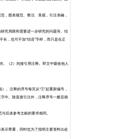
规范，图表规范、整洁、美观，引注准确，
的研究局限和需要进一步研究的问题等。结
不长，也可不加“结语”字样，而只是在正
待。（2）间接引用注释。即文中吸收他人
功能）。注释的序号每页从“①”起重新编号，
文字中。除直接引注外，注释序号一般宜插
范与后述参考文献的要求相同。
果表示尊重，同时也为了指明主要资料出处