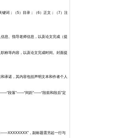
关键词；（5）目录；（6）正文；（7）注
人信息、指导老师信息，以及论文完成（提
及职称等内容，以及论文完成时间。封面提
述和承诺，其内容包括声明文本和作者个人
—“段落”——“间距”——“段前和段后”定
——XXXXXXXX”，副标题需另起一行与