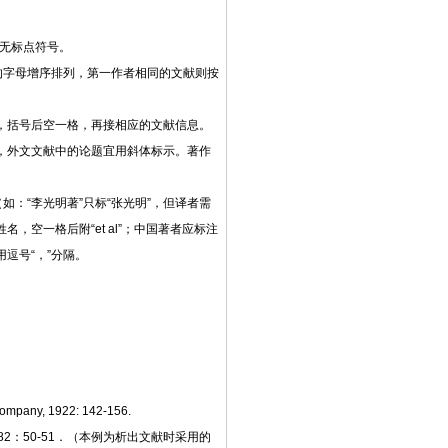
处无标点符号。
的字母增序排列，第一作者相同的文献则按
内列示，括号后空一格，再接相应的文献信息。
），外文文献中的论题宜用斜体标示。著作
（如：
“李光明著”只标“张光明”，但译者需
空一格后附“et al”；中国著者应标注
逗号“，”分隔。
Company, 1922: 142-156.
982：50-51．（本例为析出文献时采用的