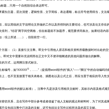
为标题，只用一个自然段综合表达即可。
求紧扣主题，层次清楚，逻辑性强，文字简练，表达通顺，标点符号使用得当，文法
结，应以简练的文字说明论文所做的工作以及所得到的主要结论，也可涉及论文存在
次排列，
“结语”两字间空两格，但在标题前不加题序，规范要求同条次。如果结语内容
如：综上所述……），但段前空一行。
个方面：（
1）直接引文注释。即文中引用他人原话和相关资料所载数据时对出处的交
释。即对文中需要补充说明而在正文中又不便详细阐述的其他问题所做出的解释。
注的方式，运用脚注形式标注。
①
上标编号，如
“XXXXX
，
……”（提倡用word软件的“插入”——“脚注”中的自动编码
目上，也不宜直接置于相关表格名、插图名以及公式之后，而应当置于相应的导入性
通用
word软件的默认标准）。注释中凡是涉及引用相关文献时，其标示内容及格式规
有密切关系，且在写作中部分参考或者借鉴了他人文献的观点和材料时，为了对其成
围不仅包括注释中已涉及的文献，还可包括论文写作过程所涉及的其它文献。