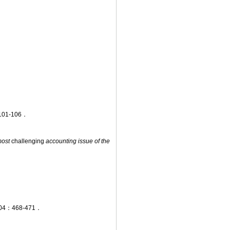
01-106．
most
challenging
accounting issue of the
：468-471．