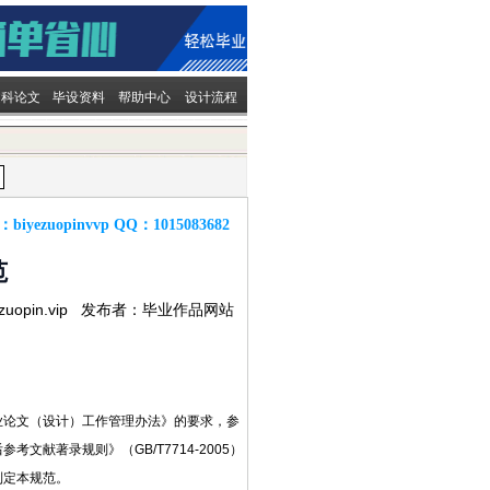
文科论文
毕设资料
帮助中心
设计流程
：
biyezuopinvvp
QQ：
1015083682
范
ezuopin.vip 发布者：毕业作品网站
业论文（设计）工作管理办法》的要求，参
后参考文献著录规则》（GB/T7714-2005）
制定本规范。