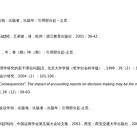
版地：
出版者，出版年
：引用部分起－止
页
．
础[M]
．王承绪，译．杭州：浙江教育出版社，
2001：38-42．
），年，卷（期）
/年（期）：引用部分起-止
页
．
理学研究的若干理论问题[J]
．北京大学学报（哲学社会科学版），
1999，35（2）：1
会计研究，
2004（2）：101-106．
onsequences”: The impact of accounting reports on decision making may be the 
78, 28（12）: 56-63.
会议年份．出版地：
出版者，出版年
：引用部分起
-止
页
．
赵玮[A]
．中国运筹学会第五届大会论文集．
2003．西安：西安交通大学出版社，2004