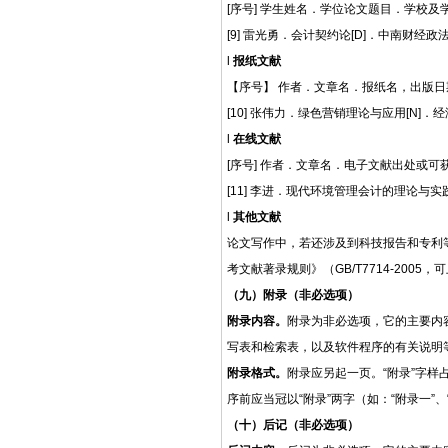
[序号] 学生姓名．学位论文题目．学校
[9] 雷光勇．会计契约论[D]
．中南财经政
l
报纸文献
【序号】
作者
．文章
名
．报纸名，出版日
[10] 张伟力．绿色营销理论与应用[N]
．经
l
在线文献
[序号] 作者．文章名．电子文献出处或
[11] 李进．现代环境管理会计的理论与实践．http://
l
其他文献
论文写作中，若还涉及到科技报告和专利
考文献著录规则》（GB/T7714-20
（九）附录（非必选项）
附录内容。
附录为非必选项，它的主要内
写表和检索表，以及软件程序的有关说明
附录格式。
附录应另起一页。
“附录”字
序前应当冠以“附录”两字（如：“附录一”
（十）后记（非必选项）