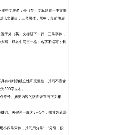
下接中文署名；外（英）文标题置于中文署
冠以论文题目，三号黑体，居中，段前段后
名置于外（英）文标题下一行，三号字体，
母大写，双名中间空一格；名字不缩写；斜
要具有相对的独立性和完整性，其间不应含
般为
300字左右。
标点符号。摘要内容的版面设置与正文相
关键词。关键词一般为
3～5个，按其外延层
词用小四号宋体，其间用分号“；”分隔，段