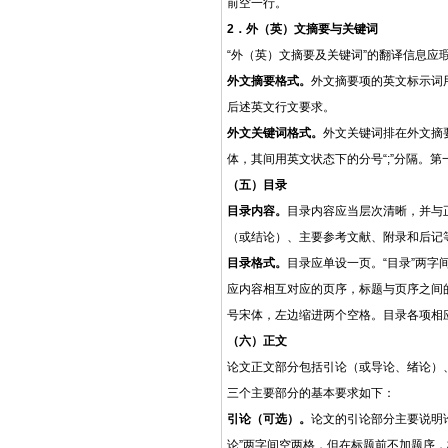
前空一行。
2．外（英）文摘要与关键词
“外（英）文摘要及关键词”的翻译信息应瑕
外文摘要格式。
外文摘要项的英文标示词
后述英文行文要求。
外文关键词格式。
外文关键词排在外文摘
体，其间用英文状态下的分号“;”分隔。
（五）目录
目录内容。
目录内容应当层次清晰，并与
（或结论）、主要参考文献、附录和后记
目录格式。
目录应单设一页。
“目录”两
应内容相互对应的页序，标题与页序之间的
号宋体，左边缩进两个空格。目录各项相
（六）正文
论文正文部分包括引论
（或导论、绪论）
三个主要部分的基本要求如下：
引论（可选）。
论文的引论部分主要说明
论”两字间空两格，但在标题前不加题序