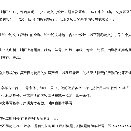
）封面；（2）作者声明；（3）论文（设计）题目及署名；（4）中外（英）文摘要及
必选项）；（10）后记（非必选项）。以上各项目的基本内容与要求如下：
生毕业论文（设计）的全称、毕业论文标题（含毕业设计，以下简称论文）、学生个
生个人印制。封面上有题目、姓名、学号、班级、年级、专业、院系、指导教师姓名
列整齐、美观。
论文形成的知识产权与使用的知识产权，以及可能产生的相应法律责任所做的公开表
”字样占一行，二号宋体，加粗，居中，段前段后各空一行（提倡用word软件下“格式”—
处无标点符号。作者声明的内容由学校统一拟定，四号宋体。
中文手写签字，声明方才有效。时间也要求手写。
与完成时间接
“作者声明”页后单设一页。
般不得超过
20个汉字，题目过长时可加设副标题，副标题前加破折号，即“XXXXXXXX