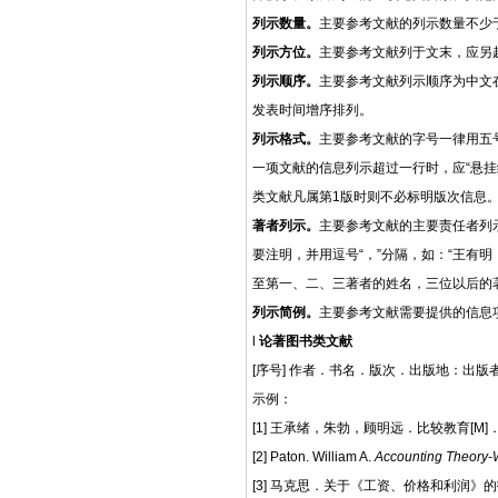
列示数量。
主要参考文献的列示数量不少
列示方位。
主要参考文献列于文末，应另
列示顺序。
主要参考文献列示顺序为中文
发表时间增序排列。
列示格式。
主要参考文献的字号一律用五
一项文献的信息列示超过一行时，应“悬挂
类文献凡属第1版时则不必标明版次信息
著者列示。
主要参考文献的主要责任者列
要注明，并用逗号“，”分隔，如：“王有明
至第一、二、三著者的姓名，三位以后的著
列示简例。
主要参考文献需要提供的信息
l
论著图书类文献
[序号] 作者．书名．
版次
．
出版地：
出版
示例：
[1]
王承绪，朱勃，顾明远
．
比较教育
[M]
[2] Paton. William A.
Accounting Theory-
[3] 马克思．关于《工资、价格和利润》的