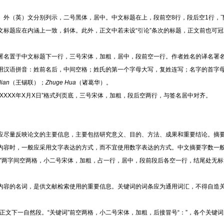
、外（英）文分别列示，二号黑体，居中。中文标题在上，段前空
8行，段后空1行，
文标题应在内涵上一致，斜体。此外，正文中若未设“引论”条次的标题，正文前也可
署名置于中文标题下一行，三号宋体，加粗，居中，段前空一行。作者姓名的译名署
用汉语拼音：姓前名后，中间空格；姓氏的第一个字母大写，复姓连写；名字的首字
lian
（王锡联）；
Zhuge Hua
（诸葛华）。
“XXXX年X月X日”格式列页底，三号宋体，加粗，段后空两行，与签名居中对齐。
应尽量反映论文的主要信息，主要包括研究意义、目的、方法、成果和重要结论。摘
内容时，一般应采用文字表达的方式，而不宜使用数字表达的方式。中文摘要字数一
要”两字间空两格，小二号宋体，加粗，占一行，居中，段前段后各空一行，结尾处无
内容的名词，是供文献检索使用的重要信息。关键词的词条应为通用词汇，不得自造
要”正文下一自然段。“关键词”前空两格，小二号宋体，加粗，后接冒号“：”，各个关键