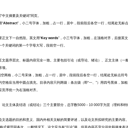
“中文摘要及关键词”同页。
用
“
Abstract
”，小
二号字体，
加粗，
占一行，居中，段前段后各空一行，结尾处无标
要正文下一自然段。英文用
“
Key words
”
，小
三号字体，
加粗，左顶格对齐
，后接英文
第一个关键词的第一个字母大写，段前空一行。
正文题序层次、标题内容完全一致。主要包括引论
（或导论、绪论）
、正文主体（一
等项。
字间空两格，小二号宋体，加粗，占一行，居中，段前段后各空一行，结尾处无标点符
空格应当用中圆点填充。目录内容只列两级：条次级（即“一、”）用四号黑体，加粗
应页序统一为右顶格对齐。
、论文主体及结语（或结论）三个主要部分，总字数
5000－10 000字为宜（理科
论文选题的目的和意义、国内外相关文献的简要评述，以及论文所拟研究的主要内容
，格式规范同条次。一般情况下，论文应当有“引论”项，但其内容不宜分设款和项来表