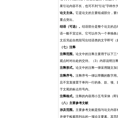
果引论内容不长，也可不列“引论”字样作
论文主体。
它是论文的主要组成部分，要
重点突出。
结语（可选）。
结语部分是整个论文的总
语一般不宜过长。它可以作为一个单独条
文后另起自然段写出结语类的文字即可（
（七）注释
注释范围。
论文中的注释主要用于以下三
观点时对出处的交待。（3）内容说明注
注释形式。
论文中的注释一律采用随文加
注释序号。
注释序号一律以带圈的数字用
且不宜直接置于单列一行的条、款、项、
于文尾的标点符号内。
注释格式。
注释的内容用小五号宋体（即
（八）主要参考文献
涉及范围。
主要参考文献是指与论文内容
并便于检索而列出的一项论文要素。其范