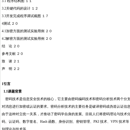
3.1 程序结构图 １１
3.2关键
代码
的设计 １２
3.3开发完成程序调试截图 １７
4测试 ２０
4.1加密方面的测试实验用例 ２０
4.2解密方面的测试实验用例 ２０
结 论 ２０
参考文献 ２０
致 谢 ２１
声 明 ２２
1引言
1.1课题背景
密码技术是信息安全技术的核心，它主要由密码编码技术和密码分析技术两个分支
对消息进行加密或认证的要求。密码分析技术的主要任务是破译密码或伪造认证信
由于这种对立统一关系，才推动了密码学自身的发展。目前人们将密码理论与技术
码、认证码、数字签名、Hash 函数、身份识别、密钥管理、PKI 技术、VPN 
别理论与技术等。