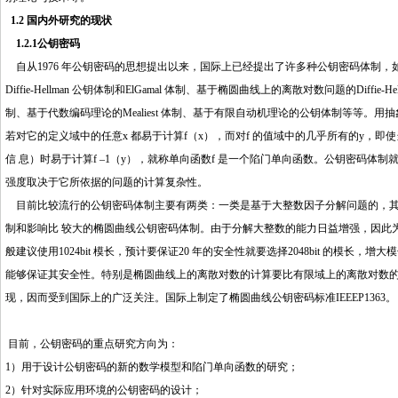
1.2 国内外研究的现状
1.2.1公钥密码
http://www.16sheji8.cn/
自从1976 年公钥密码的思想提出以来，国际上已经提出了许多种公钥密码体制，如基
Diffie-Hellman 公钥体制和ElGamal 体制、基于椭圆曲线上的离散对数问题的Diffie-Hell
制、基于代数编码理论的Mealiest 体制、基于有限自动机理论的公钥体制等等。
若对它的定义域中的
任意
x 都易于计算f（x），而对f 的值域中的几乎所有的y，即
信 息）时易于计算f –1（y），就称单向函数f 是一个陷门单向函数。公钥密码
强度取决于它所依据的问题的计算复杂性。
目前比较流行的公钥密码体制主要有两类：一类是基于大整数因子分解问题的，其中最典
制和影响比 较大的椭圆曲线公钥密码体制。由于分解大整数的能力日益增强，因此为保证R
般建议使用1024bit 模长，预计要保证20 年的安全性就要选择2048bit 的模长
能够保证其安全性。特别是椭圆曲线上的离散对数的计算要比有限域上的离散对数的计算
现，因而受到国际上的广泛关注。国际上制定了椭圆曲线公钥密码标准IEEEP1363。
目前，公钥密码的重点研究方向为：
1）用于设计公钥密码的新的数学模型和陷门单向函数的研究；
2）针对实际应用环境的公钥密码的设计；
http://www.16sheji8.cn/