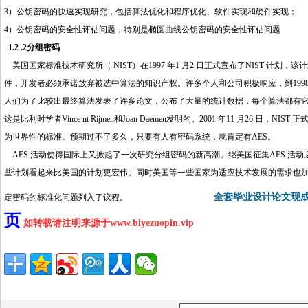
3）公钥密码的快速实现研究，包括算法优化和程序优化、软件实现和硬件实现；
4）公钥密码的安全性评估问题，特别是椭圆曲线公钥密码的安全性评估问题
1.2 .2分组密码
美国国家标准技术研究所（ NIST）在1997 年1 月2 日正式宣布了NIST 计
件，开发者必须承诺放弃被选中算法的知识产权。许多个人和公司积极响应，到1998 年8 月2
人们为了比较出最终算法发表了许多论文，公布了大量的统计数据，每个算法都有它的优点和弱点
这是比利时学者Vince nt Rijmen和Joan Daemen发明的。2001 年11 月26 日，
为世界性的标准。预期过不了多久，只要有人有密码系统，就肯定有AES。
AES 活动使得国际上又掀起了一次研究分组密码的新高潮。继美国征集AES 活动之
些计划看起来比美国的计划更宏伟。同时美国等一些国家为适应技术发展的需求也加快了其他
全套毕业设计论文现成
定密码的标准化问题列入了议程。
http://www.16sheji8.cn/
页
如转载请注明来源于www.biyezuopin.vip