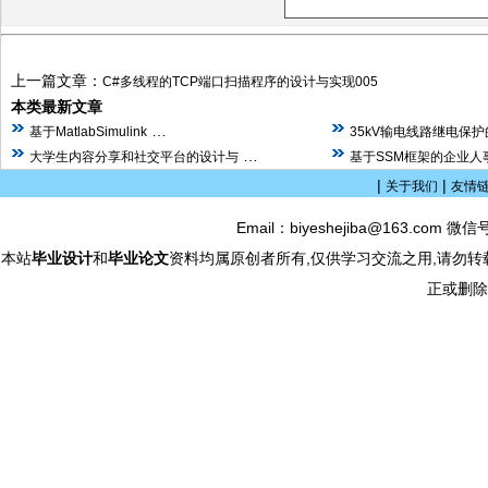
上一篇文章：
C#多线程的TCP端口扫描程序的设计与实现005
本类最新文章
…
基于MatlabSimulink
35kV输电线路继电保
…
大学生内容分享和社交平台的设计与
基于SSM框架的企业人
|
|
关于我们
友情
Email：biyeshejiba@163.com 微信
本站
毕业设计
和
毕业论文
资料均属原创者所有,仅供学习交流之用,请勿转
正或删除