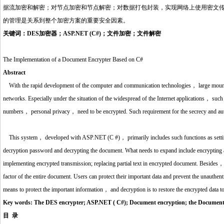
据流加密和解密；对节点加密和节点解密；对数据打包封装，实现网络上使用密文
的管理是关系到整个加密方案的重要安全因素。
关键词：DES加密器；ASP.NET (C#)；文件加密；文件解密
The Implementation of a Document Encrypter Based on C#
Abstract
With the rapid development of the computer and communication technologies， large mount of
networks. Especially under the situation of the widespread of the Internet applications，
numbers， personal privacy， need to be encrypted. Such requirement for the secrecy and auth
http://www.16sheji8.cn/
This system， developed with ASP.NET (C #)， primarily includes such functions as settin
decryption password and decrypting the document. What needs to expand include encrypting an
implementing encrypted transmission; replacing partial text in encrypted document. Besides， 
factor of the entire document. Users can protect their important data and prevent the unauthent
means to protect the important information， and decryption is to restore the encrypted data to
Key words: The DES encrypter; ASP.NET ( C#); Document encryption; the Document
目 录