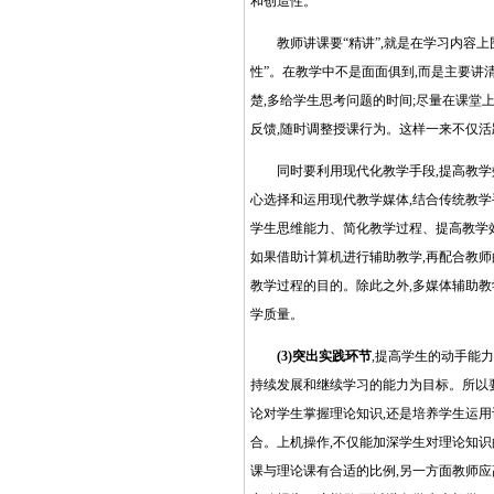
和创造性。
教师讲课要“精讲”,就是在学习内容上围
性”。在教学中不是面面俱到,而是主要讲
楚,多给学生思考问题的时间;尽量在课堂
反馈,随时调整授课行为。这样一来不仅活
同时要利用现代化教学手段,提高教学效
心选择和运用现代教学媒体,结合传统教学
学生思维能力、简化教学过程、提高教学效
如果借助计算机进行辅助教学,再配合教师
教学过程的目的。除此之外,多媒体辅助教
学质量
。
(3)突出实践环节
,提高学生的动手能
持续发展和继续学习的能力为目标。所以
论对学生掌握理论知识,还是培养学生运用
合。上机操作,不仅能加深学生对理论知识
课与理论课有合适的比例,另一方面教师应