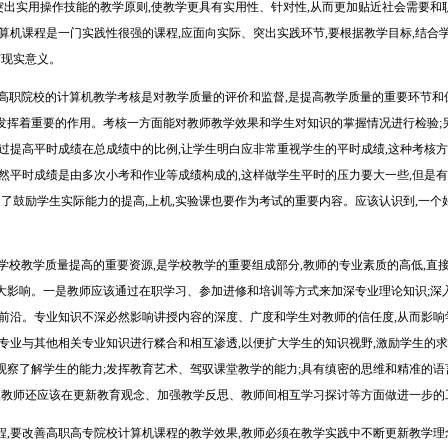
重点突出实用操作技能的教学原则,使教学更具有实用性、针对性,从而更加贴近社会需要
算机课程是一门实践性很强的课程,应面向实际、突出实践环节,要根据教学目标,结合
有现实意义。
职院校的计算机教学考核是对教学质量的评价和监督,是提高教学质量的重要环节和
发挥着重要的作用。考核一方面能对教师教学效果和学生对知识的掌握情况进行检验;
过提高平时成绩在总成绩中的比例,让学生明白应非常重视学生的平时成绩,这种考核方
然平时成绩是由多次小考和作业等成绩构成的,这样做学生平时的压力要大一些,但是有
为了鼓励学生实际能力的提高,上机,实验课也要作为考试的重要内容。应该认识到,一
学校教学质量提高的重要资源,是学校教学的重要组成部分,教师的专业素质的高低,直
大影响。一是教师应该通过在职学习、参加进修和培训等方式来加深专业理论知识;深
术前沿。专业知识不深必然影响讲授内容的深度、广度和学生对教师的信任度,从而影
专业与其他相关专业知识进行糅合和相互渗透,以便扩大学生的知识视野,激励学生的求
察了解学生的能力;发挥教育艺术、驾驭课堂教学的能力;具有缜密的思维和精准的语
后,教师还应该在更新教育观念、加强教学反思、教师间相互学习探讨等方面做进一步的
要改善高职高专院校计算机课程的教学效果,教师必须在教学实践中不断更新教学理念