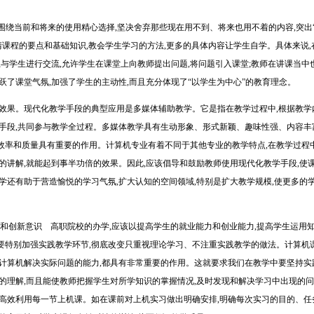
绕当前和将来的使用精心选择,坚决舍弃那些现在用不到、将来也用不着的内容,突出“
清课程的要点和基础知识,教会学生学习的方法,更多的具体内容让学生自学。具体来说,
上与学生进行交流,允许学生在课堂上向教师提出问题,将问题引入课堂;教师在讲课当中
跃了课堂气氛,加强了学生的主动性,而且充分体现了“以学生为中心”的教育理念。
http:
果。现代化教学手段的典型应用是多媒体辅助教学。它是指在教学过程中,根据教学
手段,共同参与教学全过程。多媒体教学具有生动形象、形式新颖、趣味性强、内容丰
率和质量具有重要的作用。计算机专业有着不同于其他专业的教学特点,在教学过程中
的讲解,就能起到事半功倍的效果。因此,应该倡导和鼓励教师使用现代化教学手段,使
学还有助于营造愉悦的学习气氛,扩大认知的空间领域,特别是扩大教学规模,使更多的
力和创新意识 高职院校的办学,应该以提高学生的就业能力和创业能力,提高学生运用
要特别加强实践教学环节,彻底改变只重视理论学习、不注重实践教学的做法。计算机
计算机解决实际问题的能力,都具有非常重要的作用。这就要求我们在教学中要坚持实
的理解,而且能使教师把握学生对所学知识的掌握情况,及时发现和解决学习中出现的问
高效利用每一节上机课。如在课前对上机实习做出明确安排,明确每次实习的目的、任