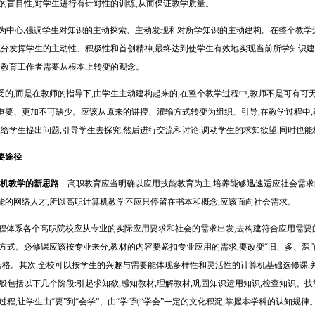
的盲目性,对学生进行有针对性的训练,从而保证教学质量。
中心,强调学生对知识的主动探索、主动发现和对所学知识的主动建构。在整个教学
充分发挥学生的主动性、积极性和首创精神,最终达到使学生有效地实现当前所学知识建
是教育工作者需要从根本上转变的观念。
,而是在教师的指导下,由学生主动建构起来的,在整个教学过程中,教师不是可有可
要、更加不可缺少。应该从原来的讲授、灌输方式转变为组织、引导,在教学过程中,
,给学生提出问题,引导学生去探究,然后进行交流和讨论,调动学生的求知欲望,同时也
要途径
http://www.16sheji8.cn/
算机教学的新思路
高职教育应当明确以应用技能教育为主,培养能够迅速适应社会需求
能的网络人才,所以高职计算机教学不应只停留在书本和概念,应该面向社会需求。
程体系各个高职院校应从专业的实际应用要求和社会的需求出发,去构建符合应用需要
式。必修课应该按专业来分,教材的内容要紧扣专业应用的需求,要改变“旧、多、深”的
合格。其次,全校可以按学生的兴趣与需要能体现多样性和灵活性的计算机基础选修课,
般包括以下几个阶段:引起求知欲,感知教材,理解教材,巩固知识运用知识,检查知识、技
程,让学生由“要”到“会学”、由“学”到“学会”一定的文化积淀,掌握本学科的认知规