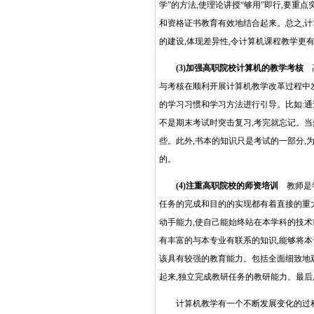
学”的方法,使理论讲授“够用”即行,要
和资格证书教育有效地结合起来。总之,计
的建设,体现差异性,令计算机课程教学更
(3)加强高职院校计算机的教学考核
高
与考核在顺利开展计算机教学改革过程中
的学习习惯和学习方法进行引导。比如:通
不是期末考试时突击复习,考完就忘记。当
些。此外,书本的知识只是考试的一部分,
的。
(4)注重高职院校的师资培训
教师是
任务的完成和目的的实现都有着直接的重
动手能力,使自己能始终站在本学科的技
有丰富的与本专业有联系的知识,能够将本
该具有较强的教育能力。包括全面细致地观
起来,独立完成教研任务的教研能力。最
计算机教学有一个不断发展变化的过程,