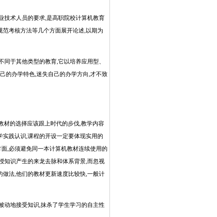
业技术人员的要求,是高职院校计算机教育
规范考核方法等几个方面展开论述,以期为
不同于其他类型的教育,它以培养应用型、
己的办学特色,迷失自己的办学方向,才不致
教材的选择应该跟上时代的步伐,教学内容
学实践认识,课程的开设一定要体现实用的
方面,必须避免同一本计算机教材连续使用的
授知识产生的来龙去脉和体系背景,而忽视
做法,他们的教材更新速度比较快,一般计
被动地接受知识,抹杀了学生学习的自主性