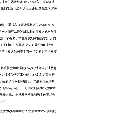
和职业岗位需求标准,使文化教育、技能训练
学生的专业背景开设相应课程,加强教学资源
保证。重视和加强计算机教学改革的评价
另一方面可以通过所采取的考核方式对学生
法非常有助于学生踏实地掌握所学知识,而
了平时的扎实基础,期末时就会相对轻松
个好的考核方法对于学习一门课程是至关重要
接影响着教学质量的好与坏,对高等职业教育
入企业接受实际工作能力的锻练,提高自身
响学生的学习兴趣和信念。二是教师应该具
知欲望与信心。三是通过刻苦锻炼,教师应
言表达能力;能把教学实践和教学改革结合
工作。
,大力改善教学方法,激发学生对计算机的