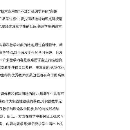
技术应用性”,不过分强调学科的“完整
在教学过程中,要少而精地将知识点讲授清
也要经常注意学生的反应,关注学生的课堂
//www.16sheji8.cn/
内容和教学对象的特点,通过合理设计、精
富等特点,对于激发学生的学习兴趣、启发
,许多教学内容是很难用语言进行描述的,
课堂教学变得灵活多样、丰富多彩,达到优化
学生得到优秀教师授课,这些都有利于提高教
知识分析和解决问题的能力,培养学生具有可
课程作为实践性很强的课程,其实践教学无
践教学与理论教学同步,理论与实践相结
题。所以,一方面在教学中要保证上机实习
务、内容与要求等;课后要求学生写出上机