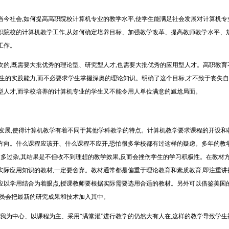
社会,如何提高高职院校计算机专业的教学水平,使学生能满足社会发展对计算机专
职院校的计算机教学工作,从如何确定培养目标、加强教学改革、提高教师教学水平、
工作
。
,既需要大批优秀的理论型、研究型人才,也需要大批优秀的应用型人才。高职教育
生的实践能力,而不必要求学生掌握深奥的理论知识。明确了这个目标,才不致于丧失自
型人才,而学校培养的计算机专业的学生又不能令用人单位满意的尴尬局面。
展,使得计算机教学有着不同于其他学科教学的特点。计算机教学要求课程的开设和
方向。什么课程应该开、什么课程不应开,恐怕很多学校都有过这样的疑虑。多年的教
过多过杂,其结果是不但收不到理想的教学效果,反而会挫伤学生的学习积极性。在教材
际应用知识的教材,一定要舍弃。教材通常都是偏重于理论教育和素质教育,即注重讲
以学用结合为着眼点,授课教师要根据实际需要选用合适的教材。另外可以借鉴美国的
人员会把最新的研究成果和技术加入其中。
我为中心、以课程为主、采用“满堂灌”进行教学的仍然大有人在,这样的教学导致学生