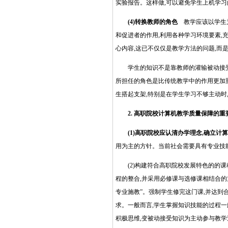
实验报告。这样做,可以避免学生上机学习
(4)转换教师的角色
教学应该以学生为
和促进者的作用,利用各种学习环境要素,
心内容,这已不仅仅是教学方法的问题,而
学生的知识不是靠教师的灌输被动接受的
所担任的角色是比传统教学中的作用更加重
生搭起支架,特别是在学生学习不够主动时
2. 高职院校计算机教学质量保障的重
(1)高职院校应认清办学理念,确立计
用为主的方针。当前社会需要具有专业技
(2)构建符合高职院校发展特色的的课
程的整合,并采用必修课与选修课相结合的方
专业施教”
。
强制学生修完这门课,并达到
求。一般而言,学生掌握知识技能的过程一
积极思维,变被动接受知识为主动参与教学过