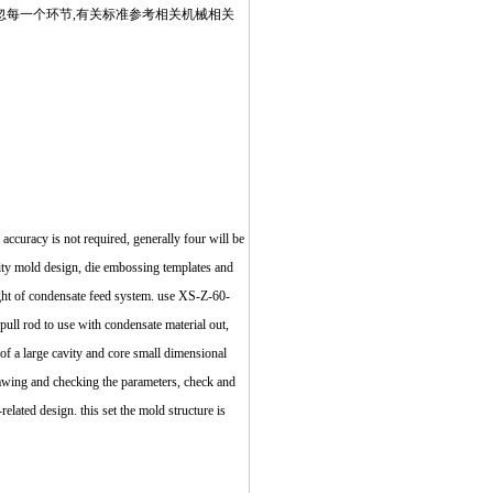
疏忽每一个环节,有关标准参考相关机械相关
accuracy is not required, generally four will be
vity mold design, die embossing templates and
ight of condensate feed system. use XS-Z-60-
pull rod to use with condensate material out,
e of a large cavity and core small dimensional
rawing and checking the parameters, check and
elated design. this set the mold structure is