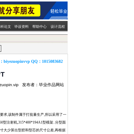
文科论文
毕设资料
帮助中心
设计流程
：
biyezuopinvvp
QQ：
1015083682
T
ezuopin.vip 发布者：毕业作品网站
要求,该制件属于打批量生产,所以采用了一
机,315*400*194A1型模架..分型面
寸大少算出型腔和型芯的尺寸公差,再根据