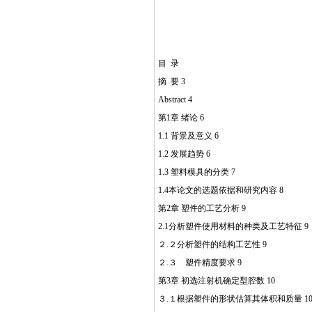
目 录
摘 要 3
Abstract 4
第1章 绪论 6
1.1 背景及意义 6
1.2 发展趋势 6
1.3 塑料模具的分类 7
1.4本论文的选题依据和研究内容 8
第2章 塑件的工艺分析 9
2.1分析塑件使用材料的种类及工艺特征 9
２.２分析塑件的结构工艺性 9
２.３ 塑件精度要求 9
第3章 初选注射机确定型腔数 10
３.１根据塑件的形状估算其体积和质量 1