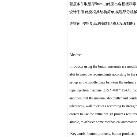
强度条件取壁厚5mm.由此画出各模板和
设计手册.此套模具结构简单,实现部分机械
关键词: 按钮制品;按钮制品模,CAD(制图)
Abstract
Products using the button materials are modifie
able to meet the requirements according to the 
set up in the middle plate between the ordinar
type injection machine, 315 * 400 * 194A1 mold
and then pull the material shot putter and conde
tolerances, wall thickness according to streng
correct to use the entire design process require
simple, to achieve some mechanical automation
Keywords: button products; button products