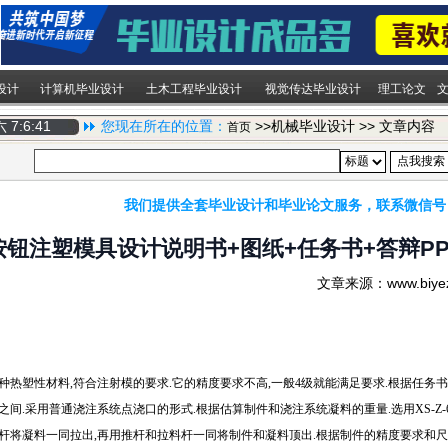
设计
计算机毕业设计
土木工程毕业设计
视觉传达毕业设计
理工论文
期六
7:6:42
您现在所在的位置：
>>机械毕业设计 >> 文章内容
首页
我们提供全套毕业设计和毕业论文服务，联系微信号
按钮注塑模具设计说明书+图纸+任务书+答辩PP
文章来源：www.biy
种热塑性材料,符合注射模的要求.它的精度要求不高,一般4级就能满足要求.根据任务书
.采用普通浇注系统点浇口的形式.根据估算制件和浇注系统凝料的重量.选用XS-Z-60型注射
杆将凝料一同拉出,再用推杆和拉料杆一同将制件和凝料顶出.根据制件的精度要求和尺