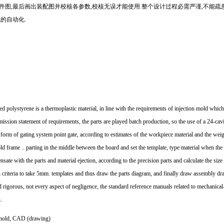
零件图,最后画出装配图并校核各参数,校核无误才能使用.整个设计过程必需严谨,不能
的自动化.
d polystyrene is a thermoplastic material, in line with the requirements of injection mold which 
mission statement of requirements, the parts are played batch production, so the use of a 24-ca
y form of gating system point gate, according to estimates of the workpiece material and the we
 frame .. parting in the middle between the board and set the template, type material when the 
nsate with the parts and material ejection, according to the precision parts and calculate the siz
th criteria to take 5mm. templates and thus draw the parts diagram, and finally draw assembly d
d rigorous, not every aspect of negligence, the standard reference manuals related to mechanical-r
.
 mold, CAD (drawing)