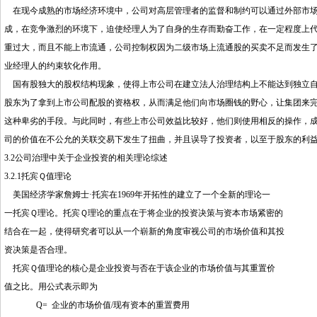
在现今成熟的市场经济环境中，公司对高层管理者的监督和制约可以通过外部市场
成，在竞争激烈的环境下，迫使经理人为了自身的生存而勤奋工作，在一定程度上
重过大，而且不能上市流通，公司控制权因为二级市场上流通股的买卖不足而发生
业经理人的约束软化作用。
国有股独大的股权结构现象，使得上市公司在建立法人治理结构上不能达到独立自
股东为了拿到上市公司配股的资格权，从而满足他们向市场圈钱的野心，让集团来
这种卑劣的手段。与此同时，有些上市公司效益比较好，他们则使用相反的操作，
司的价值在不公允的关联交易下发生了扭曲，并且误导了投资者，以至于股东的利
3.2公司治理中关于企业投资的相关理论综述
3.2.1托宾Ｑ值理论
美国经济学家詹姆士·托宾在1969年开拓性的建立了一个全新的理论一
一托宾Ｑ理论。托宾Ｑ理论的重点在于将企业的投资决策与资本市场紧密的
结合在一起，使得研究者可以从一个崭新的角度审视公司的市场价值和其投
资决策是否合理。
托宾Ｑ值理论的核心是企业投资与否在于该企业的市场价值与其重置价
值之比。用公式表示即为
Q= 企业的市场价值/现有资本的重置费用