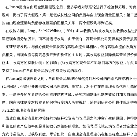
在Jensen提出自由现金流量假说之后，更多学者对该理论进行了检验和拓展。对负债的“控制
观点，提出了两大假说：第一是低成长性公司的负债与自由现金流量正相关；第二
的自由现金流量与负债存在显著的正相关关系，两个假设均得到证实。
在收购方面，Lang，Stulz和Walking（1991）41从收购方与被收购方的收
应把现金流分给股东。而不是进行收购。由于低Ｑ，高现金流公司更容易投资于损
实证结果发现，与低Ｑ低现金流及高Ｑ高现金流公司相比，低Ｑ高现金流的收购方公
负相关，当现金流每提高总资产账面价值的１％时，其收购收益就降低其普通股价值
益比、收购方的持股比例）的影响；(3)收购方的现金流不影响目标方的收益，说明
支持了Jensen在自由现金流假说中有关收购的观点。
在Jensen提出该理论之时，自由现金流量理论虽然是针对公司的内部治理结构不
代理问题，但是他并未深究公司治理结构。事实上，对于存在自由现金流代理问题
本。于是更多的学者结合公司治理结构学说，研究内部制衡机制失败如何加大自由
度、国家法律制度对投资者的保护程度纳人考察视野，延伸到研究公司最佳现金持
3.2.2.2自由现金流量的局限
虽然自由现金流量能够较好的为解释投资者与管理层之间冲突产生的原因，并得到
和较低的资产负债率但是其绩效仍然较好的现象。如信号理论就认为管理者对企业
方式传递信息，以获取利益。尽管如此，自由现金流量理论仍在相当程度上解释了