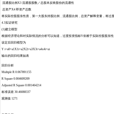
流通股比例X3 流通股股数／总股本反映股份的流通性
总资产X4 即资产总数
将实际控股股东性质﹑第一大股东持股比例﹑流通股比例﹑总资产解释变量，将过
4.3实证研究
(1)建立模型
根据经济理论和对实际情况的分析可以知道，过度投资指标Y依赖于实际控股股东性质
设定后回归模型为
Y i=a0+a1X1i+a2X2i+a3X3i+a4x4i+ui
输出的回归结果如表
回归分析
Multiple R 0.067891155
R Square 0.004609209
Adjusted R Square 0.001464214
标准误差 30.46088337
观测值 1271