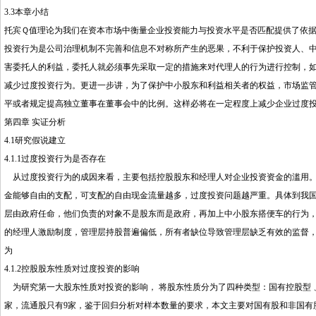
3.3本章小结
托宾Ｑ值理论为我们在资本市场中衡量企业投资能力与投资水平是否匹配提供了依
投资行为是公司治理机制不完善和信息不对称所产生的恶果，不利于保护投资人、
害委托人的利益，委托人就必须事先采取一定的措施来对代理人的行为进行控制，
减少过度投资行为。更进一步讲，为了保护中小股东和利益相关者的权益，市场监
平或者规定提高独立董事在董事会中的比例。这样必将在一定程度上减少企业过度
第四章 实证分析
4.1研究假说建立
4.1.1过度投资行为是否存在
从过度投资行为的成因来看，主要包括控股股东和经理人对企业投资资金的滥用。
金能够自由的支配，可支配的自由现金流量越多，过度投资问题越严重。具体到我
层由政府任命，他们负责的对象不是股东而是政府，再加上中小股东搭便车的行为，
的经理人激励制度，管理层持股普遍偏低，所有者缺位导致管理层缺乏有效的监督
为
4.1.2控股股东性质对过度投资的影响
为研究第一大股东性质对投资的影响， 将股东性质分为了四种类型：国有控股型﹑
家，流通股只有9家，鉴于回归分析对样本数量的要求，本文主要对国有股和非国有