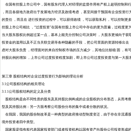
在国有控股上市公司中，国有股东代理人对经理的监督作用有产权上超弱控制和行
，而且各级地方政府出于发展地方经济及政绩考虑 ，甚至间接干预国有企业投资行
的责任 ，而且在 进行投资的过程中，可以获得政绩 ，可以获取私利 ，可以控制更
控股上市公司相比 ，“过度投资”在国有控股上市公司中存在的更为普遍，过程度更
当大股东股权比例超过某一点，基本上能充分控制公司决策时 ，大股东更倾向于获
投资金的滥用以及不正当关联交易等各种隐蔽的手段 ，把公司里面的资源转移出去 ，
虑对大股东负责 ，经理面对的来自控制权市场的压力减少 ，其地位比较稳 固 ，有
持股比例的增加 ，上市公司过度投资程度加剧，即上市公司过度投资度与第一大股东
第三章 股权结构对企业过度投资行为影响的理论分析
3.1公司股权结构的相关理论
3.1.1公司股权结构的定义及分类
股权结构是由不同性质的股东及其持股比例构成的企业股权的分布形态，从而考察
型及其持股比例：另一方面考察公司股份分布的集中或者分散的状况。
在我国，我国的股份制改革是一种典型的政府推动型制度变迁，由于存在非流通股
境外投资者四中类型。
国家股是指有权代表国家投资部门或者投资机构以国有资产向股份公司投资形成的