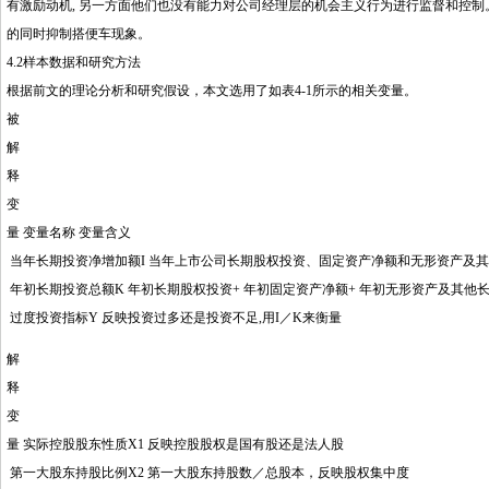
有激励动机, 另一方面他们也没有能力对公司经理层的机会主义行为进行监督和控制
的同时抑制搭便车现象。
4.2样本数据和研究方法
根据前文的理论分析和研究假设，本文选用了如表4-1所示的相关变量。
被
解
释
变
量 变量名称 变量含义
当年长期投资净增加额I 当年上市公司长期股权投资、固定资产净额和无形资产及
年初长期投资总额K 年初长期股权投资+ 年初固定资产净额+ 年初无形资产及其他
过度投资指标Y 反映投资过多还是投资不足,用I／K来衡量
解
释
变
量 实际控股股东性质X1 反映控股股权是国有股还是法人股
第一大股东持股比例X2 第一大股东持股数／总股本，反映股权集中度