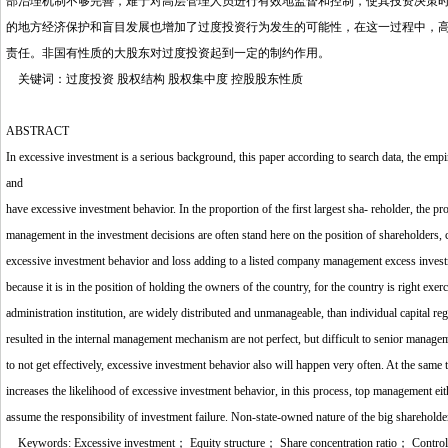
部治理机制不够完善，难于对高层管理人员进行有效地监督和控制，使其投资决策
的地方经济保护和盲目发展也增加了过度投资行为发生的可能性，在这一过程中，
责任。非国有性质的大股东对过度投资起到一定的制约作用。
关键词：过度投资 股权结构 股权集中度 控股股东性质
ABSTRACT
In excessive investment is a serious background, this paper according to search data, the empi
and ownership structure of the relationship. The e
have excessive investment behavior. In the proportion of the first largest sha- reholder, the pr
management in the investment decisions are often stand here on the position of shareholders, c
excessive investment behavior and loss adding to a listed company management excess investm
because it is in the position of holding the owners of the country, for the country is right exe
administration institution, are widely distributed and unmanageable, than individual capital regu
resulted in the internal management mechanism are not perfect, but difficult to senior manag
to not get effectively, excessive investment behavior also will happen very often. At the same
increases the likelihood of excessive investment behavior, in this process, top management eit
assume the responsibility of investment failure. Non-state-owned nature of the big shareholders
Keywords: Excessive investment； Equity structure； Share concentration ratio； Controlli