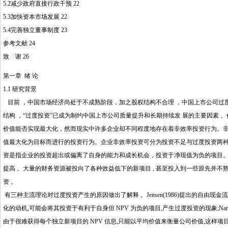
5.2减少政府直接行政干预 22
5.3加快资本市场发展 22
5.4完善独立董事制度 23
参考文献 24
致 谢 26
第一章 绪 论
1.1 研究背景
目前 ，中国市场经济尚处于不成熟阶段，加之股权结构不合理 ，中国上市公司过
结构 ，“过度投资”已成为制约中国上市公司质量提升和长期持续发 展的主要因素
价值能否实现最大化，然而现实中许多企业却不同程度地存在着非效率投资行为。
值最大化为目标而进行的投资行为。企业非效率投资可分为投资不足与过度投资两
资是指企业的投资超出或偏离了自身的能力和成长机会，投资于净现值为负的项目。长期
提高 。大量的财务资源被投向了各种效益低下的新项目 , 甚至投入到一些原先并不熟悉
资 。
有三种主流理论对过度投资产生的原因做出了解释 。Jensen(1986)提出的自由
化的动机,可能会将其投资于有利于自身但 NPV 为负的项目,产生过度投资的现象;Nara
由于很难获得每个独立新项目的 NPV 信息,只能以平均价值来衡量公司价值,这样项