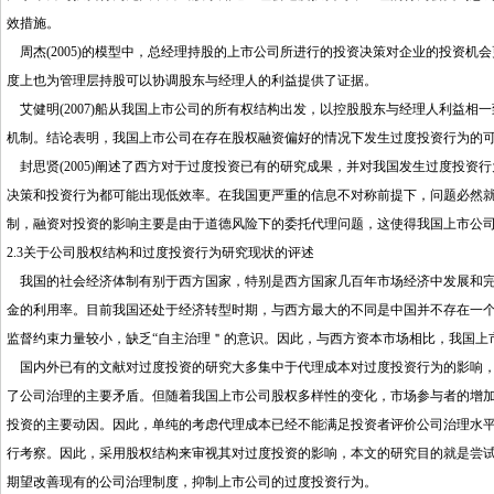
效措施。
周杰(2005)的模型中，总经理持股的上市公司所进行的投资决策对企业的投资机
度上也为管理层持股可以协调股东与经理人的利益提供了证据。
艾健明(2007)船从我国上市公司的所有权结构出发，以控股股东与经理人利益相
机制。结论表明，我国上市公司在存在股权融资偏好的情况下发生过度投资行为的
封思贤(2005)阐述了西方对于过度投资已有的研究成果，并对我国发生过度投资
决策和投资行为都可能出现低效率。在我国更严重的信息不对称前提下，问题必然就
制，融资对投资的影响主要是由于道德风险下的委托代理问题，这使得我国上市公
2.3关于公司股权结构和过度投资行为研究现状的评述
我国的社会经济体制有别于西方国家，特别是西方国家几百年市场经济中发展和完
金的利用率。目前我国还处于经济转型时期，与西方最大的不同是中国并不存在一
监督约束力量较小，缺乏“自主治理＂的意识。因此，与西方资本市场相比，我国上
国内外已有的文献对过度投资的研究大多集中于代理成本对过度投资行为的影响，
了公司治理的主要矛盾。但随着我国上市公司股权多样性的变化，市场参与者的增
投资的主要动因。因此，单纯的考虑代理成本已经不能满足投资者评价公司治理水
行考察。因此，采用股权结构来审视其对过度投资的影响，本文的研究目的就是尝
期望改善现有的公司治理制度，抑制上市公司的过度投资行为。