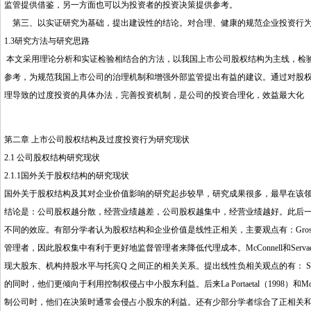
监管提供借鉴，另一方面也可以为投资者的投资决策提供参考。
第三、以实证研究为基础，提出建设性的结论。对合理、健康的规范企业投资行为
1.3研究方法与研究思路
本文采用理论分析和实证检验相结合的方法，以我国上市公司股权结构为主线，检
参考，为规范我国上市公司的治理机制和增强外部监管提出有益的建议。通过对股
理导致的过度投资的具体办法，完善投资机制，是公司的投资合理化，效益最大化
第二章 上市公司股权结构及过度投资行为研究现状
2.1 公司股权结构研究现状
2.1.1国外关于股权结构的研究现状
国外关于股权结构及其对企业价值影响的研究起步较早，研究成果很多，最早在该领域开
结论是：公司股权越分散，经营业绩越差，公司股权越集中，经营业绩越好。此后
不同的效应。有部分学者认为股权结构和企业价值是线性正相关，主要观点有：Grossm
管理者，因此股权集中有利于更好地监督管理者来降低代理成本。McConnell和Serva
现大股东、机构持股水平与托宾Q 之间正的相关关系。提出线性负相关观点的有： Shle
的同时，他们更倾向于利用控制权侵占中小股东利益。后来La Portaetal（1998）和
制公司时，他们在决策时通常会侵占小股东的利益。还有少部分学者综合了正相关