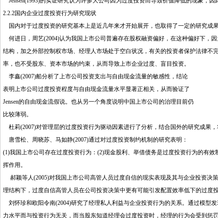
Jensen(1993)的实证研究认为许多大公司因为过度投资而导致价值降低的现象
2.2.2国内企业过度投资行为研究现状
国内对于过度投资的研究基本上是近几年来才开始展开，也取得了一定的研究成果
何进日，周艺(2004)认为我国上市公司普遍存在股权融资偏好，在这种偏好下，
结构，加之外部控制权市场、经理人市场处于空白状况，有关的投资者保护法律不
率，也不受股东、资本市场的约束，从而导致上市企业过度、盲目投资。
李鑫(2007)船分析了上市公司投资支出与自由现金流量的敏感性，结论
表明上市公司过度投资程度与自由现金流量水平显著正相关，从而验证了
Jensen的自由现金流假说。也从另一个角度说明中国上市公司的治理目前仍
比较薄弱。
杜莉(2007)对管理层的过度投资行为驱动因素进行了分析，结合国外的研究成果
唐雪松、周晓苏、马如静(2007)通过对过度投资制约机制的研究表明：
(1)我国上市公司存在过度投资行为：(2)现金股利、举借债务是过度投资行为的有
挥作用。
郝颖等人(2005)对我国上市公司高管人员过度自信的现实表现及其与企业投资
理结构下，过度自信高管人员在公司投资决策中更有可能引发配置效率低下的过度
刘怀珍和欧阳令南(2004)研究了经理私人利益与企业投资行为的关系。通过模型
力水平而与投资行为无关，而当股东知道经理会过度投资时，经理的行为会受到惩