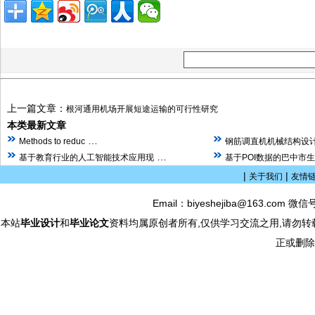
上一篇文章：
根河通用机场开展短途运输的可行性研究
本类最新文章
…
Methods to reduc
钢筋调直机机械结构设计
…
基于教育行业的人工智能技术应用现
基于POI数据的巴中市
|
|
关于我们
友情
Email：biyeshejiba@163.com 微信
本站
毕业设计
和
毕业论文
资料均属原创者所有,仅供学习交流之用,请勿转
正或删除