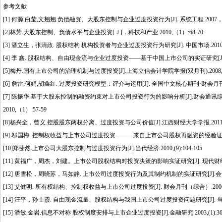
参考文献
[1] 何源,白莹,文翘翘.负债融资、大股东控制与企业过度投资行为[J]. 系统工程.2007，(2
[2]林芳.大股东控制、负债水平与企业投资[Ｊ]．科技和产业.2010,（1）:68-70
[3] 潘立生，张清政. 股权结构 机构投资者与企业过度投资行为研究[J]. 中国市场.2010, (31)
[4] 李 鑫. 股权结构、自由现金流与企业过度投资——基于中国上市公司的实证研究[J]. 新
[5]梅丹.国有上市公司的治理机制与过度投资[J].上海立信会计学院学报(双月刊).2008, (4)
[6] 詹雷,何娟,胡鑫红. 过度投资研究模型：评介与运用[J]. 全国中文核心期刊·财会月刊2011,
[7] 陈振华.基于大股东控制的融资约束对上市公司投资行为的影响分析[J].财会通讯综
2010,（1）:57-59
[8]杨兴全，曾义.控股股东两权分离、过度投资与公司价值[J].江西财经大学学报.2011,(1)
[9] 邬国梅. 控制权收益与上市公司过度投资———来自上市公司股权再融资的经验证据[J]. 当代
[10]郑斐然.上市公司大股东控制与过度投资行为[J].当代经济.2010,(9):104-105
[11] 黄福广，周杰，刘建。上市公司股权结构对投资决策的影响实证研究[J]. 现代财经.2005,
[12] 唐雪松，周晓苏，马如静. 上市公司过度投资行为及其制约机制的实证研究[J].会计研究.
[13] 艾健明. 所有权结构、控制权收益与上市公司过度投资[J]. 财会月刊（综合）.2006,(7
[14] 汪平，孙士霞. 自由现金流量、股权结构与我国上市公司过度投资问题研究[J]. 当代财经20
[15] 潘敏,金岩.信息不对称 股权制度安排与上市企业过度投资[J].金融研究.2003,(1):36-