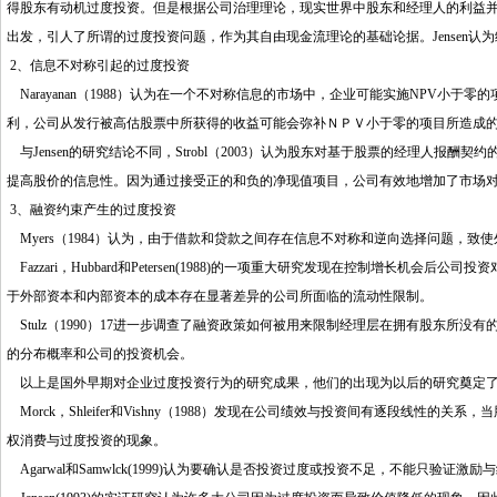
得股东有动机过度投资。但是根据公司治理理论，现实世界中股东和经理人的利益并不总
出发，引人了所谓的过度投资问题，作为其自由现金流理论的基础论据。Jensen
2、信息不对称引起的过度投资
Narayanan（1988）认为在一个不对称信息的市场中，企业可能实施NPV小
利，公司从发行被高估股票中所获得的收益可能会弥补ＮＰＶ小于零的项目所造成
与Jensen的研究结论不同，Strobl（2003）认为股东对基于股票的经理人
提高股价的信息性。因为通过接受正的和负的净现值项目，公司有效地增加了市场
3、融资约束产生的过度投资
Myers（1984）认为，由于借款和贷款之间存在信息不对称和逆向选择问题，致
Fazzari，Hubbard和Petersen(1988)的一项重大研究发现在控制增长
于外部资本和内部资本的成本存在显著差异的公司所面临的流动性限制。
Stulz（1990）17进一步调查了融资政策如何被用来限制经理层在拥有股东所
的分布概率和公司的投资机会。
以上是国外早期对企业过度投资行为的研究成果，他们的出现为以后的研究奠定了
Morck，Shleifer和Vishny（1988）发现在公司绩效与投资间有逐段线性
权消费与过度投资的现象。
Agarwal和Samwlck(1999)认为要确认是否投资过度或投资不足，不能只