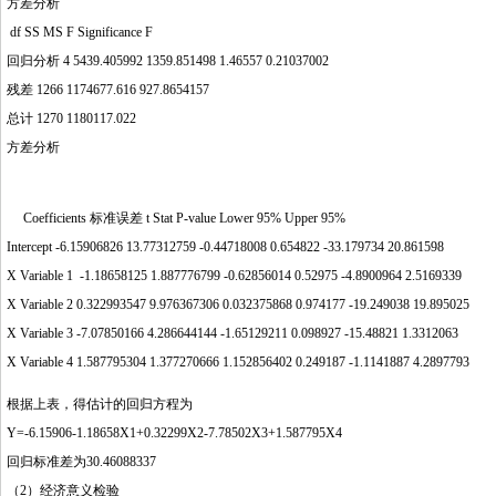
方差分析
df SS MS F Significance F
回归分析 4 5439.405992 1359.851498 1.46557 0.21037002
残差 1266 1174677.616 927.8654157
总计 1270 1180117.022
方差分析
Coefficients 标准误差 t Stat P-value Lower 95% Upper 95%
Intercept -6.15906826 13.77312759 -0.44718008 0.654822 -33.179734 20.861598
X Variable 1 -1.18658125 1.887776799 -0.62856014 0.52975 -4.8900964 2.5169339
X Variable 2 0.322993547 9.976367306 0.032375868 0.974177 -19.249038 19.895025
X Variable 3 -7.07850166 4.286644144 -1.65129211 0.098927 -15.48821 1.3312063
X Variable 4 1.587795304 1.377270666 1.152856402 0.249187 -1.1141887 4.2897793
根据上表，得估计的回归方程为
Y=-6.15906-1.18658X1+0.32299X2-7.78502X3+1.587795X4
回归标准差为30.46088337
（2）经济意义检验