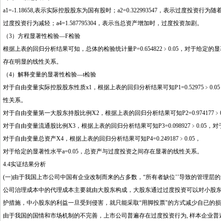
a1=-1.18658,表示实际控股股东为国有股时；a2=0.322993547，表示过度投资
过度投资行为减轻；a4=1.587795304，表示当总资产增加时，过度投资加剧。
（3）方程显著性检验—F检验
根据上表的回归分析结果可知，总体的检验统计量P=0.654822﹥0.05，对于给定
存在明显的线性关系。
（4）解释变量的显著性检验—t检验
对于自由变量实际控股股东性质x1，根据上表的回归分析结果可知P1=0.52975﹥0
性关系。
对于自由变量第一大股东持股比例X2，根据上表的回归分析结果可知P2=0.974177
对于自由变量流通股比例X3，根据上表的回归分析结果可知P3=0.098927﹥0.05
对于自由变量总资产X4，根据上表的回归分析结果可知P4=0.249187﹥0.05，
对于给定的显著性水平a=0.05，总资产与过度投资之间存在显著的线性关系。
4.4实证结果分析
(一)由于我国上市公司中国有企业改制而来的占多数，“所有者缺位’’导致的管理
公司治理成本中的代理成本主要就由大股东构成，大股东通过过度投资可以对小股
护措施，中小股东的利益一旦受到侵害，就只能采取“用脚投票"的方式减少自已的
由于我国的国情和市场机制的不完善，上市公司普遍存在过度投资行为, 样本企业普