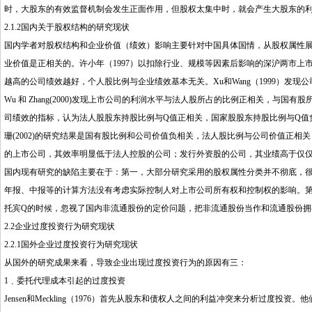
时，大股东的有效监督机制会发生正面作用，但股权太集中时，就会产生大股东的
2.1.2国内关于股权结构的研究现状
国内学者对股权结构和企业价值（绩效）影响主要针对中国具体国情，从股权属性
业价值是正相关的。许小年（1997）以扣除行业、规模等因素后影响的深沪两市上市
越高的公司绩效越好，个人股比例与企业绩效基本无关。Xu和Wang（1999）发
Wu 和 Zhang(2000)发现上市公司的利润水平与法人股所占的比例正相关，与国
司绩效的指标，认为法人股股东持股比例与Q值正相关，国家股股东持股比例与Q值
珊(2002)的研究结果是国有股比例和公司价值负相关，法人股比例与公司价值正相
的上市公司，其效率明显低于法人控股的公司；发行外资股的公司，其业绩高于仅
国内现有研究的缺陷主要在于：第一，大部分研究采用的股权属性分类并不彻底，
年报、中报等的计算方法没有考虑实际控制人对上市公司所有权和控制权的影响。
托宾Q的时候，忽视了国内非流通股份的定价问题，把非流通股份当作和流通股份拥
2.2企业过度投资行为研究现状
2.2.1国外企业过度投资行为研究现状
从国外的研究成果来看，导致企业出现过度投资行为的原因有三：
1﹑委托代理成本引起的过度投资
Jensen和Meckling（1976）首先从股东和债权人之间的利益冲突来分析过