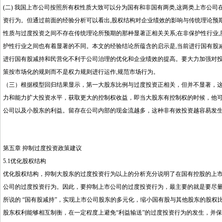
(二) 我国上市公司按照所有权性质大致可以分为国有和非国有两类,这两类上市公司
资行为。但通过前面的经验分析可以看出,股权结构对企业绩效的影响与传统理论预期
性质与过度投资之间不存在传统理论所预期的那种显著正相关关系;在非保护性行业,
护性行业之间也有着显著的不同。本文的经验结论所蕴含的启示是,当前进行国有股减
进行国有股减持和民营化不利于公司治理的优化和企业绩效的提高。要大力加强对投
策按市场化的规则而不是权力规则进行运作,规范市场行为。
（三）根据模型回归结果显示，第一大股东比例与过度投资正相关，但并不显著，
力和能力扩大投资水平，获取更大的控制权收益，即当大股东有控制权的时候，他
公司以及小股东的利益。留存在公司内部的现金流越多，这种非有效投资越容易发
第五章 抑制过度投资政策建议
5.1优化股权结构
优化股权结构，抑制大股东的过度投资行为以上的分析充分说明了在国有控股的上市
公司的过度投资行为。因此，要抑制上市公司的过度投资行为，最主要的就是要尽
所说的 “国有股减持”，实现上市公司股东的多元化，缩小国有股与其他股东的股权
股东权利能够相互制衡，在一定程度上避免“利益输送”的过度投资行为的发生，并