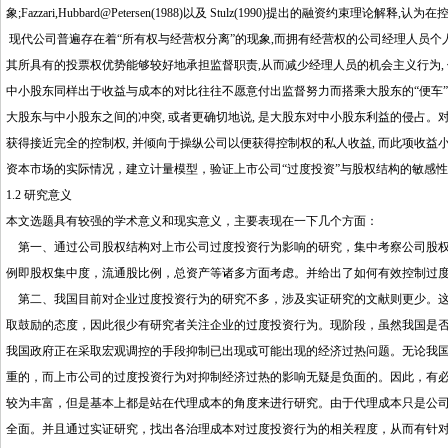
象;Fazzari,Hubbard@Petersen(1988)以及 Stulz(1990)提出的融资约束
现代公司普遍存在着“所有权与经营权分离”的现象,而拥有经营权的公司经理人员个人
其所具有的投票权优势能够较好地承担监督职责,从而减少经理人员的机会主义行为, 
中小股东同样出于收益与成本的对比往往不愿意付出监督努力而搭乘大股东的“便车”
大股东与中小股东之间的冲突, 或者更确切地说, 是大股东对中小股东利益的侵占。对此,Shl
获得接近完全的控制权, 并倾向于操纵公司以便获得控制权的私人收益, 而此项收
资本市场的实际情况，建立计量模型，验证上市公司“过度投资”与股权结构的敏感
1.2 研究意义
本文选题具有较强的学术意义和现实意义，主要表现在一下几个方面：
第一、通过公司股权结构对上市公司过度投资行为影响的研究，集中考察公司股权
例即股权集中度，流通股比例，总资产等诸多方面考虑。并给出了如何有效控制过
第二、我国目前对企业过度投资行为的研究不多，涉及实证研究的文献则更少。这
取鼓励的态度，因此很少有研究者关注企业的过度投资行为。现阶段，虽然我国是
我国政府正在采取宏观调控的手段抑制已出现或可能出现的经济过热问题。无论我
重的，而上市公司的过度投资行为对抑制经济过热的影响无疑是负面的。因此，有
较为丰富，但是基本上都是站在代理成本的角度来进行研究。由于代理成本只是公
全面。并且通过实证研究，找出各治理成本对过度投资行为的相关程度，从而有针