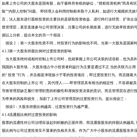
如果上市公司的大股东是国有股，由于最终所有权的缺位，“授权投资机构”而具有
险”“内部人控制”问题。 即经理人会利用控制权牟取个人私利，如进行大规模的无
言，法人股东进行股权投资的主要目的是获取投资收益、进行跨行业经营、扩张企
督管理层，甚至直接参与公司管理决策，注重公司的长期发展，进行无效率投资的
据以上分析，提出本文的另一个假设：
假设 2 ：第一大股东性质不同，对投资行为的影响也不同。当第一大股东是国家
4.1.3第一大股东持股比例对过度投资的影响
当大股东绝对或相对控制上市公司时，也就掌握上市公司决策的话语权，也为其利
我国的Ａ股市场 ，大股东侵占中小投资者利益行为主要是通过不正 当的关联方占用 
的“ 投资 ”行为 ，并且都是净现值小于零的投资项目 ，即过度投资行为。而且随着
在大股东控制的上市公 司 ，其代理人——即管理层具有相当的稳定性 ，不容易被
导致管理层缺乏履行管理职责的积极性和谨慎投资决策的意识。而且管理层在进行投
为带来的风险和损失 ，加剧了上市公司管理层的过度投资行为。提出假设三：
假设3：大股东持股比例越高，过度投资行为越严重。
4.1.4流通股比例对过度投资的影响
股票的流通性对公司治理应该起到积极的正面作用。而流通股股东的持股比例越高,
股比例与公司过度投资呈不显著的负相关关系。作为广大中小股东的流通股股东并没