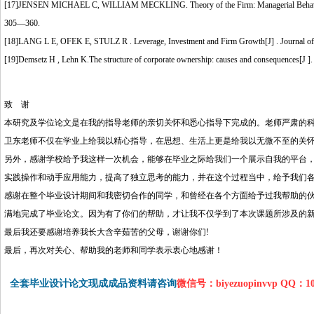
[17]JENSEN MICHAEL C, WILLIAM MECKLING. Theory of the Firm: Managerial Behavior, Ag
305―360.
[18]LANG L E, OFEK E, STULZ R . Leverage, Investment and Firm Growth[J] . Journal of F
[19]Demsetz H , Lehn K.The structure of corporate ownership: causes and consequences[J ]. 
致 谢
本研究及学位论文是在我的指导老师的亲切关怀和悉心指导下完成的。老师严肃的
卫东老师不仅在学业上给我以精心指导，在思想、生活上更是给我以无微不至的关
另外，感谢学校给予我这样一次机会，能够在毕业之际给我们一个展示自我的平台
实践操作和动手应用能力，提高了独立思考的能力，并在这个过程当中，给予我们
感谢在整个毕业设计期间和我密切合作的同学，和曾经在各个方面给予过我帮助的
满地完成了毕业论文。因为有了你们的帮助，才让我不仅学到了本次课题所涉及的
最后我还要感谢培养我长大含辛茹苦的父母，谢谢你们!
最后，再次对关心、帮助我的老师和同学表示衷心地感谢！
全套毕业设计论文现成成品资料请咨询
微信号：biyezuopinvvp QQ：1