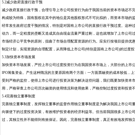
5.2减少政府直接行政干预
减少政府直接行政干预，合理引导上市公司投资行为由于我国当前的资本市场还不
构成较为特殊，国有股权在其中的地位是其他股权形式不可比拟的，而资本市场的
经常发生政府过度干预的情况，特别是对国有上市公司的直接行政干预过度。这种
动力，而一定程度的垄断又造成其自由现金流量严重过剩，这也就增加了上市公司
市场经济公平竞争的原则，扭曲了市场合理配置资源的行为。应实行按项目提供优惠
制定计划，实现资源的合理配置，从而降低上市公司(特别是国有上市公司)的过度投
5.3加快资本市场发展
加快资本市场发展，严控上市公司过度投资行为在我国资本市场上，大部分的上市
IPO筹集资金。产生这种隋况的主要原因有两个方面：一方面票融资的成本较低，上
受到严格的监控，使得上市公司进行投资决策为解决这些问题，我们既要加快资本
用，严格审查上市公司历次融资的使用情况和使用效果，严格控制过度投资和投资
5.4完善独立董事制度
完善独立董事制度，发挥独立董事的监督作用独立董事制度是为解决我国上市公司
向驱使下的过度投资决策，有效维护投资者的经济利益等。但当前我国很多上市公
过，其独立性并不能得到有效保证。因此，完善独立董事制度，真正有效地发挥独