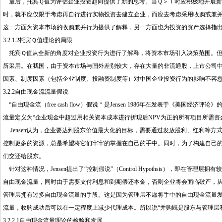
最后，托宾Ｑ值为评估企业投资趋向提供了新的思考。当Ｑ＞Ｉ时应积极地开展新
时，就不应仅限于考虑再自行进行实物投资去建立企业，而应去考虑采用收购或兼
这一方面为资本市场的收购兼并行为提供了解释，另一方面也为投资的资产选择指
3.2.1.2托宾Ｑ值理论的局限
托宾Ｑ值从全新的角度对企业投资行为进行了解释，将资本市场引入决策范围。但
所采用。在我国，由于资本市场与国外差别较大，存在大量的非流通股，上市公司
因素、制度因素（包括企业制度、投融资制度等）对中国企业投资行为的影响不容
3.2.2自由现金流流量假说
“自由现金流（free cash flow）假说＂是Jensen 1986年在发表于《
流量定义为“企业现金中超过用相关资本成本进行折现后NPV为正的所有项目所需资
Jensen认为，企业要达到股东价值最大化的目标，需要通过发放股利、红利等
控制更多的资源，总是希望将它们牢牢的掌握在自己的手中。同时，为了构建自己的
们交还给股东。
针对这种情况，Jensen提出了“控制假说”（Control Hypothsis），即
自由现金流量，同时由于需要支付利息和到期偿还本金，否则企业将会面临破产，从而
管理层拥有过多自由现金流量的手段。这是因为管理层不愿将手中的自由现金流量
流量，收购成功后可以在一定程度上减少代理成本。所以说“并购既是股东与管理层
3.2.2.1自由现金流量理论的检验和发展