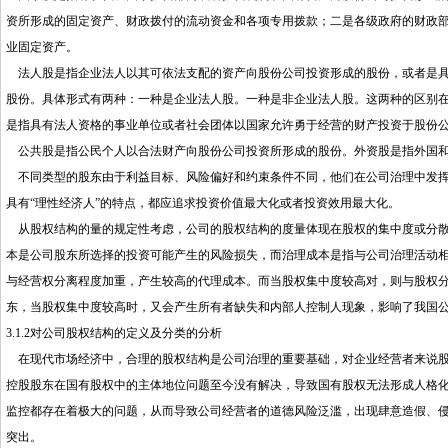
资所形成的固定资产、财政拨付的流动资金和各项专用拨款；二是各级政府的财政
业固定资产。
法人股是指企业法人以其可依法支配的资产向股份公司投资形成的股份，或者是具
股份。具体形式有两种：一种是企业法人股。一种是非企业法人股。这两种的区别
是指具有法人资格的事业单位或者社会团体以国家允许勇于经营的财产投资于股份
公共股是指公民个人以合法财产向股份公司投资所形成的股份。外资股是指外国和
不同类型的股东由于利益目标、风险偏好和约束条件不同，他们在公司治理中发挥
具有“理性经济人”的特点，都应追求投资价值最大化或者投资效用最大化。
从股权结构的量的规定性考虑，公司的股权结构的度量体现在股权的集中度或分散
本是公司股东所选择的投资可能产生的风险损失，而治理成本是指与公司治理活动
与经营权分离程度加重，产生较高的代理成本。而当股权集中度较高对，则与股权
东，当股权集中度较高时，又会产生所有者缺失和内部人控制人现象，影响了我国
3.1.2对公司股权结构的定义及分类的分析
在现代市场经济中，合理的股权结构是公司治理的重要基础，对企业经营者来说股
控股股东在国有股权中的主体地位问题至今没有解决，导致国有股权无法形成人格
监控都存在着极大的问题，从而导致公司经营者的道德风险泛滥，出现肆意造假、侵
突出。