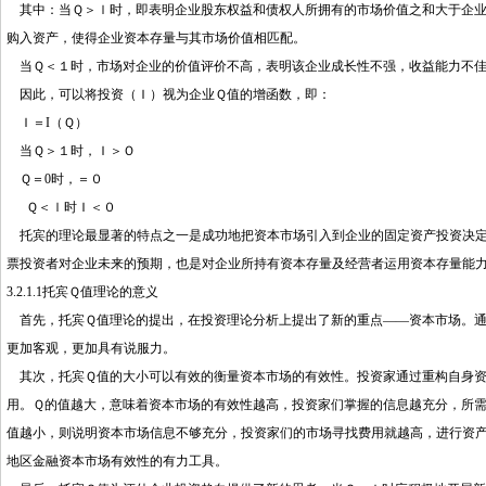
其中：当Ｑ＞ｌ时，即表明企业股东权益和债权人所拥有的市场价值之和大于企业
购入资产，使得企业资本存量与其市场价值相匹配。
当Ｑ＜１时，市场对企业的价值评价不高，表明该企业成长性不强，收益能力不佳
因此，可以将投资（Ｉ）视为企业Ｑ值的增函数，即：
Ｉ＝I（Ｑ）
当Ｑ＞１时，Ｉ＞Ｏ
Ｑ＝0时，＝０
Ｑ＜ｌ时Ｉ＜０
托宾的理论最显著的特点之一是成功地把资本市场引入到企业的固定资产投资决定
票投资者对企业未来的预期，也是对企业所持有资本存量及经营者运用资本存量能
3.2.1.1托宾Ｑ值理论的意义
首先，托宾Ｑ值理论的提出，在投资理论分析上提出了新的重点——资本市场。通
更加客观，更加具有说服力。
其次，托宾Ｑ值的大小可以有效的衡量资本市场的有效性。投资家通过重构自身资
用。Ｑ的值越大，意味着资本市场的有效性越高，投资家们掌握的信息越充分，所
值越小，则说明资本市场信息不够充分，投资家们的市场寻找费用就越高，进行资
地区金融资本市场有效性的有力工具。