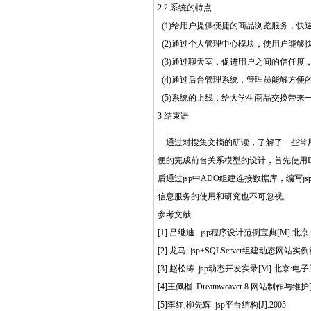
2.2 系统的特点
(1)给用户提供便捷的商品浏览服务，快
(2)通过个人管理中心模块，使用户能
(3)通过聊天室，促进用户之间的信任度
(4)通过后台管理系统，管理员能够方便
(5)系统的上线，给大学生商品交换带来
3 结束语
通过对搜集文摘的研读，了解了一些常用的w
便的完成前台关系模型的设计，首先使用Dreamw
后通过jsp中ADO组建连接数据库，编写j
信息服务的使用和研究也不可忽视。
参考文献
[1] 吕继迪. jsp程序设计范例宝典[M].北京
[2] 龙马. jsp+SQLServer组建动态网站
[3] 赵松涛. jsp动态开发实录[M].北京:电
[4]王佩楷. Dreamweaver 8 网站制作与维
[5]李红,柳先辉. jsp平台结构[J].2005