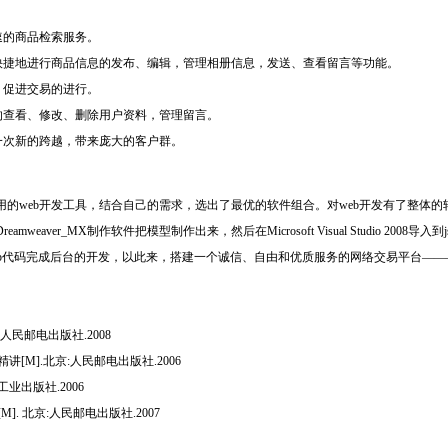
速的商品检索服务。
够快捷地进行商品信息的发布、编辑，管理相册信息，发送、查看留言等功能。
，促进交易的进行。
的查看、修改、删除用户资料，管理留言。
一次新的跨越，带来庞大的客户群。
eb开发工具，结合自己的需求，选出了最优的软件组合。对web开发有了整体的轮廓，在js
eaver_MX制作软件把模型制作出来，然后在Microsoft Visual Studio 200
sp代码完成后台的开发，以此来，搭建一个诚信、自由和优质服务的网络交易平台———“校
:人民邮电出版社.2008
实例精讲[M].北京:人民邮电出版社.2006
子工业出版社.2006
护[M]. 北京:人民邮电出版社.2007