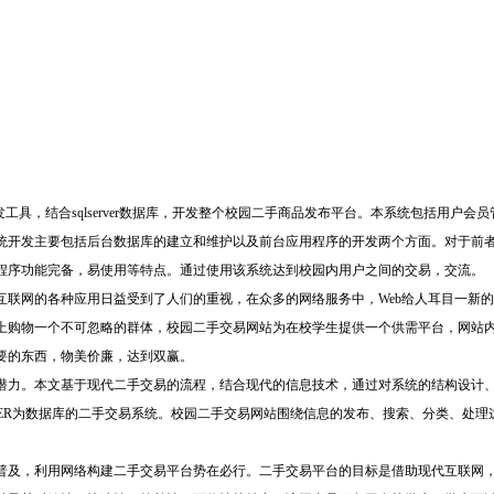
sp为开发工具，结合sqlserver数据库，开发整个校园二手商品发布平台。本系统包括用
统开发主要包括后台数据库的建立和维护以及前台应用程序的开发两个方面。对于前
程序功能完备，易使用等特点。通过使用该系统达到校园内用户之间的交易，交流。
互联网的各种应用日益受到了人们的重视，在众多的网络服务中，Web给人耳目一新
上购物一个不可忽略的群体，校园二手交易网站为在校学生提供一个供需平台，网站
要的东西，物美价廉，达到双赢。
潜力。本文基于现代二手交易的流程，结合现代的信息技术，通过对系统的结构设计
SERVER为数据库的二手交易系统。校园二手交易网站围绕信息的发布、搜索、分类、
普及，利用网络构建二手交易平台势在必行。二手交易平台的目标是借助现代互联网