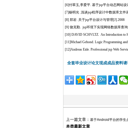
[6]付翠玉,李爱平. 基于jsp平台动态网站设计[J
[7]杨明光 .浅谈jsp程序设计中数据库文件调用
[8] 郑岩 .关于jsp平台设计与管理[J].2008
[9] 饶克勤. jsp环境下实现网络数据库查询[J]
[10] DAVID SCHVLTZ. An Introduction to 
[11]Michael Gehond. Logic Programming and
[12]Andreas Eide. Professional jsp Web Ser
全套毕业设计论文现成成品资料请
上一篇文章：
基于Android平台的
本类最新文章