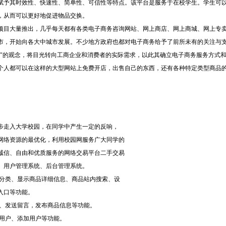
赋予其时效性、快速性、简单性、可信性等特点。该平台是服务于在校学生。学生可
，从而可以更好地促进物品交换。
商务项目大量推出，几乎每天都有各类电子商务咨询网站、网上商店、网上商城、网上专
市，开始向各大中城市发展。不少地方政府也都对电子商务给予了前所未有的关注与
本"的观念，将目光转向工商企业和消费者的实际需求，以此其确立电子商务服务方式
个人都可以在这样的大型网站上免费开店，出售自己的东西，还有各种特定类型商品
步走入大学校园，在同学中产生一定的反响，
网络资源的最优化，利用校园网服务广大同学的
诚信、自由和优质服务的网络交易平台二手交易
、用户管理系统、后台管理系统。
的分类、显示商品详细信息、商品站内搜索、设
入口等功能。
看、发送留言，发布商品信息等功能。
理用户、添加用户等功能。