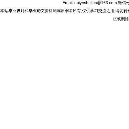
Email：biyeshejiba@163.com 微信
本站
毕业设计
和
毕业论文
资料均属原创者所有,仅供学习交流之用,请勿转
正或删除