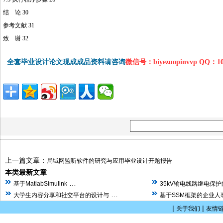
结 论 30
参考文献 31
致 谢 32
全套毕业设计论文现成成品资料请咨询
微信号：biyezuopinvvp QQ：1
上一篇文章：
局域网监听软件的研究与应用毕业设计开题报告
本类最新文章
…
基于MatlabSimulink
35kV输电线路继电保
…
大学生内容分享和社交平台的设计与
基于SSM框架的企业人
|
|
关于我们
友情