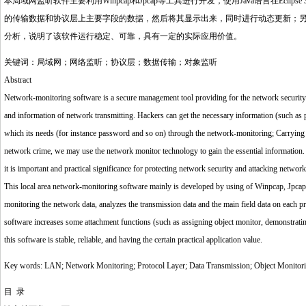
本局域网监听软件主要利用Winpcap和Jpcap等工具进行开发，使用Java语言在Ec
的传输数据和协议层上主要字段的数据，然后将其显示出来，同时进行动态更新；
分析，说明了该软件运行稳定、可靠，具有一定的实际应用价值。
关键词：局域网；网络监听；协议层；数据传输；对象监听
Abstract
Network-monitoring software is a secure management tool providing for the network security a
and information of network transmitting. Hackers can get the necessary information (such a
which its needs (for instance password and so on) through the network-monitoring; Carrying o
network crime, we may use the network monitor technology to gain the essential information. 
it is important and practical significance for protecting network security and attacking network
This local area network-monitoring software mainly is developed by using of Winpcap, Jpcap, 
monitoring the network data, analyzes the transmission data and the main field data on each pr
software increases some attachment functions (such as assigning object monitor, demonstrating 
this software is stable, reliable, and having the certain practical application value.
Key words: LAN; Network Monitoring; Protocol Layer; Data Transmission; Object Monitor
目 录