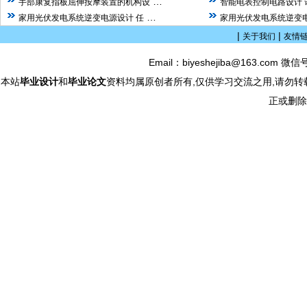
…
手部康复指板屈伸按摩装置的机构设
智能电表控制电路设计 
…
家用光伏发电系统逆变电源设计 任
家用光伏发电系统逆变电
|
|
关于我们
友情
Email：biyeshejiba@163.com 微信
本站
毕业设计
和
毕业论文
资料均属原创者所有,仅供学习交流之用,请勿转
正或删除