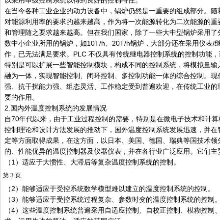
以采用串级控制系统以得到良好的控制特性。
在当今各种工业企业的动力设备中，锅炉仍然是一重要的组成部分。随
对能源利用率的要求的越来越高，作为将一次能源转化为二次能源的重
和管理随之要求越来越高。但在我们国家，除了一些大中型锅炉采用了
数中小企业所用的锅炉，如10T/h、20T/h锅炉，大部分还在采用仪表
作，已无法满足要求。PLC 不仅具有传统继电器控制系统的控制功能
特别是可以扩展一些智能控制模块，构成不同的控制系统，将模拟量输
融为一体，实现智能控制、闭环控制、多控制功能一体的综合控制。现代
强、抗干扰能力强、组态灵活、工作稳定受到普遍欢迎，在传统工业的
要的作用。
2.国内外温度控制系统的发展情况
自70年代以来，由于工业过程控制的需要，特别是在微电子技术和计算
控制理论和设计方法发展的推动下，国外温度控制系统发展迅速，并在
定等方面取得成果，在这方面，以日本、美国、德国、瑞典等国技术领
的、性能优异的温度控制器及仪器仪表，并在各行业广泛应用。它们主要
（1）适应于大惯性、大滞后等复杂温度控制系统的控制。
第 3 页
（2）能够适应于受控系统数学模型难以建立的温度控制系统的控制。
（3）能够适应于受控系统过程复杂、参数时变的温度控制系统的控制
（4）这些温度控制系统普遍采用自适应控制、自校正控制、模糊控制