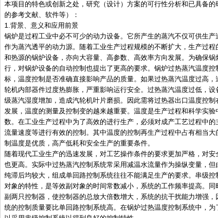
本项目的特色或创新之处，研究（设计）方案的可行性分析和已具备的
的参考文献、软件等）：
1.背景、意义和应用前景
锅炉是过程工业中必不可少的动力设备。它所产生的蒸汽不仅可供生产
作为蒸汽透平的动力源。随着工业生产过程规模的不断扩大，生产过程
和热源的锅炉设备，亦向大容量、高参数、高效率方向发展。为确保锅
行，对锅炉设备的自动控制也提出了更高的要求。锅炉过热蒸汽温度控
标，温度控制是否准确直接影响产品的质量。如果过热蒸汽温度过高，
轮机内部器件过度热膨胀，严重影响运行安全。过热蒸汽温度过低，设
级蒸汽湿度增加，造成汽轮机叶片磨损。因此需将过热器出口温度控制
发展，温度的测量及控制变的越来越重要。温度是生产过程和科学实验
数。在工业生产过程中为了高效的进行生产，必须对成产工艺过程中的
流量速度等进行有效的控制。其中温度的控制再生产过程中占有相当大
制温度是优质，高产低耗和安全生产的重要条件。
随着现代工业生产的迅速发展，对工艺操作条件的要求更加严格，对安
也更高。实际中过热蒸汽控制系统常采用减温水流量作为操纵变量，但
纯滞后均较大，组成单回路控制系统往往不能满足生产的要求。串级控
对象的特性，是等效副对象的时间常数减小，系统的工作频率提高。同
副两只控制器，使控制器的总放大倍数增大，系统的抗干扰能力增强，
统的控制质量要比单回路控制系统高。在锅炉过热温度控制系统中，为