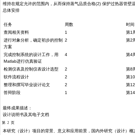
维持在规定允许的范围内，从而保持蒸气品质合格(2) 保护过热器管壁
总体安排
任务
周数
时间
查阅相关资料
1
第1
进行对象分析，确定初步的控制
2
第2周
方案
完成控制系统的设计工作，用
4
第4周
Matlab进行仿真验证
检测仪表及控制仪表设计选型
2
第8周
软件流程设计
2
第10
整理和撰写毕业设计论文
2
第12
答辩阶段
1
第1
最终成果描述：
设计说明书及其电子文档
第
2
页
本研究（设计）项目的背景、意义和应用前景，国内外研究（设计）概