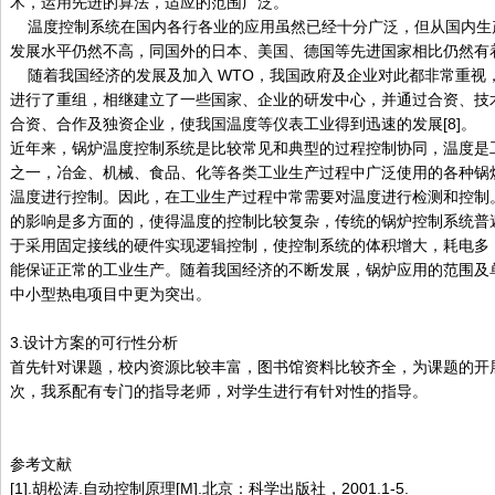
术，运用先进的算法，适应的范围广泛。
温度控制系统在国内各行各业的应用虽然已经十分广泛，但从国内生
发展水平仍然不高，同国外的日本、美国、德国等先进国家相比仍然有
随着我国经济的发展及加入 WTO，我国政府及企业对此都非常重视
进行了重组，相继建立了一些国家、企业的研发中心，并通过合资、技
合资、合作及独资企业，使我国温度等仪表工业得到迅速的发展[8]。
近年来，锅炉温度控制系统是比较常见和典型的过程控制协同，温度是
之一，冶金、机械、食品、化等各类工业生产过程中广泛使用的各种锅
温度进行控制。因此，在工业生产过程中常需要对温度进行检测和控制
的影响是多方面的，使得温度的控制比较复杂，传统的锅炉控制系统普
于采用固定接线的硬件实现逻辑控制，使控制系统的体积增大，耗电多
能保证正常的工业生产。随着我国经济的不断发展，锅炉应用的范围及
中小型热电项目中更为突出。
3.设计方案的可行性分析
首先针对课题，校内资源比较丰富，图书馆资料比较齐全，为课题的开
次，我系配有专门的指导老师，对学生进行有针对性的指导。
参考文献
[1].胡松涛.自动控制原理[M].北京：科学出版社，2001.1-5.