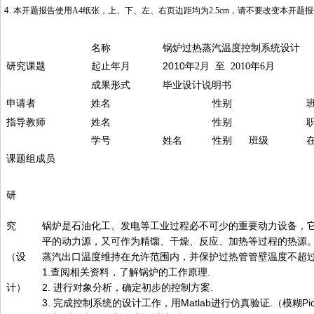
4.
本开题报告使用
A4
纸张，上、下、左、右页边距均为
2.5cm
，请不要改变本开题报
名称
锅炉过热蒸汽温度控制系统设计
研究课题
起止年月
2010
年
2
月 至
2010
年
6
月
成果形式
毕业设计说明书
申请者
姓名
性别
指导教师
姓名
性别
学号
姓名
性别
班级
课题组成员
研
究
锅炉是石油化工、发电等工业过程必不可少的重要动力设备，
平的动力源，又可作为精馏、干燥、反应、加热等过程的热源
（设
蒸汽出口温度维持在允许范围内，并保护过热管管壁温度不超
1.查阅相关资料，了解锅炉的工作原理.
计）
2. 进行对象分析，确定初步的控制方案.
3. 完成控制系统的设计工作，用Matlab进行仿真验证.（模糊Pi