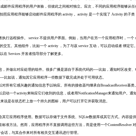
工作以构成邮件应用程序的用户体验，但彼此之间相对独立。应次，不同的应用程序能够从任何一个 
能够启动邮件应用程序的 activity 。activity 是一个实现了 Activity 的子类，
或者执行远程操作。 service 不提供用户界面。例如，当用户在另一个应用程序时，一个 s
 的交互。其他组件，比如一个 activity ，为了与该 service 互动，可以启动或者 绑定它
，你可以在 Services 开发者指导部分了解更多。
息，并做出对应处理的组件。很多广播是源自于系统代码的──比如，通知时区改变、
──比如说，通知其它应用程序一些数据下载完成并处于可用状态。
有它感兴趣的通知信息予以响应。所有的接收器均继承自BroadcastReceiver基类
个activity来响应它们收到的信息，或者用NotificationManager来通知用
般来说是在状态栏上放一个持久的图标，用户可以打开它并获取消息。
应用程序使用。数据可以存储于文件系统、SQLite数据库或其它方式。内容提供者继承于Co
准方法。然而，应用程序并不直接调用这些方法，而是使用一个ContentResolver
提供者进行会话，与其合作来对所有相关交互通讯进行管理。