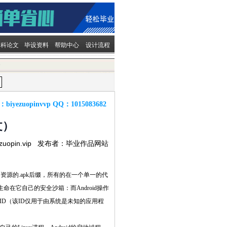
文科论文
毕设资料
帮助中心
设计流程
容
：
biyezuopinvvp
QQ：
1015083682
文）
ezuopin.vip 发布者：毕业作品网站
档案资源的.apk后缀，所有的在一个单一的代
生命在它自己的安全沙箱：而Android操作
ID（该ID仅用于由系统是未知的应用程