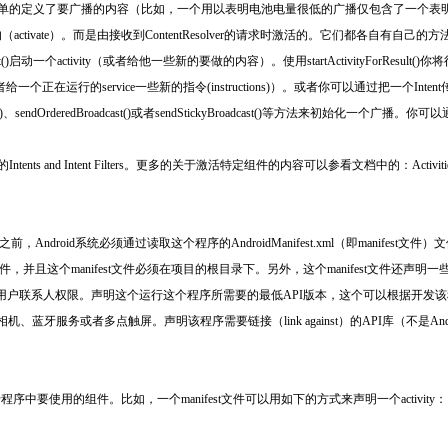
只是简单的定义了要广播的内容（比如，一个用以表明电池电量很低的广播仅包含了一个
ent来激活的（activate）。而是由接收到ContentResolver的请求时激活的。它们都各
tivityForResult()启动一个activity（或者给他一些新的要做的内容）。使用startActivityF
ervice（或者给一个正在运行的service一些新的指令(instructions)）。或者你可以通过把一个Intent
)、sendOrderedBroadcast()或者sendStickyBroadcast()等方法来初始化一个广播。你可以通
s and Intent Filters。更多的关于激活特定组件的内容可以参看文档中的：Activities、Serv
，Android系统必须通过读取这个程序的AndroidManifest.xml（即manife
的组件，并且这个manifest文件必须在项目的根目录下。另外，这个manifest文件还
者读取用户联系人权限。声明这个运行这个程序所需要的最低API版本，这个可以根据开发
、蓝牙服务或者多点触屏。声明该程序需要链接（link against）的API库（不是Andorid
程序中要使用的组件。比如，一个manifest文件可以用如下的方式来声明一个activity：