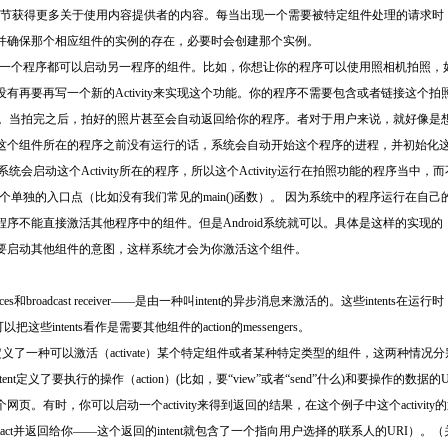
iders 章节获得更多关于使用内容提供者的内容。每当出现一个需要被特定组件处理的请求时
并确保那个相应组件的实例的存在，必要时会创建那个实例。
任何的一个程序都可以启动另一程序的组件。比如，你想让你的程序可以使用照相机拍照
有再要再写一个新的Activity来实现这个功能。你的程序不需要包含或者链接这个
vity。当拍完之后，拍好的照片甚至会自动返回给你的程序。者对于用户来说，就好像
这个组件所在的程序之前没有运行的话，系统会自动开始这个程序的进程，并初始化
时系统会启动这个Activity所在的程序，所以这个Activity运行在拍照功能的程序
有一个单独的入口点（比如没有我们常见的main()函数）。 因为系统中的程序运行在
不能直接激活其他程序中的组件。但是Android系统就可以。具体是这样的实现的，为了
要启动其他组件的意图，这样系统才会为你激活这个组件。
ices和broadcast receiver——是由一种叫intent的异步消息来激活的。这些intents
intents看作是需要其他组件的action的messengers。
intent定义了一种可以激活（activate）某个特定组件或者某种特定类型的组件，这两种情况
一个intent定义了要执行的操作（action）(比如，要“view”或者“send”什么)和要操作的数据的U
。有时，你可以启动一个activity来得到返回的结果，在这个例子中这个activity的
 contact并返回给你——这个返回的intent就包含了一个指向用户选择的联系人的URI）。（关于