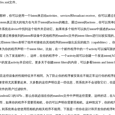
ifes.xml文件。
论的那样，你可以使用一个Intent来启动activities、services和broadcast receiver
ts真正强大的地方在与关于intent的actions的概念。通过intent的actions，
在device中找到这个组件并启动它。如果有多个组件可以执行intent中描述的act
将接收到的intent和设备中其他程序的manifest文件的intent filters进行比较实
些intent filters表明了组件对接收自其他程序的intent做出反应的能力（capabilities）。
laration element来为你的程序声明一个intent filter。比如，在一个邮件程序中的一个activit
intent响应（为了发送邮件）。这样，在你的程序中，一个activity就可以创建一个发送intent(
发送activity并启动它。更多关于创建intent filters的内容，可以参看Intents and Intent F
并且这些设备的性能特征并不相同。为了防止你的程序被安装在不能正常运行你的程序的较低and
得尤其重要起来。大多数的这些声明仅是一些信息，而系统并不会读取它们，但是其他的服务
软件的用户过滤软件。
d2.1的APIs，那么你就必须在你的manifest文件中声明这些需要。这样的话，在Androi
。然而，如果你的程序不需要照相机，你仍可以声明你需要照相机。这种情况下，你的程
，则系统将会使使用照相机的相关程序不能用。下面是一些你在设计和开发你的程序