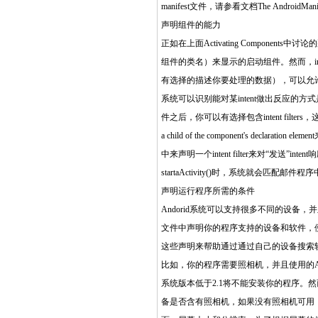
manifest文件，请参看文档The AndroidMan
声明组件的能力
正如在上面Activating Components中讨
组件的类名）来显示的启动组件。然而，inten
有选择的描述你要处理的数据），可以允许系统
系统可以识别能对某intent做出反应的方式是通过
件之后，你可以有选择包含intent filters，这
a child of the component's dec
中来声明一个intent filter来对“发送”
startaActivity()时，系统就会匹配邮件程序中的
声明运行程序所需的条件
Andorid系统可以支持很多不同的设备，
文件中声明你的程序支持的设备和软件，便变
这些声明来帮助通过通过自己的设备搜索
比如，你的程序需要照相机，并且使用的Androi
系统版本低于2.1将不能安装你的程序
备是否含有照相机，如果没有照相机可用