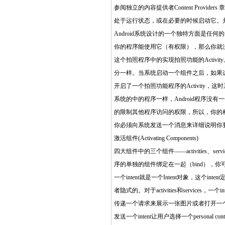
参阅独立的内容提供者Content Prov
处于运行状态，或在必要的时候启动它。
Android系统设计的一个独特方面是
你的程序能使用它（有权限），那么你就没
这个拍照程序中的实现拍照功能的Acti
分一样。当系统启动一个组件之后，如果
开启了一个拍照功能程序的Activity，这
系统的中的程序一样，Android程序没
的限制其他程序访问的权限，所以，你的程序
你必须向系统发送一个消息来详细说明你
激活组件(Activating Components)
四大组件中的三个组件——activities、serv
序的单独的组件绑定在一起（bind），你可以把这些
一个intent就是一个Intent对象，这个
者隐式的。对于activities和services，
传递一个请求来展示一张图片或者打开一个网页
发送一个intent让用户选择一个personal