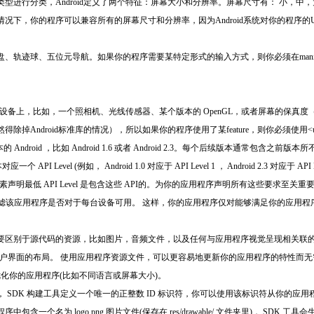
型进行分类，Android定义了两个特征：屏幕大小和分辨率。屏幕尺寸有： 小，中
下，你的程序可以兼容所有的屏幕尺寸和分辨率，因为Android系统对你的程序的UI
球、五位元导航。如果你的程序需要某特定形式的输入方式，则你必须在manifes文件中使用<
的设备上，比如，一个照相机、光线传感器、某个版本的 OpenGL，或者屏幕的保真度（fi
当然得除掉Android标准库的情况），所以如果你的程序使用了某feature，则你必须使用<use
droid ，比如 Android 1.6 或者 Android 2.3。每个后续版本通常包含之前版本所不支持的新增 
每个平台版本对应一个 API Level (例如， Android 1.0 对应于 API Level 1 ， Android 2.3 对
> 元素声明最低 API Level 是包含这些 API的。为你的应用程序声明所有这些要求至关重要，因
明来过滤该应用程序是否对于每台设备可用。 这样，你的应用程序仅对能够满足你的应用
要区别于源代码的资源，比如图片，音频文件，以及任何与应用程序视觉呈现相关联的内
ity 用户界面的布局。 使用应用程序资源文件，可以更容易地更新你的应用程序的特性而
优化你的应用程序(比如不同语言或屏幕大小)。
 SDK 构建工具定义一个唯一的正整数 ID 标识符，你可以使用该标识符从你的应用
为 logo.png 图片文件(保存在 res/drawable/ 文件夹里)， SDK 工具会生成一个