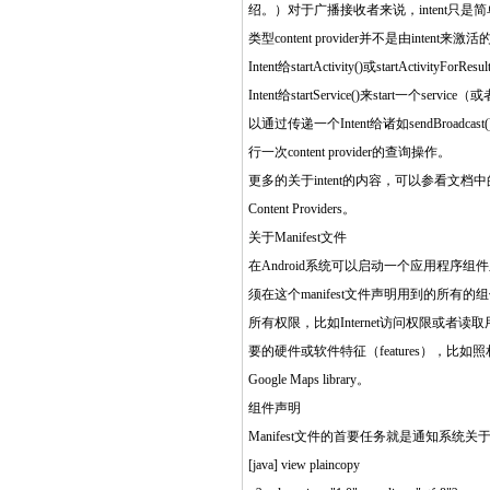
绍。）对于广播接收者来说，intent
类型content provider并不是由int
Intent给startActivity()或startAc
Intent给startService()来start一个s
以通过传递一个Intent给诸如sendBroadcast(
行一次content provider的查询操作。
更多的关于intent的内容，可以参看文档中的Intent
Content Providers。
关于Manifest文件
在Android系统可以启动一个应用程序组件之前
须在这个manifest文件声明用到的所有
所有权限，比如Internet访问权限或
要的硬件或软件特征（features），比如照相机
Google Maps library。
组件声明
Manifest文件的首要任务就是通知系统关于
[java] view plaincopy