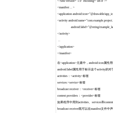
<?xml version="1.0" encoding="utf-8"?>
<manifest ... >
<application android:icon="@drawable/app_ic
<activity android:name="com.example.projec
android:label="@string/example_labe
</activity>
...
</application>
</manifest>
在<application>元素中，android:i
android:label属性用于标示这个acti
activities：<activity>标签
services:<service>标签
broadcast receiver：<receiver>标签
content providers：<provider>标签
如果程序中用到activities、service
broadcast receiver既可以在manif