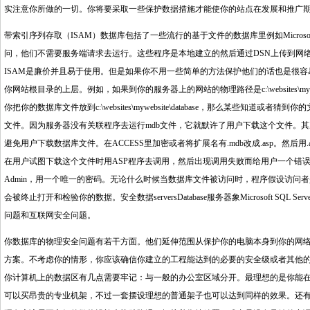
实注意你所做的一切。你将要采取一些保护数据措施才能使你的站点在发展和推广期间走的
带索引序列存取（ISAM）数据库包括了一些流行的基于文件的数据库里例如Microsoft Ac
问，他们不需要服务端请求去运行。这些程序是本地建立的然后通过DSN上传到网络服务器
ISAM是廉价并且易于使用。但是如果你不用一些简单的方法保护他们的话也是很
你网站根目录的上层。例如，如果到你的服务器上的网站的物理路径是c:\websites\my
你把你的数据库文件放到c:\websites\mywebsite\database，那么某些知道或者猜到你的文件
文件。因为服务器没有关联程序去运行mdb文件，它就默许了用户下载这个文件。其次，你能通过
避免用户下载数据库文件。在ACCESS里加密或者将扩展名有.mdb改成.asp。然后用
在用户试图下载这个文件时用ASP程序去调用，然后出现调用失败而给用户一个错误窗口。
Admin，用一个唯一的密码。无论什么时候当数据库文件被访问时，程序假设访问者
会被终止打开和检验你的数据。安全数据serversDatabase服务器象Microsoft SQ
问题和互联网安全问题。
你数据库的物理安全问题有若干方面。他们延伸范围从保护你的电脑本身到你的网
方案。不考虑你的情形，你应该确信你建立的工程能达到的必要的安全级或者其他
你计算机上的数据区有几点需要牢记：与一般的办公室区域分开。最理想的是你能
可以买昂贵的专业机架，不过一套摆设理想的普通架子也可以达到同样的效果。还有