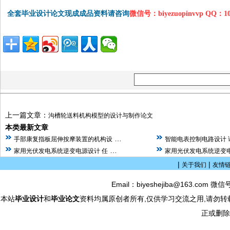
全套毕业设计论文现成成品资料请咨询
微信号：biyezuopinvvp QQ：1
上一篇文章：
沟槽轮送料机构模型的设计与制作论文
本类最新文章
…
手部康复指板屈伸按摩装置的机构设
智能电表控制电路设计 
…
家用光伏发电系统逆变电源设计 任
家用光伏发电系统逆变电
|
|
关于我们
友情
Email：biyeshejiba@163.com 微信
本站
毕业设计
和
毕业论文
资料均属原创者所有,仅供学习交流之用,请勿转
正或删除