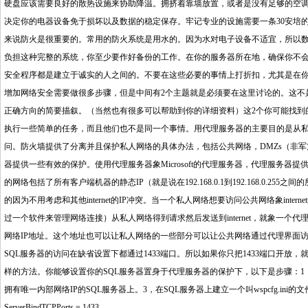
硬盘应该需要良好的散热设施来协助降温。拥挤着靠墙放置，或者是没有足够的空
决定你的电器设备免于损坏以及数据的稳定保存。牢记专业的设施需要一条30安培
来说防火是很重要的。常用的防火系统是用水的。因为水对电子设备不适宜，所以
负担这种完整的系统，你至少要作好备份的工作。在你的服务器所在地，确保你不
安全程序都是建立于诚实的人之间的。不要在这些必要的事情上打折扣，尤其是在
增加网络安全需要做很多步骤，但是中间有2个主题就是必须要在这里讨论的。这不
正确方向的简要描叙。（当然也有很多可以帮助到你的详细资料）这2个你可能找到
执行一些简单的任务，而且他们也不是同一个事情。用代理服务器的主要目的是从私人网
问。防火墙提供了分离并且保护私人网络的具体办法，包括公共网络，DMZs（非军
器提供一些有效的保护。使用代理服务器象Microsoft的代理服务器，代理服务
的网络包括了所有客户端机器的静态IP（就是说在192.168.0.1到192.168.0.
的因为不用考虑和其他internet的IP冲突。当一个私人网络想要访问公共网络象in
过一个软件来管理网络连接）从私人网络得到请求然后发送到internet，就象一个
网络IP地址。这个地址也可以让私人网络的一些部分可以让公共网络通过代理界面访
SQL服务器的访问在缺省设置下都通过1433端口。所以如果你只把1433端口开放，就能合
样的方法。你能够设置你的SQL服务器置身于代理服务器的保护下，以下是步骤：
拥有唯一内部网络IP的SQL服务器上。3，在SQL服务器上建立一个叫wspcfg.ini的文件（
ServerBindTCPPorts = 1433