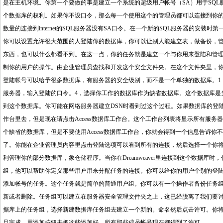
是在主机环境。你第一个要做的事是建立一个系统的超级用户帐号（SA）用于SQL服务
个数据库的权利。如果你不设口令，那么每一个使用这个的管理员都可以连接到你
数量的连接到internet的SQL服务器没有SA口令。在一个新的SQL服务器的安
你可以设置允许很大范围的人登陆你的数据库，你可以让别人能建立表，做备份，
东西，也可以什么都看不到。在这一点，你的任务就是建立一个与你用来登陆和管理
制你的用户的操作。由企业管理员查找和开发这个安全文件夹。在这个文件夹里，你应
登陆帐号可以给予很多数据库，有服务器的安全级别，而不是一个单独的数据库。1，
服务器，输入登陆的口令。4，选择你工作的数据库作为缺省数据库。这个数据库是
到这个数据库。你可能在网络服务器建立DSN时看到过这个过程。如果数据库的登
作台里去，但是现在请点击Access数据库工作台。这个工作台列表将显示所有服
个缺省的数据库，但是不要使用Access数据库工作台，你就会得到一个信息告诉
了。你能在企业管理员内容里点击登陆选项可以看到所有的连接，然后选择一个你
利管理你的部分数据库，象仓储程序。当你在Dreamweaver里连接到这个数据
组，他可以帮助你定义那些用户用来分配任务的连接。你可以给你的用户个别的登
添加帐号的任务。这个任务就是简单的普通用户组。你可以有一个操作者备份任务
新或者删除。任务组可以建立在服务器安全管理文件夹之上，这已经脱离了我们要
据库上的任务组，选择新建数据库任务组去建立一个新的。命名然后点击许可。你
旦完成，用添加按钮去把这些添加好。所有那些成员帐号现在都得到了许可。