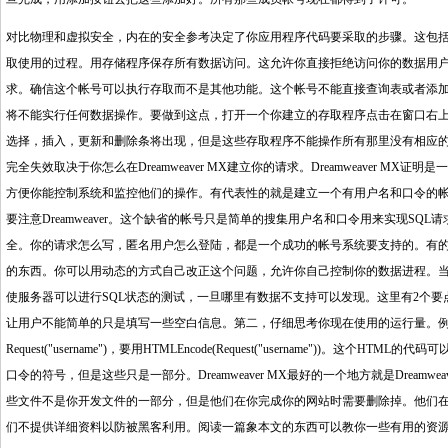
对比物理和虚拟安全，内在的安全参考决定了你应用程序代码要采取的步骤。这包
取使用的过程。用存储程序保存所有数据访问。这允许你直接拒绝访问你的数据用
求。确信这个帐号可以执行存取而不是其他功能。这个帐号不能直接查询表或者添
将不能实行任何数据操作。要做到这点，打开一个你建立的存取程序点击在窗口右
选择，插入，更新和删除条将出现，但是这些存取程序不能操作所有那里没有相应
完全失效取决于你怎么在Dreamweaver MX建立你的请求。Dreamweaver
方便你能控制系统和监控他们的操作。有代表性的就是建立一个有用户名和口令的
要注意Dreamweaver。这个缺省的帐号只是简单的搜集用户名和口令用来实现S
全。你的请求怎么写，匿名用户怎么登陆，都是一个成功的帐号系统要支持的。有的人建
的东西。你可以用动态的方式自己改正这个问题，允许你自己控制你的数据进程。
使服务器可以进行SQL状态的测试，一旦哪里有数据不支持可以发现。这里有2个
让用户不能简单的只是填写一些空白信息。第二，仔细思考你现在使用的运行量。例
Request("username")，要用HTMLEncode(Request("username"))。这个
口令的符号，但是这些只是一部分。Dreamweaver MX最好的一个地方就是Drea
些文件不是你开发文件的一部分，但是他们在你完成你的网站时需要删除掉。他们在你的站点
们不提供详细资料以防被黑客利用。阅读一篇象本文的东西可以教你一些有用的资