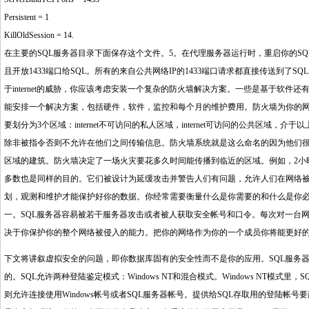
Persistent = 1
KillOldSession = 14.
在主要的SQL服务器目录下面保存这个文件。5。在代理服务器运行时，重启你的S
且开放1433端口给SQL。所有的来自公共网络IP的1433端口请求都直接传送到了
于internet的威胁，你应该考虑安装一个复杂的防火墙解决方案。一些是基于软
能安排一个解决方案，包括硬件，软件，监控和每个月的维护费用。防火墙为你的网络的
要划分为3个区域：internet不可访问的私人区域，internet可访问的公共区域
除非被指令否则不允许在他们之间传输信息。防火墙系统就是这么命名的因为他们
区域的建筑。防火墙决定了一场火灾要花多久时间能传播到临近的区域。例如，2小
多数也是同样的目的。它们被设计为延缓攻击并警告人们有问题，允许人们在网络
划，观测和维护才能保护好你的数据。你经常需要衡量什么是你需要的和什么是你
一。SQL服务器容易被若干服务器攻击或者被人获取安全帐号和口令。每次对一台
决于你保护你的整个网络被侵入的能力。把你的网络作为你的一个成员你将能更好
下文将讲叙虚拟安全的问题，即你数据库固有的安全性而不是你的应用。SQL服务
的。SQL允许两种登陆鉴定模式：Windows NT和混合模式。Windows NT模
则允许连接使用Windows帐号或者SQL服务器帐号。提供给SQL存取用的登陆帐