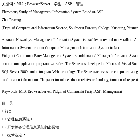
关键词：MIS；Browser/Server；学生；ASP；管理
Elementary Study of Management Information System Based on ASP
Zhu Tingting
(Dept. of Computer and Information Science, Southwest Forestry College, Kunming, Yunnan
Abstract: Nowadays, Management Information System is used by many and many calling. As a 
Information System turn into Computer Management Information System in fact.
Pidgin of Communist Party Management System is emblematical Manager Information System.
proscenium application program two sides. The System is developed in Microsoft Visual Studi
SQL Server 2000, and is integrate Web technology. The System achieves the computer manag
modification information. The paper introduces the correlative technology, function of respec
Keywords: MIS; Browser/Server; Pidgin of Communist Party; ASP; Management
目 录
1 前言 1
1.1 管理信息系统 1
1.2 开发教务管理信息系统的必要性 1
1.3 技术选定 2