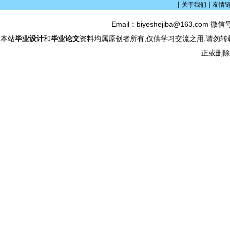
|
|
关于我们
友情
Email：biyeshejiba@163.com 微信
本站
毕业设计
和
毕业论文
资料均属原创者所有,仅供学习交流之用,请勿转
正或删除